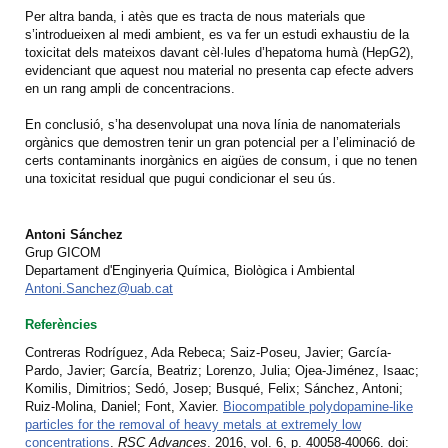
Per altra banda, i atès que es tracta de nous materials que
s’introdueixen al medi ambient, es va fer un estudi exhaustiu de la
toxicitat dels mateixos davant cèl·lules d’hepatoma humà (HepG2),
evidenciant que aquest nou material no presenta cap efecte advers
en un rang ampli de concentracions.
En conclusió, s’ha desenvolupat una nova línia de nanomaterials
orgànics que demostren tenir un gran potencial per a l’eliminació de
certs contaminants inorgànics en aigües de consum, i que no tenen
una toxicitat residual que pugui condicionar el seu ús.
Antoni Sánchez
Grup GICOM
Departament d'Enginyeria Química, Biològica i Ambiental
Antoni.Sanchez@uab.cat
Referències
Contreras Rodríguez, Ada Rebeca; Saiz-Poseu, Javier; García-
Pardo, Javier; García, Beatriz; Lorenzo, Julia; Ojea-Jiménez, Isaac;
Komilis, Dimitrios; Sedó, Josep; Busqué, Felix; Sánchez, Antoni;
Ruiz-Molina, Daniel; Font, Xavier.
Biocompatible polydopamine-like
particles for the removal of heavy metals at extremely low
concentrations
.
RSC Advances
. 2016, vol. 6, p. 40058-40066. doi: