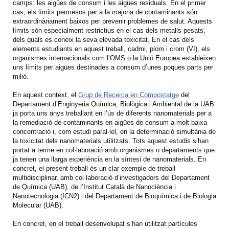
camps: les aigües de consum i les aigües residuals. En el primer
cas, els límits permesos per a la majoria de contaminants són
extraordinàriament baixos per prevenir problemes de salut. Aquests
límits són especialment restrictius en el cas dels metalls pesats,
dels quals es coneix la seva elevada toxicitat. En el cas dels
elements estudiants en aquest treball, cadmi, plom i crom (VI), els
organismes internacionals com l’OMS o la Unió Europea estableixen
uns límits per aigües destinades a consum d’unes poques parts per
milió.
En aquest context, el
Grup de Recerca en Compostatge
del
Departament d’Enginyeria Química, Biològica i Ambiental de la UAB
ja porta uns anys treballant en l’ús de diferents nanomaterials per a
la remediació de contaminants en aigües de consum a molt baixa
concentració i, com estudi paral·lel, en la determinació simultània de
la toxicitat dels nanomaterials utilitzats. Tots aquest estudis s’han
portat a terme en col·laboració amb organismes o departaments que
ja tenen una llarga experiència en la síntesi de nanomaterials. En
concret, el present treball és un clar exemple de treball
multidisciplinar, amb col·laboració d’investigadors del Departament
de Química (UAB), de l’Institut Català de Nanociència i
Nanotecnologia (ICN2) i del Departament de Bioquímica i de Biologia
Molecular (UAB).
En concret, en el treball desenvolupat s’han utilitzat partícules