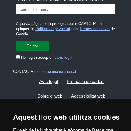
Aquesta pàgina està protegida per reCAPTCHA i hi
apliquen la
Política de privacitat
i els
Termes del servei
de
Google.
He llegit i accepto l'
Avís legal
CONTACTA
premsa.ciencia@uab.cat
Avís legal
Protecció de dades
Sobre el web
Accessibilitat web
Mapa del web UAB
Aquest lloc web utilitza cookies
2026 Divulga UAB - Creative Commons
El web de la Universitat Autònoma de Barcelona