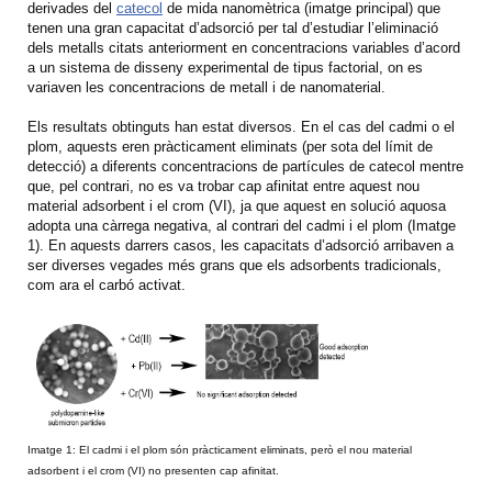
derivades del
catecol
de mida nanomètrica (imatge principal) que
tenen una gran capacitat d’adsorció per tal d’estudiar l’eliminació
dels metalls citats anteriorment en concentracions variables d’acord
a un sistema de disseny experimental de tipus factorial, on es
variaven les concentracions de metall i de nanomaterial.
Els resultats obtinguts han estat diversos. En el cas del cadmi o el
plom, aquests eren pràcticament eliminats (per sota del límit de
detecció) a diferents concentracions de partícules de catecol mentre
que, pel contrari, no es va trobar cap afinitat entre aquest nou
material adsorbent i el crom (VI), ja que aquest en solució aquosa
adopta una càrrega negativa, al contrari del cadmi i el plom (Imatge
1). En aquests darrers casos, les capacitats d’adsorció arribaven a
ser diverses vegades més grans que els adsorbents tradicionals,
com ara el carbó activat.
Imatge 1: El cadmi i el plom són pràcticament eliminats, però el nou material
adsorbent i el crom (VI) no presenten cap afinitat.