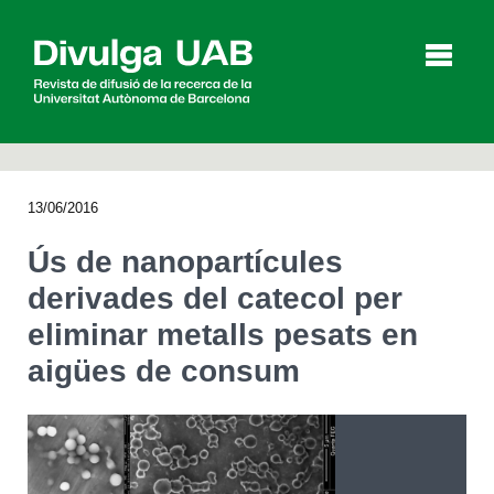
p
a
l
13/06/2016
Articles
Entrevistes
Vídeos
Ús de nanopartícules
derivades del catecol per
eliminar metalls pesats en
Agenda
aigües de consum
English
Español
CERCAR