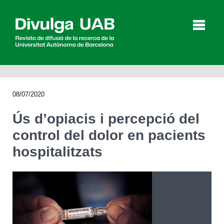
p
a
l
08/07/2020
Articles
Entrevistes
Vídeos
Ús d’opiacis i percepció del
control del dolor en pacients
hospitalitzats
Agenda
English
Español
CERCAR