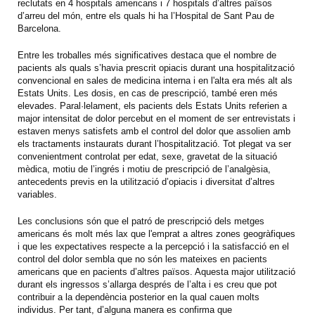
reclutats en 4 hospitals americans i 7 hospitals d’altres països
d’arreu del món, entre els quals hi ha l’Hospital de Sant Pau de
Barcelona.
Entre les troballes més significatives destaca que el nombre de
pacients als quals s’havia prescrit opiacis durant una hospitalització
convencional en sales de medicina interna i en l'alta era més alt als
Estats Units. Les dosis, en cas de prescripció, també eren més
elevades. Paral·lelament, els pacients dels Estats Units referien a
major intensitat de dolor percebut en el moment de ser entrevistats i
estaven menys satisfets amb el control del dolor que assolien amb
els tractaments instaurats durant l’hospitalització. Tot plegat va ser
convenientment controlat per edat, sexe, gravetat de la situació
mèdica, motiu de l’ingrés i motiu de prescripció de l’analgèsia,
antecedents previs en la utilització d’opiacis i diversitat d’altres
variables.
Les conclusions són que el patró de prescripció dels metges
americans és molt més lax que l'emprat a altres zones geogràfiques
i que les expectatives respecte a la percepció i la satisfacció en el
control del dolor sembla que no són les mateixes en pacients
americans que en pacients d’altres països. Aquesta major utilització
durant els ingressos s’allarga després de l’alta i es creu que pot
contribuir a la dependència posterior en la qual cauen molts
individus. Per tant, d’alguna manera es confirma que