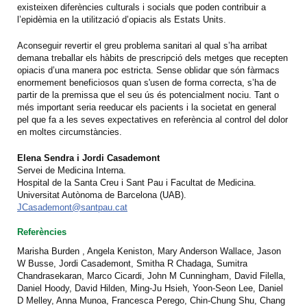
existeixen diferències culturals i socials que poden contribuir a
l’epidèmia en la utilització d’opiacis als Estats Units.
Aconseguir revertir el greu problema sanitari al qual s’ha arribat
demana treballar els hàbits de prescripció dels metges que recepten
opiacis d’una manera poc estricta. Sense oblidar que són fàrmacs
enormement beneficiosos quan s'usen de forma correcta, s’ha de
partir de la premissa que el seu ús és potencialment nociu. Tant o
més important seria reeducar els pacients i la societat en general
pel que fa a les seves expectatives en referència al control del dolor
en moltes circumstàncies.
Elena Sendra i Jordi Casademont
Servei de Medicina Interna.
Hospital de la Santa Creu i Sant Pau i Facultat de Medicina.
Universitat Autònoma de Barcelona (UAB).
JCasademont@santpau.cat
Referències
Marisha Burden , Angela Keniston, Mary Anderson Wallace, Jason
W Busse, Jordi Casademont, Smitha R Chadaga, Sumitra
Chandrasekaran, Marco Cicardi, John M Cunningham, David Filella,
Daniel Hoody, David Hilden, Ming-Ju Hsieh, Yoon-Seon Lee, Daniel
D Melley, Anna Munoa, Francesca Perego, Chin-Chung Shu, Chang