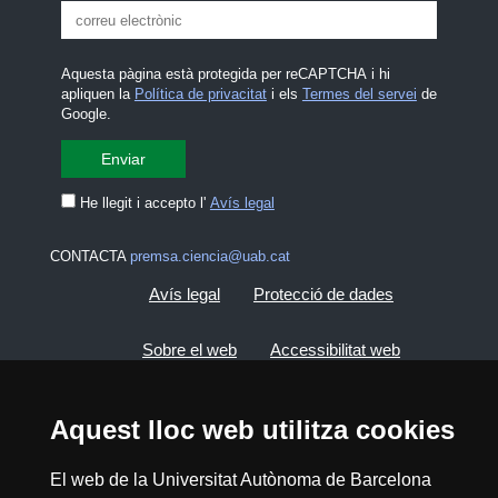
Aquesta pàgina està protegida per reCAPTCHA i hi
apliquen la
Política de privacitat
i els
Termes del servei
de
Google.
He llegit i accepto l'
Avís legal
CONTACTA
premsa.ciencia@uab.cat
Avís legal
Protecció de dades
Sobre el web
Accessibilitat web
Mapa del web UAB
Aquest lloc web utilitza cookies
2026 Divulga UAB - Creative Commons
El web de la Universitat Autònoma de Barcelona