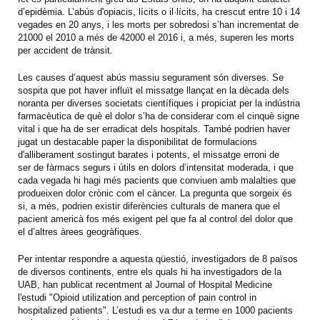
d’epidèmia. L’abús d'opiacis, lícits o il·lícits, ha crescut entre 10 i 14
vegades en 20 anys, i les morts per sobredosi s’han incrementat de
21000 el 2010 a més de 42000 el 2016 i, a més, superen les morts
per accident de trànsit.
Les causes d’aquest abús massiu segurament són diverses. Se
sospita que pot haver influït el missatge llançat en la dècada dels
noranta per diverses societats científiques i propiciat per la indústria
farmacèutica de què el dolor s’ha de considerar com el cinquè signe
vital i que ha de ser erradicat dels hospitals. També podrien haver
jugat un destacable paper la disponibilitat de formulacions
d'alliberament sostingut barates i potents, el missatge erroni de
ser de fàrmacs segurs i útils en dolors d’intensitat moderada, i que
cada vegada hi hagi més pacients que conviuen amb malalties que
produeixen dolor crònic com el càncer. La pregunta que sorgeix és
si, a més, podrien existir diferències culturals de manera que el
pacient americà fos més exigent pel que fa al control del dolor que
el d’altres àrees geogràfiques.
Per intentar respondre a aquesta qüestió, investigadors de 8 països
de diversos continents, entre els quals hi ha investigadors de la
UAB, han publicat recentment al Journal of Hospital Medicine
l'estudi "Opioid utilization and perception of pain control in
hospitalized patients". L’estudi es va dur a terme en 1000 pacients