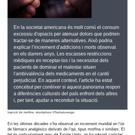
En la societat americana és molt comú el consum
excessiu d'opiacis per atenuar dolors que podrien
tractar-se de maneres alternatives. Això podria
explicar l’increment d'addicions i morts observat
en els darrers anys. Les escasses restriccions
mèdiques en receptar-los i la necessitat dels
pacients de dominar el malestar situen
l'ambivalència dels medicaments en el cantó
perjudicial. En aquest context, l'article ha estat
concebut per conèixer si aquest panorama respon
a diferències culturals del país enfront dels altres
i, per tant, ajudar a reconduir la situació.
Injecció de morfina. istockphoto ©Tashatuvango
En les últimes dècades s’ha observat un increment mundial en l’ús
de fàrmacs analgèsics derivats de l’opi, tipus morfina o similars. El
fet és particularment greu als Estats Units, on ha adquirit caràcter