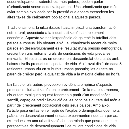
desenvolupament, sobretot els més pobres, podem parlar
d'urbanització sense desenvolupament. Una urbanització que més
aviat sembla explicada per la pressió que encara exerceixen les
altes taxes de creixement poblacional a aquests països.
Tradicionalment, la urbanització havia implicat una transformació
estructural, associada a la industrialització i al creixement
econòmic. Aquesta va ser l'experiència de gairebé la totalitat dels
països europeus. No obstant això, la urbanització recent de molts
països en desenvolupament és el resultat d'una pressió demogràfica
creixent en uns entorns rurals de condicions de vida precàries i
minvants. El resultat és un creixement descontrolat de ciutats amb
baixos nivells productius i qualitat de vida. Així, avui dia 1 de cada 3
residents urbans viu en suburbis urbans precaris; les ciutats no
paren de créixer però la qualitat de vida a la majoria d'elles no ho fa.
En l'article, els autors proveeixen evidència empírica d'aquests
processos d'urbanització sense creixement. De la mateixa manera,
els autors expliquen aquest fenomen a partir d'un model teòric
senzill, capaç de predir l'evolució de les principals ciutats del món a
partir del creixement poblacional dels seus països. Amb això,
l'article posa èmfasi en el repte de l'explosió demogràfica que molts
països en desenvolupament encara experimenten i que ara per ara
es tradueix en una urbanització descontrolada que posa en risc les
perspectives de desenvolupament i de millors condicions de vida.