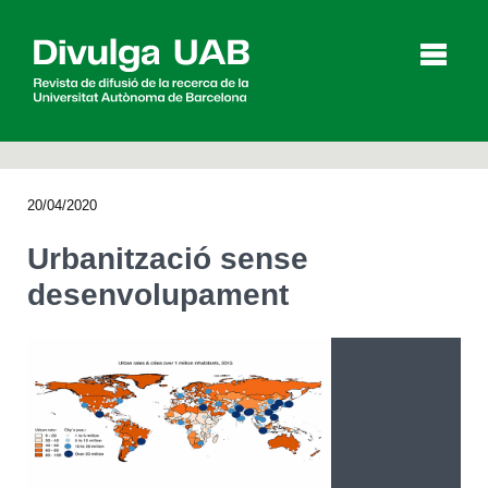
p
a
l
20/04/2020
Articles
Entrevistes
Vídeos
Urbanització sense
desenvolupament
Agenda
English
Español
CERCAR