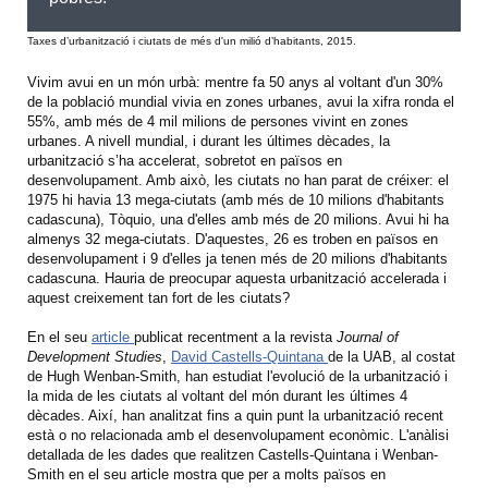
Taxes d’urbanització i ciutats de més d'un milió d’habitants, 2015.
Vivim avui en un món urbà: mentre fa 50 anys al voltant d'un 30%
de la població mundial vivia en zones urbanes, avui la xifra ronda el
55%, amb més de 4 mil milions de persones vivint en zones
urbanes. A nivell mundial, i durant les últimes dècades, la
urbanització s’ha accelerat, sobretot en països en
desenvolupament. Amb això, les ciutats no han parat de créixer: el
1975 hi havia 13 mega-ciutats (amb més de 10 milions d'habitants
cadascuna), Tòquio, una d'elles amb més de 20 milions. Avui hi ha
almenys 32 mega-ciutats. D'aquestes, 26 es troben en països en
desenvolupament i 9 d'elles ja tenen més de 20 milions d'habitants
cadascuna. Hauria de preocupar aquesta urbanització accelerada i
aquest creixement tan fort de les ciutats?
En el seu
article
publicat recentment a la revista
Journal of
Development Studies
,
David Castells-Quintana
de la UAB, al costat
de Hugh Wenban-Smith, han estudiat l'evolució de la urbanització i
la mida de les ciutats al voltant del món durant les últimes 4
dècades. Així, han analitzat fins a quin punt la urbanització recent
està o no relacionada amb el desenvolupament econòmic. L'anàlisi
detallada de les dades que realitzen Castells-Quintana i Wenban-
Smith en el seu article mostra que per a molts països en