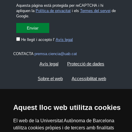
Aquesta pàgina està protegida per reCAPTCHA i hi
apliquen la
Política de privacitat
i els
Termes del servei
de
Google.
He llegit i accepto l'
Avís legal
CONTACTA
premsa.ciencia@uab.cat
Avís legal
Protecció de dades
Sobre el web
Accessibilitat web
Mapa del web UAB
Aquest lloc web utilitza cookies
2026 Divulga UAB - Creative Commons
Reconeixement - No Comercial (CC BY NC) -
El web de la Universitat Autònoma de Barcelona
ISSN: 2014-6388
utilitza cookies pròpies i de tercers amb finalitats