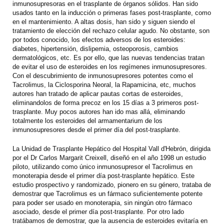
inmunosupresoras en el trasplante de órganos sólidos. Han sido
usados tanto en la inducción o primeras fases post-trasplante, como
en el mantenimiento. A altas dosis, han sido y siguen siendo el
tratamiento de elección del rechazo celular agudo. No obstante, son
por todos conocido, los efectos adversos de los esteroides:
diabetes, hipertensión, dislipemia, osteoporosis, cambios
dermatológicos, etc. Es por ello, que las nuevas tendencias tratan
de evitar el uso de esteroides en los regímenes inmunosupresores.
Con el descubrimiento de inmunosupresores potentes como el
Tacrolimus, la Ciclosporina Neoral, la Rapamicina, etc, muchos
autores han tratado de aplicar pautas cortas de esteroides,
eliminandolos de forma precoz en los 15 días a 3 primeros post-
trasplante. Muy pocos autores han ido mas allá, eliminando
totalmente los esteroides del armamentarium de los
inmunosupresores desde el primer día del post-trasplante.
La Unidad de Trasplante Hepático del Hospital Vall d'Hebrón, dirigida
por el Dr Carlos Margarit Creixell, diseñó en el año 1998 un estudio
piloto, utilizando como único inmunosupresor el Tacrolimus en
monoterapia desde el primer día post-trasplante hepático. Este
estudio prospectivo y randomizado, pionero en su género, trataba de
demostrar que Tacrolimus es un fármaco suficientemente potente
para poder ser usado en monoterapia, sin ningún otro fármaco
asociado, desde el primer día post-trasplante. Por otro lado
tratábamos de demostrar, que la ausencia de esteroides evitaría en