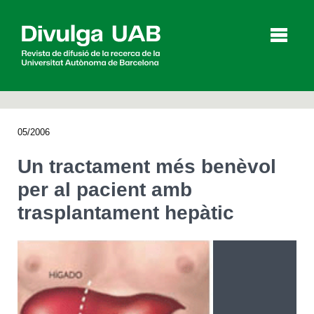
p
a
l
05/2006
Articles
Entrevistes
Vídeos
Un tractament més benèvol
per al pacient amb
trasplantament hepàtic
Agenda
English
Español
CERCAR