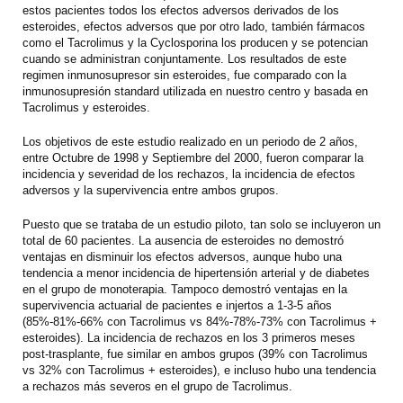
estos pacientes todos los efectos adversos derivados de los
esteroides, efectos adversos que por otro lado, también fármacos
como el Tacrolimus y la Cyclosporina los producen y se potencian
cuando se administran conjuntamente. Los resultados de este
regimen inmunosupresor sin esteroides, fue comparado con la
inmunosupresión standard utilizada en nuestro centro y basada en
Tacrolimus y esteroides.
Los objetivos de este estudio realizado en un periodo de 2 años,
entre Octubre de 1998 y Septiembre del 2000, fueron comparar la
incidencia y severidad de los rechazos, la incidencia de efectos
adversos y la supervivencia entre ambos grupos.
Puesto que se trataba de un estudio piloto, tan solo se incluyeron un
total de 60 pacientes. La ausencia de esteroides no demostró
ventajas en disminuir los efectos adversos, aunque hubo una
tendencia a menor incidencia de hipertensión arterial y de diabetes
en el grupo de monoterapia. Tampoco demostró ventajas en la
supervivencia actuarial de pacientes e injertos a 1-3-5 años
(85%-81%-66% con Tacrolimus vs 84%-78%-73% con Tacrolimus +
esteroides). La incidencia de rechazos en los 3 primeros meses
post-trasplante, fue similar en ambos grupos (39% con Tacrolimus
vs 32% con Tacrolimus + esteroides), e incluso hubo una tendencia
a rechazos más severos en el grupo de Tacrolimus.