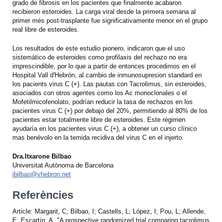
grado de fibrosis en los pacientes que finalmente acabaron
recibieron esteroides. La carga viral desde la primera semana al
primer més post-trasplante fue significativamente menor en el grupo
real libre de esteroides.
Los resultados de este estudio pionero, indicaron que el uso
sistemático de esteroides como profilaxis del rechazo no era
imprescindible, por lo que a partir de entonces procedimos en el
Hospital Vall d'Hebrón, al cambio de inmunosupresion standard en
los pacients virus C (+). Las pautas con Tacrolimus, sin esteroides,
asociados con otros agentes como los Ac monoclonales o el
Mofetilmicofenolato, podrían reducir la tasa de rechazos en los
pacientes virus C (+) por debajo del 20%, permitiendo al 80% de los
pacientes estar totalmente libre de esteroides. Este régimen
ayudaría en los pacientes virus C (+), a obtener un curso clínico
mas benévolo en la temida recidiva del virus C en el injerto.
Dra.Itxarone Bilbao
Universitat Autònoma de Barcelona
ibilbao@vhebron.net
Referències
Article: Margarit, C; Bilbao, I; Castells, L; López, I; Pou, L; Allende,
E; Escartín, A, "A prospective randomized trial comparing tacrolimus