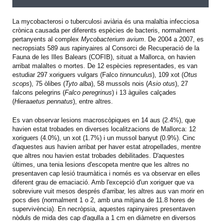
La mycobacterosi o tuberculosi aviària és una malaltia infecciosa
crònica causada per diferents espècies de bacteris, normalment
pertanyents al complex
Mycobacterium avium
. De 2004 a 2007, es
necropsiats 589 aus rapinyaires al Consorci de Recuperació de la
Fauna de les Illes Balears (COFIB), situat a Mallorca, on havien
arribat malaltes o mortes. De 12 espècies representades, es van
estudiar 297 xoriguers vulgars (Falco
tinnunculus
), 109 xot (
Otus
scops
), 75 òlibes (
Tyto alba
), 58 mussols nois (
Asio otus
), 27
falcons pelegrins (
Falco peregrinus
) i 13 àguiles calçades
(
Hieraaetus pennatus
), entre altres.
Es van observar lesions macroscòpiques en 14 aus (2.4%), que
havien estat trobades en diverses localitzacions de Mallorca: 12
xoriguers (4.0%), un xot (1.7%) i un mussol banyut (0.9%). Cinc
d'aquestes aus havien arribat per haver estat atropellades, mentre
que altres nou havien estat trobades debilitades. D'aquestes
últimes, una tenia lesions d'escopeta mentre que les altres no
presentaven cap lesió traumàtica i només es va observar en elles
diferent grau de emaciació. Amb l'excepció d'un xoriguer que va
sobreviure vuit mesos després d'arribar, les altres aus van morir en
pocs dies (normalment 1 o 2, amb una mitjana de 11.8 hores de
supervivència). En necròpsia, aquestes rapinyaires presentaven
nòduls de mida des cap d'agulla a 1 cm en diàmetre en diversos