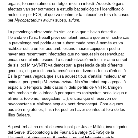
òrgans, fonamentalment en fetge, melsa i intestí. Aquests òrgans
afectats van ser sotmesos a estudis bacteriològics i identificació
molecular per PCR, el que va confirmar la infecció en tots els casos
per
Mycobacterium avium
subsp.
avium
.
La prevalença observada és similar a la que s'havia descrit a
Holanda en l'únic treball previ semblant, encara que en el nostre cas
la prevalença real podria estar subestimada perquè només es va
realitzar cultiu en les aus amb lesions macroscòpiques i podria
haver aus recentment infectades que no haguessin desenvolupat
encara semblants lesions. La caracterització molecular amb un set
de sis loci Miru-VNTR va demostrar la presència de sis diferents
genotips, el que indicaria la presència de diversos focus d'infecció.
És la primera vegada que s'usa aquest tipus d'anàlisi molecular en
animals per genotip
M. avium avium
. No s'ha trobat cap agregació
espacial o temporal dels casos ni dels perfils de VNTR. L'origen
més probable de la infecció per aquestes rapinyaires seria l'aigua o
aliments (coloms, rosegadors, ...), encara que el reservori de
mycobacteris a Mallorca segueix sent desconegut. Com algunes
aus són migratòries, fins i tot podrien haver-se infectat fora de les
Illes Balears.
Aquest treball ha estat desenvolupat per Javier Millán, investigador
del Servei d'Ecopatologia de Fauna Salvatge (SEFaS) de la
Universitat Autònoma de Barcelona, en col·laboració amb la