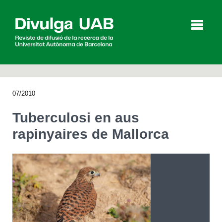
p
a
l
07/2010
Articles
Entrevistes
Vídeos
Tuberculosi en aus
rapinyaires de Mallorca
Agenda
English
Español
CERCAR