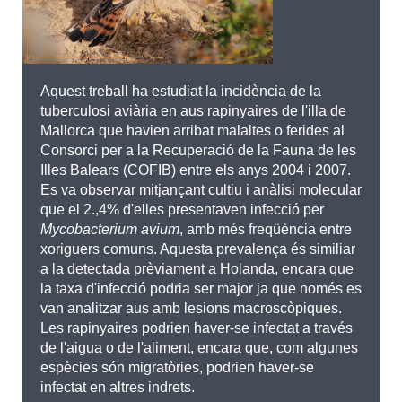
Aquest treball ha estudiat la incidència de la
tuberculosi aviària en aus rapinyaires de l'illa de
Mallorca que havien arribat malaltes o ferides al
Consorci per a la Recuperació de la Fauna de les
Illes Balears (COFIB) entre els anys 2004 i 2007.
Es va observar mitjançant cultiu i anàlisi molecular
que el 2.,4% d'elles presentaven infecció per
Mycobacterium avium
, amb més freqüència entre
xoriguers comuns. Aquesta prevalença és similiar
a la detectada prèviament a Holanda, encara que
la taxa d'infecció podria ser major ja que només es
van analitzar aus amb lesions macroscòpiques.
Les rapinyaires podrien haver-se infectat a través
de l'aigua o de l'aliment, encara que, com algunes
espècies són migratòries, podrien haver-se
infectat en altres indrets.