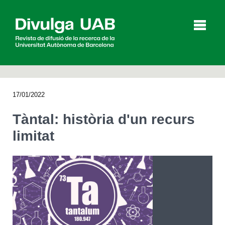
p
a
l
17/01/2022
Articles
Entrevistes
Vídeos
Tàntal: història d'un recurs
limitat
Agenda
English
Español
CERCAR