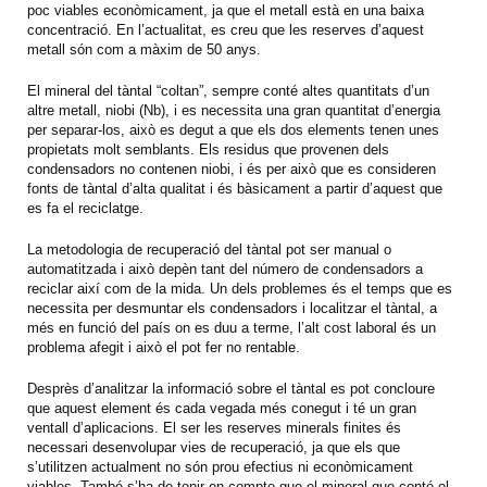
poc viables econòmicament, ja que el metall està en una baixa
concentració. En l’actualitat, es creu que les reserves d’aquest
metall són com a màxim de 50 anys.
El mineral del tàntal “coltan”, sempre conté altes quantitats d’un
altre metall, niobi (Nb), i es necessita una gran quantitat d’energia
per separar-los, això es degut a que els dos elements tenen unes
propietats molt semblants. Els residus que provenen dels
condensadors no contenen niobi, i és per això que es consideren
fonts de tàntal d’alta qualitat i és bàsicament a partir d’aquest que
es fa el reciclatge.
La metodologia de recuperació del tàntal pot ser manual o
automatitzada i això depèn tant del número de condensadors a
reciclar així com de la mida. Un dels problemes és el temps que es
necessita per desmuntar els condensadors i localitzar el tàntal, a
més en funció del país on es duu a terme, l’alt cost laboral és un
problema afegit i això el pot fer no rentable.
Desprès d’analitzar la informació sobre el tàntal es pot concloure
que aquest element és cada vegada més conegut i té un gran
ventall d’aplicacions. El ser les reserves minerals finites és
necessari desenvolupar vies de recuperació, ja que els que
s’utilitzen actualment no són prou efectius ni econòmicament
viables. També s’ha de tenir en compte que el mineral que conté el