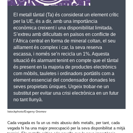
El metall tàntal (Ta) és considerat un element crític
per la UE, és a dir, amb una importància
econòmica creixent i una disponibilitat limitada.
S’extreu amb dificultats en països en conflicte de
l’Àfrica central en forma de mineral coltan, el seu
aïllament és complex i car, la seva reserva
escassa, i només se’n recicla un 1%. Aquesta
situació és alarmant tenint en compte que el tàntal
és present en la majoria de productes electrònics
com mòbils, tauletes i ordinadors portàtils com a
element essencial del condensador donades les
seves propietats úniques. Urgeix trobar-ne un
substitut per evitar una crisi electrònica en un futur
no tant llunyà.
Istockphoto/Evgeny Gromov
Cada vegada es fa un us més abusiu dels metalls, per tant, cada
vegada hi ha una major preocupació per la seva disponibilitat a mitjà