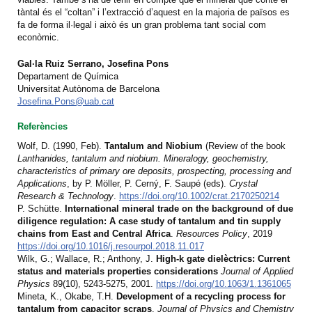
tàntal és el “coltan” i l’extracció d’aquest en la majoria de països es
fa de forma il·legal i això és un gran problema tant social com
econòmic.
Gal·la Ruiz Serrano, Josefina Pons
Departament de Química
Universitat Autònoma de Barcelona
Josefina.Pons@uab.cat
Referències
Wolf, D. (1990, Feb).
Tantalum and Niobium
(Review of the book
Lanthanides, tantalum and niobium. Mineralogy, geochemistry,
characteristics of primary ore deposits, prospecting, processing and
Applications
, by P. Möller, P. Cerný, F. Saupé (eds).
Crystal
Research & Technology
.
https://doi.org/10.1002/crat.2170250214
P. Schütte.
International mineral trade on the background of due
diligence regulation: A case study of tantalum and tin supply
chains from East and Central Africa
.
Resources Policy
, 2019
https://doi.org/10.1016/j.resourpol.2018.11.017
Wilk, G.; Wallace, R.; Anthony, J.
High-k gate dielèctrics: Current
status and materials properties considerations
Journal of Applied
Physics
89(10), 5243-5275, 2001.
https://doi.org/10.1063/1.1361065
Mineta, K., Okabe, T.H.
Development of a recycling process for
tantalum from capacitor scraps
.
Journal of Physics and Chemistry