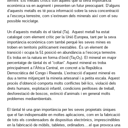
termini. Els metalls crítics són aquells que la seva importància
econòmica va en augment i presenten un futur preocupant. D’alguns
d’aquests metalls es té poca informació sobre la seva concentració
a l’escorça terrestre, com s’extreuen dels minerals així com el seu
possible reciclatge.
Un d’aquests metalls és el tàntal (Ta). Aquest metall ha estat
catalogat com element crític per la Unió Europea, tant per la seva
importància econòmica com també perquè les seves mines es
troben en territoris políticament inestables. És un element de
transició i ocupa la 51 posició en abundància a l’escorça terrestre.
Es troba en la natura en forma d’òxid (Ta
O
). El mineral en major
2
5
percentatge de tàntal és el “coltan”. Aquest mineral es troba
principalment a l’Àfrica Central, en concret a la República
Democràtica del Congo i Rwanda. L’extracció d’aquest mineral es
duu a terme mitjançant la mineria artesanal i a petita escala. Aquest
procés d’obtenció comporta molts conflictes bèl·lics, violació dels
drets humans, explotació infantil, condicions perilloses de treball,
desforestació de boscos, extinció d’animals i en general molts
problemes mediambientals.
El tàntal té una gran importància per les seves propietats úniques
que el fan indispensable en moltes aplicacions, com en la fabricació
de tots els condensadors de dispositius electrònics, imprescindibles
en la fabricació de mòbils, tabletes, ordinadors....el que provoca una