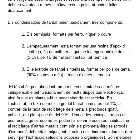
del seu voltatge i a més si s’inverteix la polaritat poden fallar
dràsticament.
Els condensadors de tàntal tenen bàsicament tres components:
Els terminals: formats per ferro, níquel o coure
L’empaquetament: esta format per una resina d’epòxid
ignífuga, és un polímer al que se li afegeix diòxid de silici
(SiO
), per tal de millorar l’estabilitat tèrmica
2
El elèctrode de tàntal sinteritzat, format per pols de tàntal
(90% en pes o més) i traces d’altres elements
El tàntal és poc abundant, amb reserves limitades i a més és
indispensable pel funcionament de molts dispositius electrònics,
això fa que es planteja-hi la necessitat de ser reciclat. En
l’actualitat, la taxa de reciclatge del tàntal només és del 1%, al
contrari de la taxa de reciclatge dels metalls preciosos (platí,
pal·ladi, or i plata) que és del 90%. Una de les principals raons del
poc reciclatge és que no es poden fer servir processos habituals en
el reciclatge d’altres metalls com són els pirometal·lúrgies (procés
d’extracció del metall mitjançant el calor) i els hidrometal·lúrgies (fan
servir per l’extracció solucions aquoses o orgàniques). Són mètodes