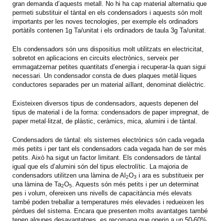
gran demanda d’aquests metall. No hi ha cap material alternatiu que
permeti substituir el tàntal en els condensadors i aquests són molt
importants per les noves tecnologies, per exemple els ordinadors
portàtils contenen 1g Ta/unitat i els ordinadors de taula 3g Ta/unitat.
Els condensadors són uns dispositius molt utilitzats en electricitat,
sobretot en aplicacions en circuits electrònics, serveix per
emmagatzemar petites quantitats d’energia i recuperar-la quan sigui
necessari. Un condensador consta de dues plaques metàl·liques
conductores separades per un material aïllant, denominat dielèctric.
Existeixen diversos tipus de condensadors, aquests depenen del
tipus de material i de la forma: condensadors de paper impregnat, de
paper metal·litzat, de plàstic, ceràmics, mica, alumini i de tàntal.
Condensadors de tàntal: els sistemes electrònics són cada vegada
més petits i per tant els condensadors cada vegada han de ser més
petits. Això ha sigut un factor limitant. Els condensadors de tàntal
igual que els d’alumini són del tipus electrolític. La majoria de
condensadors utilitzen una làmina de Al
O
i ara es substitueix per
2
3
una làmina de Ta
O
. Aquests són més petits i per un determinat
2
5
pes i volum, ofereixen uns nivells de capacitància més elevats
també poden treballar a temperatures més elevades i redueixen les
pèrdues del sistema. Encara que presenten molts avantatges també
tenen algunes desavantatges, es recomana que operin a un 50-60%