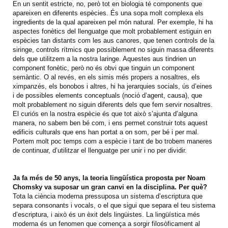
En un sentit estricte, no, però tot en biologia té components que
apareixen en diferents espècies. És una sopa molt complexa els
ingredients de la qual apareixen pel món natural. Per exemple, hi ha
aspectes fonètics del llenguatge que molt probablement estiguin en
espècies tan distants com les aus canores, que tenen controls de la
siringe, controls rítmics que possiblement no siguin massa diferents
dels que utilitzem a la nostra laringe. Aquestes aus tindrien un
component fonètic, però no és obvi que tinguin un component
semàntic. O al revés, en els simis més propers a nosaltres, els
ximpanzés, els bonobos i altres, hi ha jerarquies socials, ús d’eines
i de possibles elements conceptuals (noció d’agent, causa), que
molt probablement no siguin diferents dels que fem servir nosaltres.
El curiós en la nostra espècie és que tot això s’ajunta d’alguna
manera, no sabem ben bé com, i ens permet construir tots aquest
edificis culturals que ens han portat a on som, per bé i per mal.
Portem molt poc temps com a espècie i tant de bo trobem maneres
de continuar, d’utilitzar el llenguatge per unir i no per dividir.
Ja fa més de 50 anys, la teoria lingüística proposta per Noam
Chomsky va suposar un gran canvi en la disciplina. Per què?
Tota la ciència moderna pressuposa un sistema d’escriptura que
separa consonants i vocals, o el que sigui que separa el teu sistema
d’escriptura, i això és un èxit dels lingüistes. La lingüística més
moderna és un fenomen que comença a sorgir filosòficament al