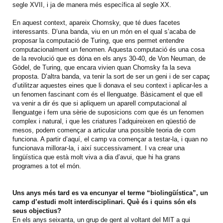
segle XVII, i ja de manera més específica al segle XX.
En aquest context, apareix Chomsky, que té dues facetes
interessants. D’una banda, viu en un món en el qual s’acaba de
proposar la computació de Turing, que ens permet entendre
computacionalment un fenomen. Aquesta computació és una cosa
de la revolució que es dóna en els anys 30-40, de Von Neuman, de
Gödel, de Turing, que encara vivien quan Chomsky fa la seva
proposta. D’altra banda, va tenir la sort de ser un geni i de ser capaç
d’utilitzar aquestes eines que li donava el seu context i aplicar-les a
un fenomen fascinant com és el llenguatge. Bàsicament el que ell
va venir a dir és que si apliquem un aparell computacional al
llenguatge i fem una sèrie de suposicions com que és un fenomen
complex i natural, i que les criatures l’adquireixen en qüestió de
mesos, podem començar a articular una possible teoria de com
funciona. A partir d’aquí, el camp va començar a testar-la, i quan no
funcionava millorar-la, i així successivament. I va crear una
lingüística que està molt viva a dia d’avui, que hi ha grans
programes a tot el món.
Uns anys més tard es va encunyar el terme “biolingüística”, un
camp d’estudi molt interdisciplinari. Què és i quins són els
seus objectius?
En els anys seixanta, un grup de gent al voltant del MIT a qui