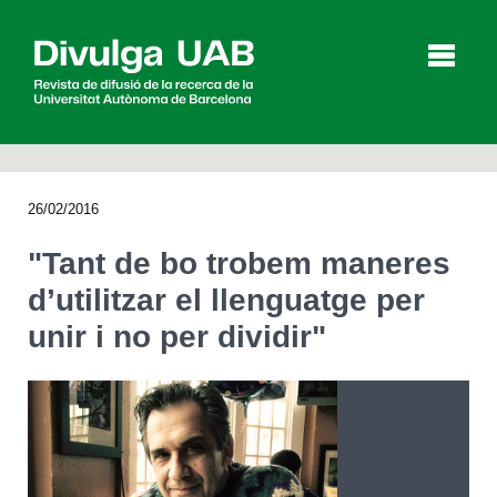
p
a
l
26/02/2016
Articles
Entrevistes
Vídeos
"Tant de bo trobem maneres
d’utilitzar el llenguatge per
unir i no per dividir"
Agenda
English
Español
CERCAR