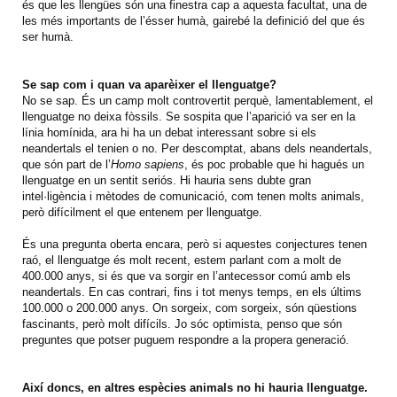
és que les llengües són una finestra cap a aquesta facultat, una de
les més importants de l’ésser humà, gairebé la definició del que és
ser humà.
Se sap com i quan va aparèixer el llenguatge?
No se sap. És un camp molt controvertit perquè, lamentablement, el
llenguatge no deixa fòssils. Se sospita que l’aparició va ser en la
línia homínida, ara hi ha un debat interessant sobre si els
neandertals el tenien o no. Per descomptat, abans dels neandertals,
que són part de l’
Homo sapiens
, és poc probable que hi hagués un
llenguatge en un sentit seriós. Hi hauria sens dubte gran
intel·ligència i mètodes de comunicació, com tenen molts animals,
però difícilment el que entenem per llenguatge.
És una pregunta oberta encara, però si aquestes conjectures tenen
raó, el llenguatge és molt recent, estem parlant com a molt de
400.000 anys, si és que va sorgir en l’antecessor comú amb els
neandertals. En cas contrari, fins i tot menys temps, en els últims
100.000 o 200.000 anys. On sorgeix, com sorgeix, són qüestions
fascinants, però molt difícils. Jo sóc optimista, penso que són
preguntes que potser puguem respondre a la propera generació.
Així doncs, en altres espècies animals no hi hauria llenguatge.