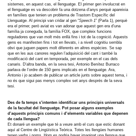
sistemes, en aquest cas, el llenguatge. El primer gen involucrat en
el llenguatge es va descobrir fa una dotzena d’anys perquè apareixia
en famílies que tenien un problema de Trastorn Específic del
Llenguatge. Al principi van cridar al gen “
Speech 1
” (Parla 1), perquè
era el primer, però aviat es van adonar que aquest gen era d’una
família ja coneguda, la família FOX, que compleix funcions
reguladores que van molt més enllà fins i tot de la cognició. Aquests
gens es manifesten fins i tot en llevats, i a nivell cognitiu sembla
obvi que juguen papers molt diferents en altres espècies. Se sap
que en les aus canores regulen l’adquisició del cant i també la
modificació del cant en temporada, per exemple en el cas dels
canaris. D’altra banda, en la seva tesi, Antonio Benítez Burraco
parlava de l’ordre de 150 gens implicats en el llenguatge. Ara,
Antonio i jo acabem de publicar un article junts sobre aquest tema, i
no és que sigui pas menys complex set anys després de la seva
tesi.
Des de fa temps s’intenten identificar uns principis universals
de la facultat del llenguatge. Pot posar alguns exemples
d’aquests principis comuns i d’elements variables que depenen
de cada llengua?
Et donaré un exemple que té a veure amb el curs que estic donant
aquí al Centre de Lingüística Teòrica. Totes les llengües humanes
tenen verbs i noms. Hom es podria haver imaginat una llengua que