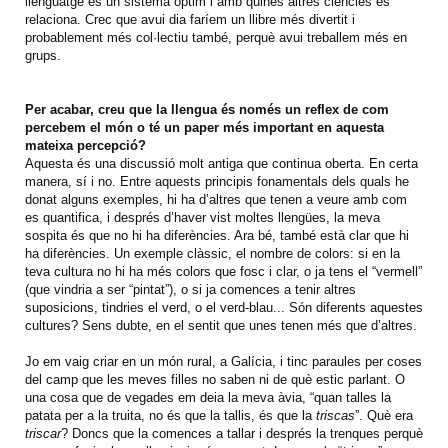
llenguatge és un sistema òptim i amb quines altres ciències es
relaciona. Crec que avui dia faríem un llibre més divertit i
probablement més col·lectiu també, perquè avui treballem més en
grups.
Per acabar, creu que la llengua és només un reflex de com
percebem el món o té un paper més important en aquesta
mateixa percepció?
Aquesta és una discussió molt antiga que continua oberta. En certa
manera, sí i no. Entre aquests principis fonamentals dels quals he
donat alguns exemples, hi ha d’altres que tenen a veure amb com
es quantifica, i després d’haver vist moltes llengües, la meva
sospita és que no hi ha diferències. Ara bé, també està clar que hi
ha diferències. Un exemple clàssic, el nombre de colors: si en la
teva cultura no hi ha més colors que fosc i clar, o ja tens el “vermell”
(que vindria a ser “pintat”), o si ja comences a tenir altres
suposicions, tindries el verd, o el verd-blau... Són diferents aquestes
cultures? Sens dubte, en el sentit que unes tenen més que d’altres.
Jo em vaig criar en un món rural, a Galícia, i tinc paraules per coses
del camp que les meves filles no saben ni de què estic parlant. O
una cosa que de vegades em deia la meva àvia, “quan talles la
patata per a la truita, no és que la tallis, és que la
triscas
”. Què era
triscar
? Doncs que la comences a tallar i després la trenques perquè