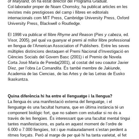
of Maryland
, on ha estat director del Programa Graduat.
Col·laborador proper de Noam Chomsky, ha publicat articles en les
revistes més prestigioses del camp i llibres en editorials
internacionals com MIT Press, Cambridge University Press, Oxford
University Press, Blackwell o Routledge.
El 1998 va publicar el llibre
Rhyme and Reason
(
Pies y cabeza
, ed.
Visor, 2005), pel qual va guanyar el premi al millor llibre professional
en llengua de l’American Association of Publishers. Entre les seves
múltiples distincions destaquen el Premi Nacional d’Investigació en
Ciències Socials del Govern Basc (2001) i el Premio de Novela
Corta José María de Pereda(2001), al costat del seu coautor Javier
Díez, per l’obra
La Comandita
. És també membre de
Jakiunde
,
Academia de las Ciencias, de las Artes y de las Letras de Eusko
Ikaskuntza.
Quina diferència hi ha entre el llenguatge i la llengua?
La llengua és una manifestació externa del llenguatge, i el
llenguatge és una facultat humana, que en última instància té un
component biològic fort, que no sabem com estudiar si no és a
través de les llengües. És interessant que una facultat mental tingui
tantes manifestacions, es parla en aquest moment de l’ordre de
6.000 o 7.000 llengües, tot i que malauradament s’estan perdent a
ritmes forçats. Però al marge de per què hi ha tanta varietat, el fet