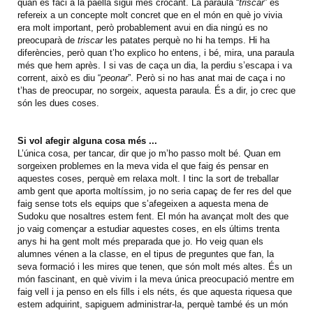
quan es faci a la paella sigui més crocant. La paraula “
triscar
” es
refereix a un concepte molt concret que en el món en què jo vivia
era molt important, però probablement avui en dia ningú es no
preocuparà de
triscar
les patates perquè no hi ha temps. Hi ha
diferències, però quan t’ho explico ho entens, i bé, mira, una paraula
més que hem après. I si vas de caça un dia, la perdiu s’escapa i va
corrent, això es diu “
peonar
”. Però si no has anat mai de caça i no
t’has de preocupar, no sorgeix, aquesta paraula. És a dir, jo crec que
són les dues coses.
Si vol afegir alguna cosa més ...
L’única cosa, per tancar, dir que jo m’ho passo molt bé. Quan em
sorgeixen problemes en la meva vida el que faig és pensar en
aquestes coses, perquè em relaxa molt. I tinc la sort de treballar
amb gent que aporta moltíssim, jo ​​no seria capaç de fer res del que
faig sense tots els equips que s’afegeixen a aquesta mena de
Sudoku que nosaltres estem fent. El món ha avançat molt des que
jo vaig començar a estudiar aquestes coses, en els últims trenta
anys hi ha gent molt més preparada que jo. Ho veig quan els
alumnes vénen a la classe, en el tipus de preguntes que fan, la
seva formació i les mires que tenen, que són molt més altes. És un
món fascinant, en què vivim i la meva única preocupació mentre em
faig vell i ja penso en els fills i els néts, és que aquesta riquesa que
estem adquirint, sapiguem administrar-la, perquè també és un món