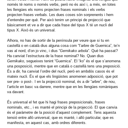
només té noms o només verbs, però no és així i, a més, en totes
les llengües els noms projecten frases nominals i els verbs
projecten frases verbals. Les dues coses són sorprenents i hem
d’entendre per què. Per això tenim un principi de projecció que
bàsicament et ve a dir que cada frase del tipus X té un nucli del
tipus X. Això és un universal.
Alhora, no has de sortir de la península per veure que si tu en
castellà o en català dius alguna cosa com “l’arbre de Guernica”, te’n
vas al nord, d’on jo vinc, i dius “
Gernikako arbola
”. Què ha passat?
Ha canviat l’estructura de la frase nominal? No. Quan dius
Gernikako
, segueixes tenint “Guernica”. El “
ko
” és el que s’anomena
una posposició, mentre que en català o castellà tens una preposició.
És a dir, ha canviat l’ordre del nucli, però en ambdós casos és el
mateix nucli. És el que els lingüistes anomenen adposició, que pot
ser pre- o post-. I en la projecció nominal, és a dir “arbre”, de nou,
l’article en basc va darrere, mentre que en les llengües romàniques
va davant.
És universal el fet que hi hagi frases preposicionals, frases
nominals, etc., i es manté el principi de la projecció. El que canvia
és el paràmetre de la posició d’aquest complement. Tens aquesta
tensió entre allò universal, que es manté, i allò particular, que es
manifesta, en aquest cas, amb ordres diferents.