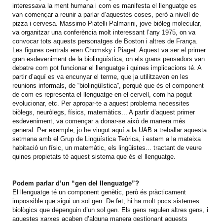
interessava la ment humana i com es manifesta el llenguatge es
van començar a reunir a parlar d’aquestes coses, però a nivell de
pizza i cervesa. Massimo Piatelli Palmarini, jove biòleg molecular,
va organitzar una conferència molt interessant l’any 1975, on va
convocar tots aquests personatges de Boston i altres de França.
Les figures centrals eren Chomsky i Piaget. Aquest va ser el primer
gran esdeveniment de la biolingüística, on els grans pensadors van
debatre com pot funcionar el llenguatge i quines implicacions té. A
partir d’aquí es va encunyar el terme, que ja utilitzaven en les
reunions informals, de “biolingüística”, perquè que és el component
de com es representa el llenguatge en el cervell, com ha pogut
evolucionar, etc. Per apropar-te a aquest problema necessites
biòlegs, neuròlegs, físics, matemàtics... A partir d’aquest primer
esdeveniment, va començar a donar-se això de manera més
general. Per exemple, jo he vingut aquí a la UAB a treballar aquesta
setmana amb el Grup de Lingüística Teòrica, i estem a la mateixa
habitació un físic, un matemàtic, els lingüistes... tractant de veure
quines propietats té aquest sistema que és el llenguatge.
Podem parlar d’un “gen del llenguatge”?
El llenguatge té un component genètic, però és pràcticament
impossible que sigui un sol gen. De fet, hi ha molt pocs sistemes
biològics que depenguin d’un sol gen. Els gens regulen altres gens, i
aquestes xarxes acaben d’alguna manera gestionant aquests