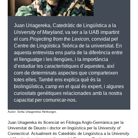
Juan Uriagereka, Catedràtic de Lingüística a la
University of Maryland
, va ser a la UAB impartint
el curs
Projecting from the Lexicon
, convidat pel
Centre de Lingüística Teòrica de la universitat. En
aquesta entrevista ens parla de la diferència entre
el llenguatge i les llengües, i la importància
d’estudiar les característiques d’aquestes, així
com de determinats aspectes que comparteixen
totes elles. També ens explica què és la
biolingüística, camp en el qual és expert, i algunes
curiositats genètiques relacionades amb la nostra
capacitat per comunicar-nos.
Autor: Sofia Uriagereka Herburger.
Juan Uriagereka és llicenciat en Filologia Anglo-Germànica per la
Universitat de Deusto i doctor en lingüística per la
University of
Connecticut
. Actualment és Catedràtic de Lingüística a la
University