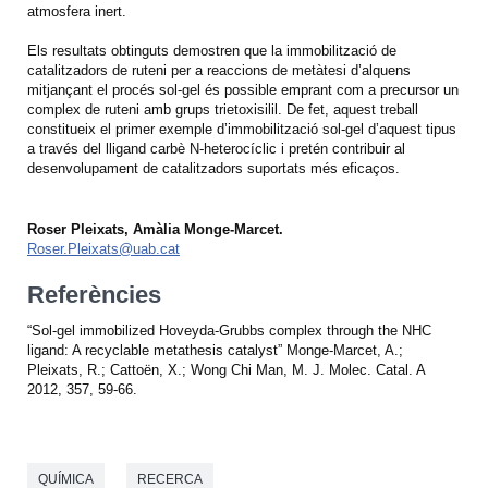
atmosfera inert.
Els resultats obtinguts demostren que la immobilització de
catalitzadors de ruteni per a reaccions de metàtesi d’alquens
mitjançant el procés sol-gel és possible emprant com a precursor un
complex de ruteni amb grups trietoxisilil. De fet, aquest treball
constitueix el primer exemple d’immobilització sol-gel d’aquest tipus
a través del lligand carbè N-heterocíclic i pretén contribuir al
desenvolupament de catalitzadors suportats més eficaços.
Roser Pleixats, Amàlia Monge-Marcet.
Roser.Pleixats@uab.cat
Referències
“Sol-gel immobilized Hoveyda-Grubbs complex through the NHC
ligand: A recyclable metathesis catalyst” Monge-Marcet, A.;
Pleixats, R.; Cattoën, X.; Wong Chi Man, M. J. Molec. Catal. A
2012, 357, 59-66.
QUÍMICA
RECERCA