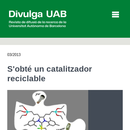
p
a
l
03/2013
Articles
Entrevistes
Vídeos
S'obté un catalitzador
reciclable
Agenda
English
Español
CERCAR