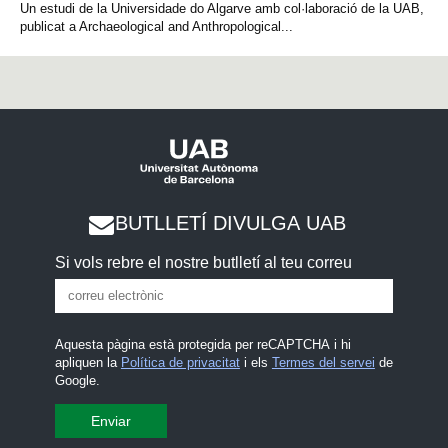
Un estudi de la Universidade do Algarve amb col·laboració de la UAB,
publicat a Archaeological and Anthropological...
BUTLLETÍ DIVULGA UAB
Si vols rebre el nostre butlletí al teu correu
Aquesta pàgina està protegida per reCAPTCHA i hi
apliquen la
Política de privacitat
i els
Termes del servei
de
Google.