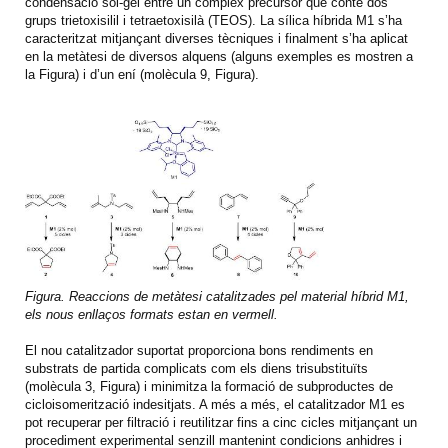
condensació sol-gel entre un complex precursor que conté dos
grups trietoxisilil i tetraetoxisilà (TEOS). La sílica híbrida M1 s’ha
caracteritzat mitjançant diverses tècniques i finalment s’ha aplicat
en la metàtesi de diversos alquens (alguns exemples es mostren a
la Figura) i d’un ení (molècula 9, Figura).
Figura. Reaccions de metàtesi catalitzades pel material híbrid M1,
els nous enllaços formats estan en vermell.
El nou catalitzador suportat proporciona bons rendiments en
substrats de partida complicats com els diens trisubstituïts
(molècula 3, Figura) i minimitza la formació de subproductes de
cicloisomerització indesitjats. A més a més, el catalitzador M1 es
pot recuperar per filtració i reutilitzar fins a cinc cicles mitjançant un
procediment experimental senzill mantenint condicions anhidres i