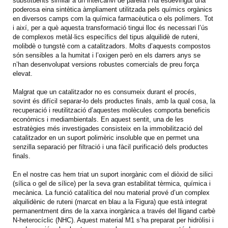
substituents similar a un intercanvi de parella i ha esdevingut una
poderosa eina sintètica àmpliament utilitzada pels químics orgànics
en diversos camps com la química farmacèutica o els polímers. Tot
i així, per a què aquesta transformació tingui lloc és necessari l’ús
de complexos metàl·lics específics del tipus alquilidè de ruteni,
molibdè o tungstè com a catalitzadors. Molts d’aquests compostos
són sensibles a la humitat i l’oxigen però en els darrers anys se
n’han desenvolupat versions robustes comercials de preu força
elevat.
Malgrat que un catalitzador no es consumeix durant el procés,
sovint és difícil separar-lo dels productes finals, amb la qual cosa, la
recuperació i reutilització d’aquestes molècules comporta beneficis
econòmics i mediambientals. En aquest sentit, una de les
estratègies més investigades consisteix en la immobilització del
catalitzador en un suport polimèric insoluble que en permet una
senzilla separació per filtració i una fàcil purificació dels productes
finals.
En el nostre cas hem triat un suport inorgànic com el diòxid de silici
(sílica o gel de sílice) per la seva gran estabilitat tèrmica, química i
mecànica. La funció catalítica del nou material prové d’un complex
alquilidènic de ruteni (marcat en blau a la Figura) que està integrat
permanentment dins de la xarxa inorgànica a través del lligand carbè
N-heterocíclic (NHC). Aquest material M1 s’ha preparat per hidròlisi i