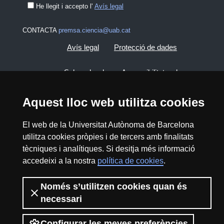
He llegit i accepto l'
Avís legal
CONTACTA
premsa.ciencia@uab.cat
Avís legal
Protecció de dades
Sobre el web
Accessibilitat web
Mapa del web UAB
Aquest lloc web utilitza cookies
El web de la Universitat Autònoma de Barcelona
2026 Divulga UAB - Creative Commons
utilitza cookies pròpies i de tercers amb finalitats
Reconeixement - No Comercial (CC BY NC) -
tècniques i analítiques. Si desitja més informació
ISSN: 2014-6388
accedeixi a la nostra
política de cookies
.
View low-bandwidth version
Només s’utilitzen cookies quan és
necessari
Configurar les meves preferències