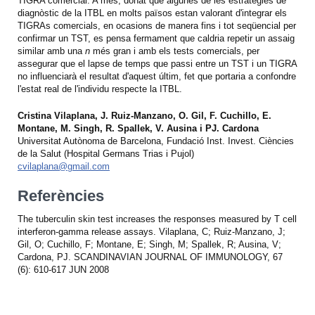
TIGRA comercial. A més, donat que algunes de les estratègies de
diagnòstic de la ITBL en molts països estan valorant d'integrar els
TIGRAs comercials, en ocasions de manera fins i tot seqüencial per
confirmar un TST, es pensa fermament que caldria repetir un assaig
similar amb una
n
més gran i amb els tests comercials, per
assegurar que el lapse de temps que passi entre un TST i un TIGRA
no influenciarà el resultat d'aquest últim, fet que portaria a confondre
l'estat real de l'individu respecte la ITBL.
Cristina Vilaplana, J. Ruiz-Manzano, O. Gil, F. Cuchillo, E.
Montane, M. Singh, R. Spallek, V. Ausina i PJ. Cardona
Universitat Autònoma de Barcelona, Fundació Inst. Invest. Ciències
de la Salut (Hospital Germans Trias i Pujol)
cvilaplana@gmail.com
Referències
The tuberculin skin test increases the responses measured by T cell
interferon-gamma release assays. Vilaplana, C; Ruiz-Manzano, J;
Gil, O; Cuchillo, F; Montane, E; Singh, M; Spallek, R; Ausina, V;
Cardona, PJ. SCANDINAVIAN JOURNAL OF IMMUNOLOGY, 67
(6): 610-617 JUN 2008