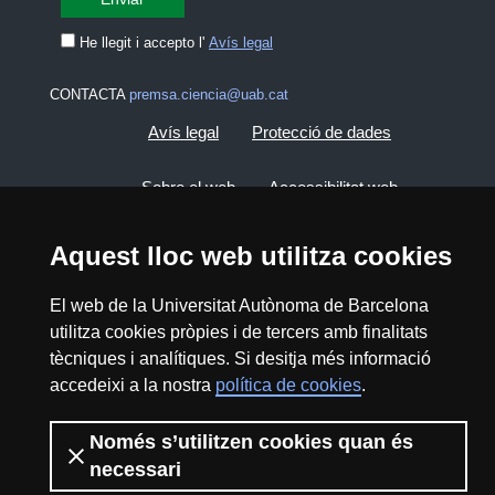
He llegit i accepto l'
Avís legal
CONTACTA
premsa.ciencia@uab.cat
Avís legal
Protecció de dades
Sobre el web
Accessibilitat web
Mapa del web UAB
Aquest lloc web utilitza cookies
El web de la Universitat Autònoma de Barcelona
2026 Divulga UAB - Creative Commons
utilitza cookies pròpies i de tercers amb finalitats
Reconeixement - No Comercial (CC BY NC) -
tècniques i analítiques. Si desitja més informació
ISSN: 2014-6388
accedeixi a la nostra
política de cookies
.
View low-bandwidth version
Només s’utilitzen cookies quan és
necessari