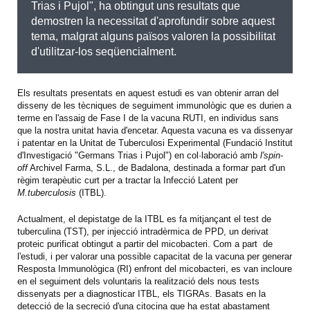
Trias i Pujol", ha obtingut uns resultats que
demostren la necessitat d'aprofundir sobre aquest
tema, malgrat alguns països valoren la possibilitat
d'utilitzar-los seqüencialment.
Els resultats presentats en aquest estudi es van obtenir arran del
disseny de les tècniques de seguiment immunològic que es durien a
terme en l'assaig de Fase I de la vacuna RUTI, en individus sans
que la nostra unitat havia d'encetar. Aquesta vacuna es va dissenyar
i patentar en la Unitat de Tuberculosi Experimental (Fundació Institut
d'Investigació "Germans Trias i Pujol") en col·laboració amb
l'spin-
off
Archivel Farma, S.L., de Badalona, destinada a formar part d'un
règim terapèutic curt per a tractar la Infecció Latent per
M.tuberculosis
(ITBL).
Actualment, el depistatge de la ITBL es fa mitjançant el test de
tuberculina (TST), per injecció intradèrmica de PPD, un derivat
proteic purificat obtingut a partir del micobacteri. Com a part de
l'estudi, i per valorar una possible capacitat de la vacuna per generar
Resposta Immunològica (RI) enfront del micobacteri, es van incloure
en el seguiment dels voluntaris la realització dels nous tests
dissenyats per a diagnosticar ITBL, els TIGRAs. Basats en la
detecció de la secreció d'una citocina que ha estat abastament