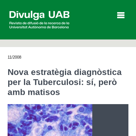
p
a
l
11/2008
Articles
Entrevistes
Vídeos
Nova estratègia diagnòstica
per la Tuberculosi: sí, però
amb matisos
Agenda
English
Español
CERCAR