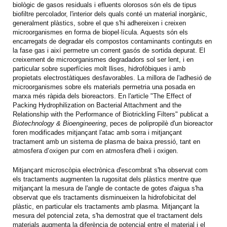
biològic de gasos residuals i efluents olorosos són els de tipus
biofiltre percolador, l'interior dels quals conté un material inorgànic,
generalment plàstics, sobre el que s'hi adhereixen i creixen
microorganismes en forma de biopel·lícula. Aquests són els
encarregats de degradar els compostos contaminants continguts en
la fase gas i així permetre un corrent gasós de sortida depurat. El
creixement de microorganismes degradadors sol ser lent, i en
particular sobre superfícies molt llises, hidrofòbiques i amb
propietats electrostàtiques desfavorables. La millora de l'adhesió de
microorganismes sobre els materials permetria una posada en
marxa més ràpida dels bioreactors. En l'article "The Effect of
Packing Hydrophilization on Bacterial Attachment and the
Relationship with the Performance of Biotrickling Filters" publicat a
Biotechnology & Bioengineering
, peces de polipropilè d'un bioreactor
foren modificades mitjançant l'atac amb sorra i mitjançant
tractament amb un sistema de plasma de baixa pressió, tant en
atmosfera d’oxigen pur com en atmosfera d'heli i oxigen.
Mitjançant microscòpia electrònica d'escombrat s'ha observat com
els tractaments augmenten la rugositat dels plàstics mentre que
mitjançant la mesura de l'angle de contacte de gotes d'aigua s'ha
observat que els tractaments disminueixen la hidrofobicitat del
plàstic, en particular els tractaments amb plasma. Mitjançant la
mesura del potencial zeta, s'ha demostrat que el tractament dels
materials augmenta la diferència de potencial entre el material i el