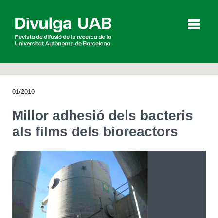
p
a
l
01/2010
Articles
Entrevistes
Vídeos
Millor adhesió dels bacteris
als films dels bioreactors
Agenda
English
Español
CERCAR