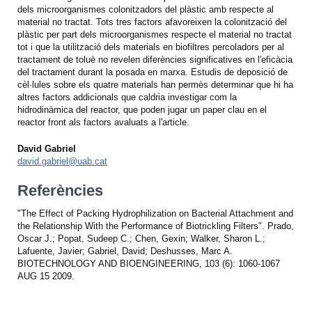
dels microorganismes colonitzadors del plàstic amb respecte al
material no tractat. Tots tres factors afavoreixen la colonització del
plàstic per part dels microorganismes respecte el material no tractat
tot i que la utilització dels materials en biofiltres percoladors per al
tractament de toluè no revelen diferències significatives en l'eficàcia
del tractament durant la posada en marxa. Estudis de deposició de
cèl·lules sobre els quatre materials han permès determinar que hi ha
altres factors addicionals que caldria investigar com la
hidrodinàmica del reactor, que poden jugar un paper clau en el
reactor front als factors avaluats a l'article.
David Gabriel
david.gabriel@uab.cat
Referències
"The Effect of Packing Hydrophilization on Bacterial Attachment and
the Relationship With the Performance of Biotrickling Filters". Prado,
Oscar J.; Popat, Sudeep C.; Chen, Gexin; Walker, Sharon L.;
Lafuente, Javier; Gabriel, David; Deshusses, Marc A.
BIOTECHNOLOGY AND BIOENGINEERING, 103 (6): 1060-1067
AUG 15 2009.