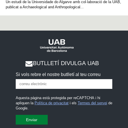
Un estudi de la Universidade do Algarve amb col·laboració de la UAB,
publicat a Archaeological and Anthropological...
BUTLLETÍ DIVULGA UAB
Si vols rebre el nostre butlletí al teu correu
Aquesta pàgina està protegida per reCAPTCHA i hi
apliquen la
Política de privacitat
i els
Termes del servei
de
Google.