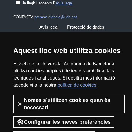
He llegit i accepto l'
Avís legal
CONTACTA
premsa.ciencia@uab.cat
Avís legal
Protecció de dades
Sobre el web
Accessibilitat web
Aquest lloc web utilitza cookies
Mapa del web UAB
El web de la Universitat Autònoma de Barcelona
utilitza cookies pròpies i de tercers amb finalitats
2026 Divulga UAB - Creative Commons
tècniques i analítiques. Si desitja més informació
Reconeixement - No Comercial (CC BY NC) -
accedeixi a la nostra
política de cookies
.
ISSN: 2014-6388
View low-bandwidth version
Només s’utilitzen cookies quan és
necessari
Configurar les meves preferències