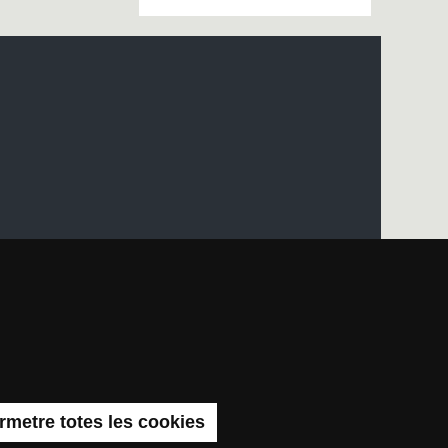
apa del web UAB
rmetre totes les cookies
 ISSN: 2014-6388