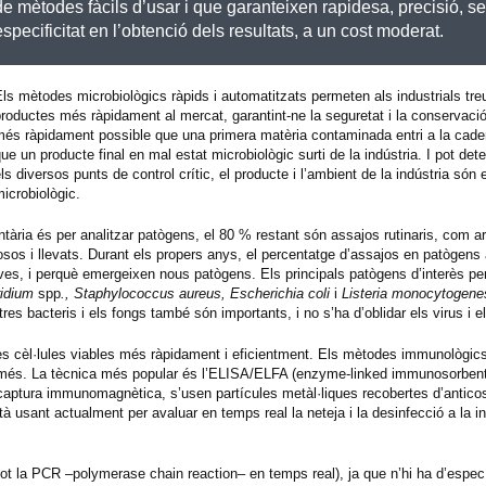
de mètodes fàcils d’usar i que garanteixen rapidesa, precisió, sens
especificitat en l’obtenció dels resultats, a un cost moderat.
ls mètodes microbiològics ràpids i automatitzats permeten als industrials tre
roductes més ràpidament al mercat, garantint-ne la seguretat i la conservació.
és ràpidament possible que una primera matèria contaminada entri a la caden
ue un producte final en mal estat microbiològic surti de la indústria. I pot det
ls diversos punts de control crític, el producte i l’ambient de la indústria són
icrobiològic.
ntària és per analitzar patògens, el 80 % restant són assajos rutinaris, com a
tosos i llevats. Durant els propers anys, el percentatge d’assajos en patògen
ives, i perquè emergeixen nous patògens. Els principals patògens d’interès per
ridium
spp
., Staphylococcus aureus, Escherichia coli
i
Listeria monocytogene
tres bacteris i els fongs també són importants, i no s’ha d’oblidar els virus i e
es cèl·lules viables més ràpidament i eficientment. Els mètodes immunològic
t més. La tècnica més popular és l’ELISA/ELFA (enzyme-linked immunosorbent
captura immunomagnètica, s’usen partícules metàl·liques recobertes d’antico
 usant actualment per avaluar en temps real la neteja i la desinfecció a la in
ot la PCR –polymerase chain reaction– en temps real), ja que n’hi ha d’específ