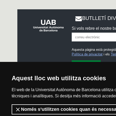
BUTLLETÍ DI
Si vols rebre el nostre bu
Aquesta pàgina està protegid
Política de privacitat
i els
Ter
He llegit i accepto l'
Avís l
Aquest lloc web utilitza cookies
El web de la Universitat Autònoma de Barcelona utilitza c
tècniques i analítiques. Si desitja més informació accedei
Avís legal
Només s’utilitzen cookies quan és necessa
2026 Divulga UA