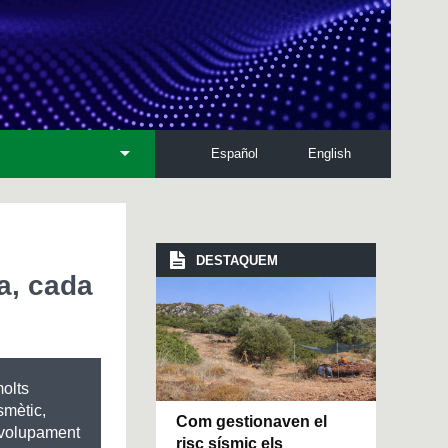
Español
English
DESTAQUEM
a, cada
olts
smètic,
Com gestionaven el
nvolupament
risc sísmic els