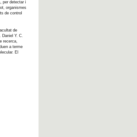
 per detectar i
 tot, organismes
ts de control
acultat de
 Daniel Y. C.
e recerca,
 duen a terme
lecular. El