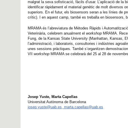
malgrat la seva sofisticació, fàcils d’usar. L’aplicació de l
identificar ràpidament el material genètic de molt diversos or
superiors. En el futur, els biosensors seran a les línies de 
crític). I en aquest camp, també es treballa en biosensors, b
MRAMA és l’abreviatura de Mètodes Ràpids i Automatització e
Veterinària, celebrem anualment el
workshop
MRAMA. Recentme
Fung, de la Kansas State University (Manhattan, Kansas, E
l’administració, i laboratoris, consultories i indústries agroa
unes sessions pràctiques. També s’organitzen demostracions 
VII
workshop
MRAMA se celebrarà del 25 al 28 de novembre
Josep Yuste, Marta Capellas
Universitat Autònoma de Barcelona
josep.yuste@uab.es, marta.capellas@uab.es