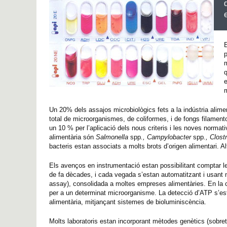
E
p
m
q
e
m
Un 20% dels assajos microbiològics fets a la indústria alime
total de microorganismes, de coliformes, i de fongs filamen
un 10 % per l’aplicació dels nous criteris i les noves normat
alimentària són
Salmonella
spp
., Campylobacter
spp
., Clost
bacteris estan associats a molts brots d’origen alimentari. Al
Els avenços en instrumentació estan possibilitant comptar l
de fa dècades, i cada vegada s’estan automatitzant i usan
assay), consolidada a moltes empreses alimentàries. En la 
per a un determinat microorganisme. La detecció d’ATP s’està
alimentària, mitjançant sistemes de bioluminiscència.
Molts laboratoris estan incorporant mètodes genètics (sobret