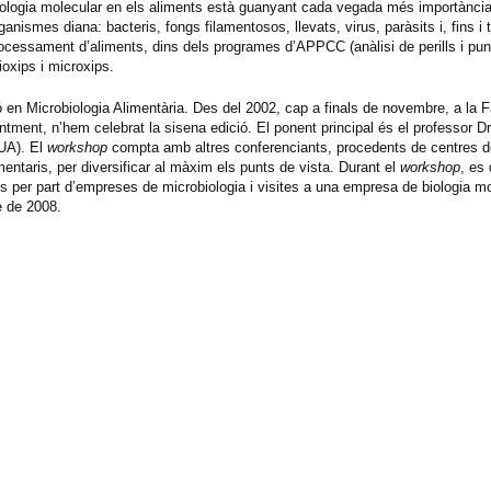
a biologia molecular en els aliments està guanyant cada vegada més importància,
ganismes diana: bacteris, fongs filamentosos, llevats, virus, paràsits i, fins i
processament d’aliments, dins dels programes d’APPCC (anàlisi de perills i pun
ioxips i microxips.
n Microbiologia Alimentària. Des del 2002, cap a finals de novembre, a la F
nt, n’hem celebrat la sisena edició. El ponent principal és el professor Dr.
UA). El
workshop
compta amb altres conferenciants, procedents de centres d
limentaris, per diversificar al màxim els punts de vista. Durant el
workshop
, es
per part d’empreses de microbiologia i visites a una empresa de biologia mo
 de 2008.