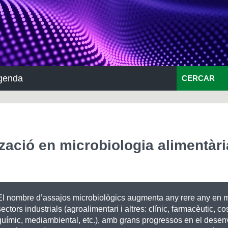
genda
CERCAR
zació en microbiologia alimentàri
El nombre d’assajos microbiològics augmenta any rere any en m
sectors industrials (agroalimentari i altres: clínic, farmacèutic, co
químic, mediambiental, etc.), amb grans progressos en el dese