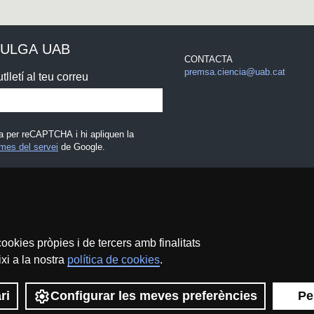
VULGA UAB
CONTACTA
premsa.ciencia@uab.cat
tlletí al teu correu
a per reCAPTCHA i hi apliquen la
mes del servei
de Google.
egal
ookies pròpies i de tercers amb finalitats
xi a la nostra
política de cookies
.
Protecció de dades
Sobre el web
Accessibilitat web
M
ri
Configurar les meves preferències
Pe
B - Creative Commons Reconeixement - No Comercial (CC BY NC) -