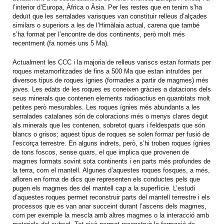
l’interior d’Europa, Àfrica o Àsia. Per les restes que en tenim s’ha
deduït que les serralades varisques van constituir relleus d’alçades
similars o superiors a les de l’Himàlaia actual, carena que també
s’ha format per l’encontre de dos continents, però molt més
recentment (fa només uns 5 Ma).
Actualment les CCC i la majoria de relleus variscs estan formats per
roques metamorfitzades de fins a 500 Ma que estan intruïdes per
diversos tipus de roques ígnies (formades a partir de magmes) més
joves. Les edats de les roques es coneixen gràcies a datacions dels
seus minerals que contenen elements radioactius en quantitats molt
petites però mesurables. Les roques ígnies més abundants a les
serralades catalanes són de coloracions més o menys clares degut
als minerals que les contenen, sobretot quars i feldespats que són
blancs o grisos; aquest tipus de roques se solen formar per fusió de
l’escorça terrestre. En alguns indrets, però, s’hi troben roques ígnies
de tons foscos, sense quars, el que implica que provenen de
magmes formats sovint sota continents i en parts més profundes de
la terra, com el mantell. Algunes d’aquestes roques fosques, a més,
afloren en forma de dics que representen els conductes pels que
pugen els magmes des del mantell cap a la superfície. L’estudi
d’aquestes roques permet reconstruir parts del mantell terrestre i els
processos que es van anar succeint durant l’ascens dels magmes,
com per exemple la mescla amb altres magmes o la interacció amb