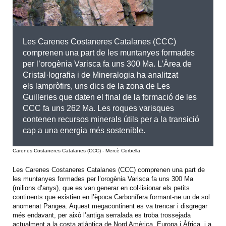
Les Carenes Costaneres Catalanes (CCC)
comprenen una part de les muntanyes formades
per l’orogènia Varisca fa uns 300 Ma
. L’Àrea de
Cristal·lografia i de Mineralogia ha analitzat
els
lampròfirs, uns
dics
de la zona de Les
Guilleries que daten el final de la formació de les
CCC fa uns 262 Ma
.
Les roques varisques
contenen recursos minerals útils per a la transició
cap a una energia més sostenible
.
Carenes Costaneres Catalanes (CCC) - Mercè Corbella
Les Carenes Costaneres Catalanes (CCC) comprenen una part de
les muntanyes formades per l’orogènia Varisca fa uns 300 Ma
(milions d’anys), que es van generar en col·lisionar els petits
continents que existien en l’època Carbonífera formant-ne un de sol
anomenat Pangea
. Aquest megacontinent es va trencar i disgregar
més endavant, per això l’antiga serralada es troba trossejada
actualment a la costa atlàntica de Nord Amèrica, Europa i Àfrica, i a