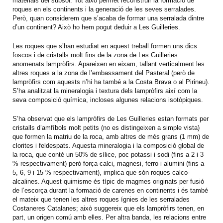
materials del subsol. Tot això permet reconstruir la formació de
roques en els continents i la generació de les seves serralades.
Però, quan considerem que s’acaba de formar una serralada dintre
d’un continent? Això ho hem pogut deduir a Les Guilleries.
Les roques que s’han estudiat en aquest treball formen uns dics
foscos i de cristalls molt fins de la zona de Les Guilleries
anomenats lampròfirs
. Apareixen en eixam, tallant verticalment les
altres roques a la zona de l’embassament del Pasteral (però de
lampròfirs com aquests n’hi ha també a la Costa Brava o al Pirineu).
S’ha analitzat la mineralogia i textura dels lampròfirs així com la
seva composició química, incloses algunes relacions isotòpiques.
S’ha observat que els lampròfirs de Les Guilleries estan formats per
cristalls d’amfíbols molt petits (no es distingeixen a simple vista)
que formen la matriu de la roca, amb altres de més grans (1 mm) de
clorites i feldespats. Aquesta mineralogia i la composició global de
la roca, que conté un 50% de sílice, poc potassi i sodi (fins a 2 i 3
% respectivament) però força calci, magnesi, ferro i alumini (fins a
5, 6, 9 i 15 % respectivament), implica que són roques calco-
alcalines.
Aquest quimisme és típic de magmes originats per fusió
de l’escorça durant la formació de carenes en continents i és també
el mateix que tenen les altres roques ígnies de les serralades
Costaneres Catalanes; això suggereix que els lampròfirs tenen, en
part, un origen comú amb elles.
Per altra banda, les relacions entre