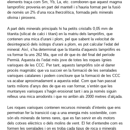
elements traça com Sm, Yb, La, etc.
corroboren que aquest magma
lamprofíric provenia en part del mantell i s’hauria format per la fusió
de només un 2% d’una roca lherzolítica, formada pels minerals
olivina i piroxens.
A part dels minerals principals hi ha petits cristalls 0,05 mm de
titanita (silicat de calci i titani) en la matriu dels lampròfirs, que
contenen una mica d’urani i plom, pel que sabent la velocitat de
desintegració dels isòtops d’urani a plom, es pot calcular l’edat del
mineral. Així, s’ha determinat que la titanita d’aquests lampròfirs es
va formar fa uns 262 Ma, que vol dir que és del final del període
Permià. Aquesta és l’edat més jove de totes les roques ígnies
varisques de les CCC.
Per tant, aquests lampròfirs són el darrer
procés magmàtic que va succeir en la formació de les serralades
varisques catalanes i podem concloure que la formació de les CCC
va acabar aproximadament a aquesta edat.
Com que han passat
tants milions d’anys des de que es van formar, s’entén que les
muntanyes varisques s’hagin erosionat tant i ara ja només siguin
relleus una mica arrodonits i que no arribin als 2000 metres d’alçada.
Les roques varisques contenen recursos minerals d’interès que ens
permetran fer la transició cap a una energia més sostenible, com
són els minerals de terres rares, que es fan servir en els motors
dels cotxes elèctrics o dels molins de vent. El fet d’entendre com es
formen les serralades i on es troba cada tipus de roca o minerals