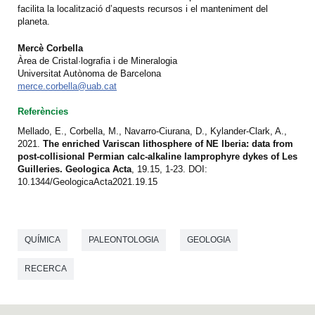
facilita la localització d’aquests recursos i el manteniment del
planeta.
Mercè Corbella
Àrea de Cristal·lografia i de Mineralogia
Universitat Autònoma de Barcelona
merce.corbella@uab.cat
Referències
Mellado, E., Corbella, M., Navarro-Ciurana, D., Kylander-Clark, A.,
2021.
The enriched Variscan lithosphere of NE Iberia: data from
post-collisional Permian calc-alkaline lamprophyre dykes of Les
Guilleries. Geologica Acta
, 19.15, 1-23.
DOI:
10.1344/GeologicaActa2021.19.15
QUÍMICA
PALEONTOLOGIA
GEOLOGIA
RECERCA