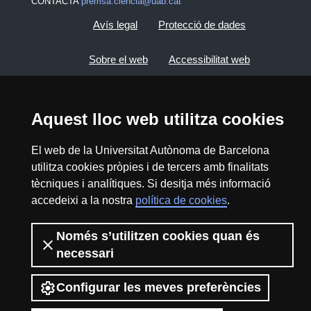
CONTACTA
premsa.ciencia@uab.cat
Avís legal
Protecció de dades
Sobre el web
Accessibilitat web
Mapa del web UAB
Aquest lloc web utilitza cookies
2026 Divulga UAB - Creative Commons
El web de la Universitat Autònoma de Barcelona
Reconeixement - No Comercial (CC BY NC) -
utilitza cookies pròpies i de tercers amb finalitats
ISSN: 2014-6388
tècniques i analítiques. Si desitja més informació
View low-bandwidth version
accedeixi a la nostra
política de cookies
.
Només s’utilitzen cookies quan és
necessari
Configurar les meves preferències