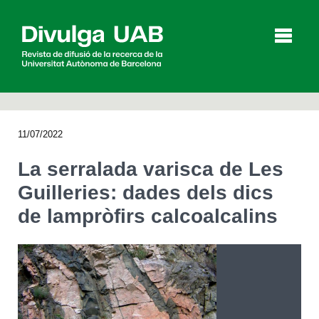
p
a
l
11/07/2022
Articles
Entrevistes
Vídeos
La serralada varisca de Les
Guilleries: dades dels dics
de lampròfirs calcoalcalins
Agenda
English
Español
CERCAR