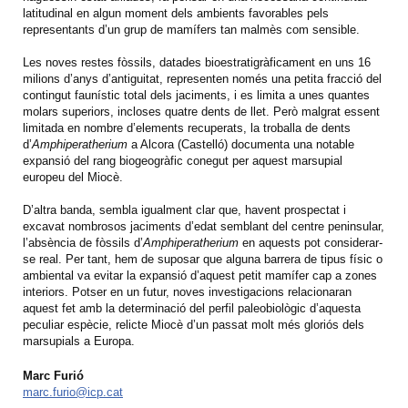
latitudinal en algun moment dels ambients favorables pels
representants d’un grup de mamífers tan malmès com sensible.
Les noves restes fòssils, datades bioestratigràficament en uns 16
milions d’anys d’antiguitat, representen només una petita fracció del
contingut faunístic total dels jaciments, i es limita a unes quantes
molars superiors, incloses quatre dents de llet. Però malgrat essent
limitada en nombre d’elements recuperats, la troballa de dents
d’
Amphiperatherium
a Alcora (Castelló) documenta una notable
expansió del rang biogeogràfic conegut per aquest marsupial
europeu del Miocè.
D’altra banda, sembla igualment clar que, havent prospectat i
excavat nombrosos jaciments d’edat semblant del centre peninsular,
l’absència de fòssils d’
Amphiperatherium
en aquests pot considerar-
se real. Per tant, hem de suposar que alguna barrera de tipus físic o
ambiental va evitar la expansió d’aquest petit mamífer cap a zones
interiors. Potser en un futur, noves investigacions relacionaran
aquest fet amb la determinació del perfil paleobiològic d’aquesta
peculiar espècie, relicte Miocè d’un passat molt més gloriós dels
marsupials a Europa.
Marc Furió
marc.furio@icp.cat