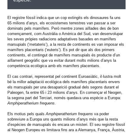
El registre fòssil indica que un cop extingits els dinosaures fa uns
65 milions d’anys, els ecosistemes terrestres van passar a ser
dominats pels mamífers. Però mentre zones aïllades des de bon
començament, com Austràlia o Amèrica del Sud, van desenvolupar
les seves pròpies radiacions adaptatives basades en mamífers
marsupials (‘metateris’), a la resta de continents es van imposar els
mamífers placentaris (‘euteris’). Es pot dir que als dos primers
continents, el contingut de mamífers marsupials és producte d’un
aïllament geogràfic que va evitar durant molts milions d’anys la
competència ecològica amb els mamífers placentaris.
El cas contrari, representat pel continent Euroasiàtic, il·lustra molt
bé la millor adaptació ecològica dels mamífers placentaris envers
els marsupials per una desaparició gradual dels segons durant el
Paleogen, fa entre 65 i 23 milions d’anys. En començar el Neogen,
la segona part del Terciari, només quedava una espècie a Europa:
Amphiperatherium frequens
.
Els motius pels quals
Amphiperatherium frequens
va poder
sobreviure a Europa uns quants milions d’anys més que la resta
d’espècies de marsupials és encara un misteri. El seu registre fòssil
al Neogen Europeu es limitava fins ara a Alemanya, França, Àustria,