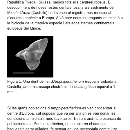
República Txeca i Suïssa, països tots ells centreeuropeus. El
descobriment de noves restes dentals fòssils als sediments del
Miocè d’Araia (Castelló) esdevenen el registre més meridional
d’aquesta espècie a Europa. Això obre nous interrogants en relació a
la biologia de la mateixa espècie i als ecosistemes continentals
europeus del Miocè.
Figura 1: Una dent de llet d'
Amphiperatherium frequens
trobada a
Castelló, amb microscopi electrònic. L'escala gràfica equival a 1
mm.
Si les grans poblacions d’
Amphiperatherium
es van concentrar al
centre d’Europa, cal suposar que va ser allà on es van donar les
condicions ambientals més favorables. Essent així, la presència de
poblacions a la Península Ibèrica, ni tan sols en el cas que
haguessin estat aïllades, fa pensar en una necessària continuïtat