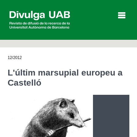
p
a
l
12/2012
Articles
Entrevistes
Vídeos
L'últim marsupial europeu a
Castelló
Agenda
English
Español
CERCAR