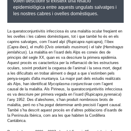
volen descobrir si existeix una relació
epidemiològica entre aquests ungulats salvatges i
les nostres cabres i ovelles domèstiques.
La queratoconjuntivitis infecciosa és una malaltia ocular freqüent en
les ovelles i les cabres domèstiques, tot i que també ho és en els
caprins salvatges, com l’isard alpí (
Rupicapra rupicapra
), l’íbex
(
Capra ibex
), el mufló (
Ovis orientalis musimon
) i el tahr (
Hemitragus
jemlahicus
). La malaltia en l’isard dels Alps es coneix des de
principis del segle XX, quan es va descriure la primera epidèmia.
Aquest procés es caracteritza per la inflamació de les estructures
oculars, sovint produint la ceguesa de l’animal i la seva mort, degut
a les dificultats en trobar aliment o degut a que s’estimben pels
penya-segats d'alta muntanya. La major part dels estudis realitzats
als Alps, han identificat
Mycoplasma conjunctivae
com l’agent
causal de la malaltia. Als Pirineus, la queratoconjuntivitis infecciosa
es va descriure per primera vegada en l’isard (
Rupicapra pyrenaica
)
l’any 1952. Des d’aleshores, s’han produït nombrosos brots de
malaltia, però no s’ha pogut determinar amb precisió l’agent causal.
També s’ha descrit aquest procés en d’altres poblacions d’isards de
la Península Ibèrica, com ara les que habiten la Cordillera
Cantàbrica.