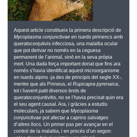
Aquest article constitueix la primera descripció de
Mycoplasma conjunctivae
en isards pirinencs amb
queratoconjutivis infecciosa, una malaltia ocular
que pot derivar no només en la ceguesa
permanent de l’animal, sinó en la seva pròpia
mort. Una dada força important donat que fins ara
només s’havia identificat aquest microorganisme
en isards alpins -ja des de principis del segle XX-,
mentre que als Pirineus, el
Rupicapra pyrenaica
,
tot i havent patit diversos brots de
queratoconjuntivitis, no se l’havia precisat quin era
el seu agent causal. Ara, i gràcies a estudis
moleculars, ja sabem que
Mycoplasma
conjunctivae
pot afectar a caprins salvatges
d’altres llocs. Un primer pas per avançar en el
control de la malaltia, i en procés d’un segon: