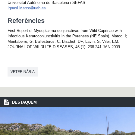
Universitat Autònoma de Barcelona i SEFAS
Ignasi.Marco@uab.es
Referències
First Report of Mycoplasma conjunctivae from Wild Caprinae with
Infectious Keratoconjunctivitis in the Pyrenees (NE Spain). Marco, I;
Mentaberre, G; Ballesteros, C; Bischot, DF; Lavin, S; Vilei, EM.
JOURNAL OF WILDLIFE DISEASES, 45 (1): 238-241 JAN 2009
VETERINÀRIA
DESTAQUEM