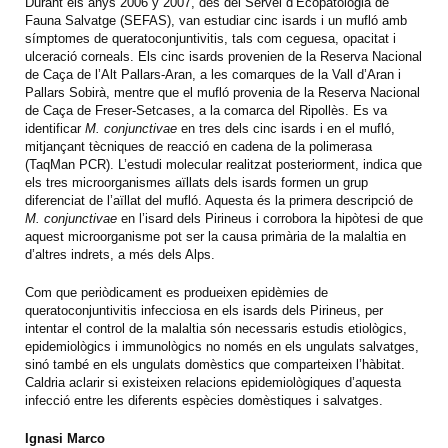
Durant els anys 2006 y 2007, des del Servei d’Ecopatologia de
Fauna Salvatge (SEFAS), van estudiar cinc isards i un mufló amb
símptomes de queratoconjuntivitis, tals com ceguesa, opacitat i
ulceració corneals. Els cinc isards provenien de la Reserva Nacional
de Caça de l’Alt Pallars-Aran, a les comarques de la Vall d’Aran i
Pallars Sobirà, mentre que el mufló provenia de la Reserva Nacional
de Caça de Freser-Setcases, a la comarca del Ripollès. Es va
identificar
M. conjunctivae
en tres dels cinc isards i en el mufló,
mitjançant tècniques de reacció en cadena de la polimerasa
(TaqMan PCR). L’estudi molecular realitzat posteriorment, indica que
els tres microorganismes aïllats dels isards formen un grup
diferenciat de l’aïllat del mufló. Aquesta és la primera descripció de
M. conjunctivae
en l’isard dels Pirineus i corrobora la hipòtesi de que
aquest microorganisme pot ser la causa primària de la malaltia en
d’altres indrets, a més dels Alps.
Com que periòdicament es produeixen epidèmies de
queratoconjuntivitis infecciosa en els isards dels Pirineus, per
intentar el control de la malaltia són necessaris estudis etiològics,
epidemiològics i immunològics no només en els ungulats salvatges,
sinó també en els ungulats domèstics que comparteixen l’hàbitat.
Caldria aclarir si existeixen relacions epidemiològiques d’aquesta
infecció entre les diferents espècies domèstiques i salvatges.
Ignasi Marco