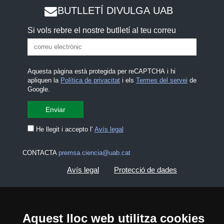
BUTLLETÍ DIVULGA UAB
Si vols rebre el nostre butlletí al teu correu
Aquesta pàgina està protegida per reCAPTCHA i hi
apliquen la
Política de privacitat
i els
Termes del servei
de
Google.
He llegit i accepto l'
Avís legal
CONTACTA
premsa.ciencia@uab.cat
Avís legal
Protecció de dades
Sobre el web
Accessibilitat web
Aquest lloc web utilitza cookies
Mapa del web UAB