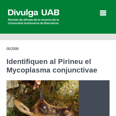
p
a
l
05/2009
Articles
Entrevistes
Vídeos
Identifiquen al Pirineu el
Mycoplasma conjunctivae
Agenda
English
Español
CERCAR