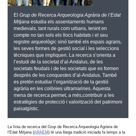
El
Grup de Recerca Arqueologia Agrària de l’Edat
Mitjana
estudia els assentaments humans
medievals, tant rurals com urbans, tenint en
compte no tan sols els llocs habitats i el seu
registre arqueològic sinó també els espais agraris,
les seves formes de gestió social i les seleccions
tècniques que impliquen. La recerca s’orienta a
l’estudi de la societat d’al-Andalus, de les
societats feudals i de les societats que es formen
després de les conquestes d’al-Andalus. També
es pretén estudiar l’organització de la gestió
agrària en les colònies ultramarines. Aquesta
mena de recerca permet, a més,contribuir a les
estratègies de protecció i valorització del patrimoni
paisatgístic.
La línia de recerca del Grup de Recerca Arqueologia Agrària de
l’Edat Mitjana (
ARAEM
) té una llarga tradició iniciada fa temps a la