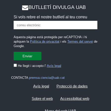
BUTLLETÍ DIVULGA UAB
Si vols rebre el nostre butlletí al teu correu
Aquesta pàgina està protegida per reCAPTCHA i hi
apliquen la
Política de privacitat
i els
Termes del servei
de
Google.
He llegit i accepto l'
Avís legal
CONTACTA
premsa.ciencia@uab.cat
Avís legal
Protecció de dades
Sobre el web
Accessibilitat web
Mapa del web UAB