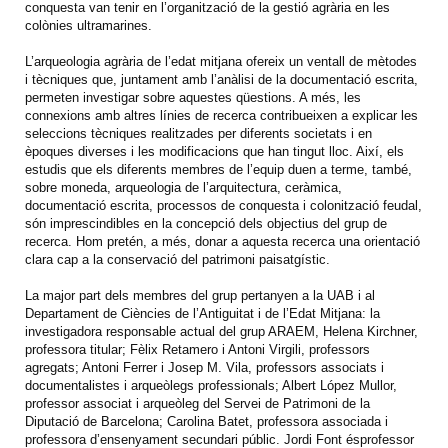
conquesta van tenir en l’organització de la gestió agrària en les
colònies ultramarines.
L’arqueologia agrària de l’edat mitjana ofereix un ventall de mètodes
i tècniques que, juntament amb l’anàlisi de la documentació escrita,
permeten investigar sobre aquestes qüestions. A més, les
connexions amb altres línies de recerca contribueixen a explicar les
seleccions tècniques realitzades per diferents societats i en
èpoques diverses i les modificacions que han tingut lloc. Així, els
estudis que els diferents membres de l’equip duen a terme, també,
sobre moneda, arqueologia de l’arquitectura, ceràmica,
documentació escrita, processos de conquesta i colonització feudal,
són imprescindibles en la concepció dels objectius del grup de
recerca. Hom pretén, a més, donar a aquesta recerca una orientació
clara cap a la conservació del patrimoni paisatgístic.
La major part dels membres del grup pertanyen a la UAB i al
Departament de Ciències de l’Antiguitat i de l’Edat Mitjana: la
investigadora responsable actual del grup ARAEM, Helena Kirchner,
professora titular; Fèlix Retamero i Antoni Virgili, professors
agregats; Antoni Ferrer i Josep M. Vila, professors associats i
documentalistes i arqueòlegs professionals; Albert López Mullor,
professor associat i arqueòleg del Servei de Patrimoni de la
Diputació de Barcelona; Carolina Batet, professora associada i
professora d’ensenyament secundari públic. Jordi Font ésprofessor