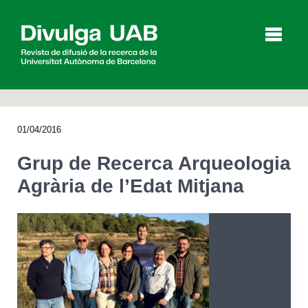
p
a
l
01/04/2016
Articles
Entrevistes
Vídeos
Grup de Recerca Arqueologia
Agrària de l’Edat Mitjana
Agenda
English
Español
CERCAR