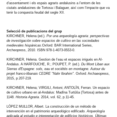
d’assentament i els espais agraris andalusins a l’entorn de les
ciutats andalusines de Tortosa i Balaguer, així com l’impacte que va
tenir la conquesta feudal del segle XII.
Selecció de publicacions del grup
KIRCHNER, Helena (ed.).
Por una arqueología agraria: perspectivas
de investigación sobre espacios de cultivo en las sociedades
medievales hispánicas
.Oxford: BAR International Series,
Archeopress, 2010. ISBN 978-1-4073-0553-0.
KIRCHNER, Helena. Gestion de l’eau et espaces irrigués en Al-
Andalus. A HARFOUCHE, R.; POUPET, P. (ed.).
Du Mont Liban aux
Sierras d'Espagne: sols, eau et sociétés en montagne. Autour du
projet franco-libanais CEDRE "Nahr Ibrahim"
. Oxford: Archaeopress,
2015, p.207-219.
KIRCHNER, Helena; VIRGILI, Antoni; ANTOLÍN, Ferran. Un espacio
de cultivo urbano en al-Andalus: Madîna Turṭûša (Tortosa) antes de
1148.
Historia Agraria
. 2014, vol. 62, p.11-45.
LÓPEZ MULLOR, Albert. La construcción de un método de
intervención en el patrimonio arqueológico edificado.
Arqueología
aplicada al estudio e interpretación de edificios históricos. Últimas