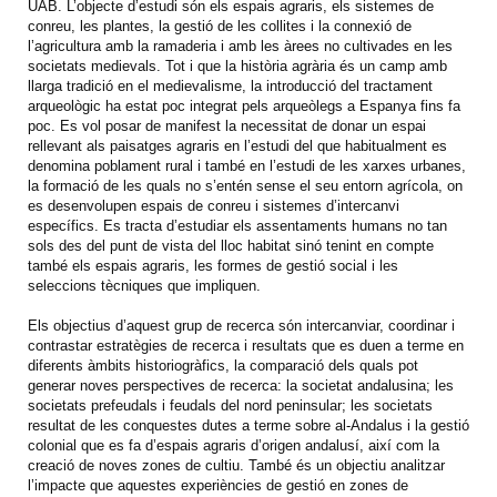
UAB. L’objecte d’estudi són els espais agraris, els sistemes de
conreu, les plantes, la gestió de les collites i la connexió de
l’agricultura amb la ramaderia i amb les àrees no cultivades en les
societats medievals. Tot i que la història agrària és un camp amb
llarga tradició en el medievalisme, la introducció del tractament
arqueològic ha estat poc integrat pels arqueòlegs a Espanya fins fa
poc. Es vol posar de manifest la necessitat de donar un espai
rellevant als paisatges agraris en l’estudi del que habitualment es
denomina poblament rural i també en l’estudi de les xarxes urbanes,
la formació de les quals no s’entén sense el seu entorn agrícola, on
es desenvolupen espais de conreu i sistemes d’intercanvi
específics. Es tracta d’estudiar els assentaments humans no tan
sols des del punt de vista del lloc habitat sinó tenint en compte
també els espais agraris, les formes de gestió social i les
seleccions tècniques que impliquen.
Els objectius d’aquest grup de recerca són intercanviar, coordinar i
contrastar estratègies de recerca i resultats que es duen a terme en
diferents àmbits historiogràfics, la comparació dels quals pot
generar noves perspectives de recerca: la societat andalusina; les
societats prefeudals i feudals del nord peninsular; les societats
resultat de les conquestes dutes a terme sobre al-Andalus i la gestió
colonial que es fa d’espais agraris d’origen andalusí, així com la
creació de noves zones de cultiu. També és un objectiu analitzar
l’impacte que aquestes experiències de gestió en zones de