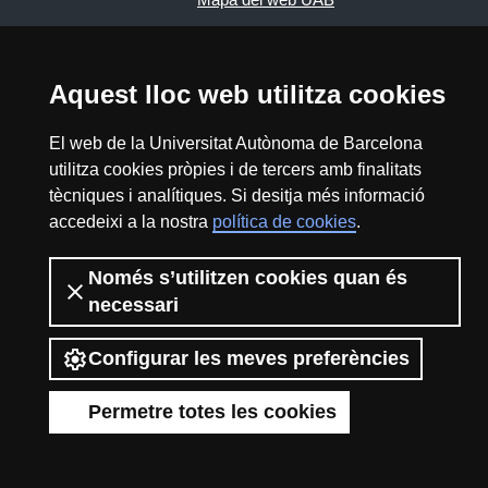
2026 Divulga UAB - Creative Commons
Aquest lloc web utilitza cookies
Reconeixement - No Comercial (CC BY NC) -
ISSN: 2014-6388
El web de la Universitat Autònoma de Barcelona
View low-bandwidth version
utilitza cookies pròpies i de tercers amb finalitats
tècniques i analítiques. Si desitja més informació
accedeixi a la nostra
política de cookies
.
Només s’utilitzen cookies quan és
necessari
Configurar les meves preferències
Permetre totes les cookies