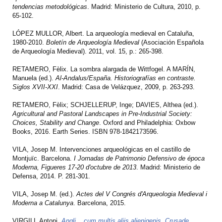
tendencias metodológicas
. Madrid: Ministerio de Cultura, 2010, p.
65-102.
LÓPEZ MULLOR, Albert. La arqueología medieval en Cataluña,
1980-2010.
Boletín de Arqueología Medieval
(Asociación Española
de Arqueología Medieval). 2011, vol. 15, p.: 265-398.
RETAMERO, Fèlix. La sombra alargada de Wittfogel. A MARÍN,
Manuela (ed.).
Al-Andalus/España. Historiografías en contraste.
Siglos XVII-XXI
. Madrid: Casa de Velázquez, 2009, p. 263-293.
RETAMERO, Fèlix; SCHJELLERUP, Inge; DAVIES, Althea (ed.).
Agricultural and Pastoral Landscapes in Pre-Industrial Society:
Choices, Stability and Change
. Oxford and Philadelphia: Oxbow
Books, 2016. Earth Series. ISBN 978-1842173596.
VILA, Josep M. Intervenciones arqueológicas en el castillo de
Montjuïc. Barcelona.
I Jornadas de Patrimonio Defensivo de época
Moderna, Figueres 17-20 d'octubre de 2013
. Madrid: Ministerio de
Defensa, 2014. P. 281-301.
VILA, Josep M. (ed.).
Actes del V Congrés d'Arqueologia Medieval i
Moderna a Catalunya
. Barcelona, 2015.
VIRGILI, Antoni.
Angli... cum multis aliis alienigenis. Crusade