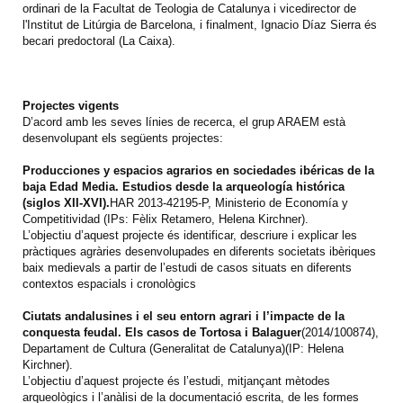
ordinari de la Facultat de Teologia de Catalunya i vicedirector de
l'Institut de Litúrgia de Barcelona, i finalment, Ignacio Díaz Sierra és
becari predoctoral (La Caixa).
Projectes vigents
D’acord amb les seves línies de recerca, el grup ARAEM està
desenvolupant els següents projectes:
Producciones y espacios agrarios en sociedades ibéricas de la
baja Edad Media. Estudios desde la arqueología histórica
(siglos XII-XVI).
HAR 2013-42195-P, Ministerio de Economía y
Competitividad (IPs: Fèlix Retamero, Helena Kirchner).
L’objectiu d’aquest projecte és identificar, descriure i explicar les
pràctiques agràries desenvolupades en diferents societats ibèriques
baix medievals a partir de l’estudi de casos situats en diferents
contextos espacials i cronològics
Ciutats andalusines i el seu entorn agrari i l’impacte de la
conquesta feudal. Els casos de Tortosa i
Balaguer
(2014/100874),
Departament de Cultura (Generalitat de Catalunya)(IP: Helena
Kirchner).
L’objectiu d’aquest projecte és l’estudi, mitjançant mètodes
arqueològics i l’anàlisi de la documentació escrita, de les formes