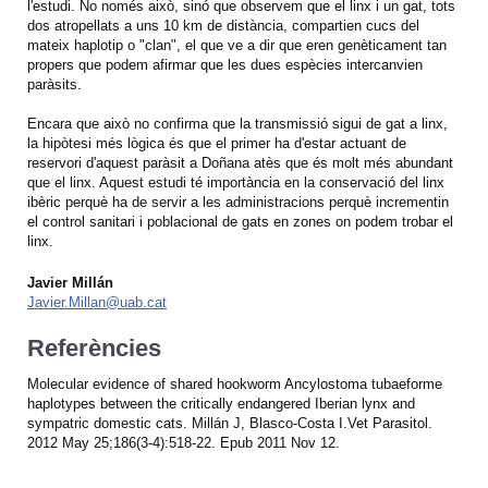
l'estudi. No només això, sinó que observem que el linx i un gat, tots
dos atropellats a uns 10 km de distància, compartien cucs del
mateix haplotip o "clan", el que ve a dir que eren genèticament tan
propers que podem afirmar que les dues espècies intercanvien
paràsits.
Encara que això no confirma que la transmissió sigui de gat a linx,
la hipòtesi més lògica és que el primer ha d'estar actuant de
reservori d'aquest paràsit a Doñana atès que és molt més abundant
que el linx. Aquest estudi té importància en la conservació del linx
ibèric perquè ha de servir a les administracions perquè incrementin
el control sanitari i poblacional de gats en zones on podem trobar el
linx.
Javier Millán
Javier.Millan@uab.cat
Referències
Molecular evidence of shared hookworm Ancylostoma tubaeforme
haplotypes between the critically endangered Iberian lynx and
sympatric domestic cats. Millán J, Blasco-Costa I.Vet Parasitol.
2012 May 25;186(3-4):518-22. Epub 2011 Nov 12.