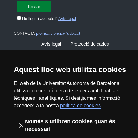
He llegit i accepto l'
Avís legal
CONTACTA
premsa.ciencia@uab.cat
Avís legal
Protecció de dades
Sobre el web
Accessibilitat web
Aquest lloc web utilitza cookies
Mapa del web UAB
El web de la Universitat Autònoma de Barcelona
utilitza cookies pròpies i de tercers amb finalitats
2026 Divulga UAB - Creative Commons
tècniques i analítiques. Si desitja més informació
Reconeixement - No Comercial (CC BY NC) -
accedeixi a la nostra
política de cookies
.
ISSN: 2014-6388
View low-bandwidth version
Només s’utilitzen cookies quan és
necessari