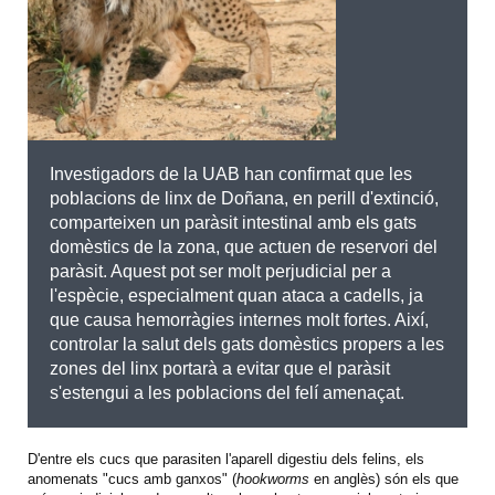
Investigadors de la UAB han confirmat que les
poblacions de linx de Doñana, en perill d'extinció,
comparteixen un paràsit intestinal amb els gats
domèstics de la zona, que actuen de reservori del
paràsit. Aquest pot ser molt perjudicial per a
l'espècie, especialment quan ataca a cadells, ja
que causa hemorràgies internes molt fortes. Així,
controlar la salut dels gats domèstics propers a les
zones del linx portarà a evitar que el paràsit
s'estengui a les poblacions del felí amenaçat.
D'entre els cucs que parasiten l'aparell digestiu dels felins, els
anomenats "cucs amb ganxos" (
hookworms
en anglès) són els que