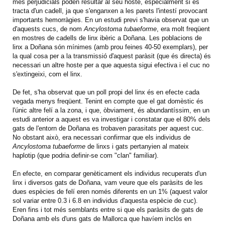
més perjudicials poden resultar al seu hoste, especialment si es
tracta d'un cadell, ja que s'enganxen a les parets l'intestí provocant
importants hemorràgies. En un estudi previ s'havia observat que un
d'aquests cucs, de nom
Ancylostoma tubaeforme
, era molt freqüent
en mostres de cadells de linx ibèric a Doñana. Les poblacions de
linx a Doñana són mínimes (amb prou feines 40-50 exemplars), per
la qual cosa per a la transmissió d'aquest paràsit (que és directa) és
necessari un altre hoste per a que aquesta sigui efectiva i el cuc no
s'extingeixi, com el linx.
De fet, s'ha observat que un poll propi del linx és en efecte cada
vegada menys freqüent. Tenint en compte que el gat domèstic és
l'únic altre felí a la zona, i que, òbviament, és abundantíssim, en un
estudi anterior a aquest es va investigar i constatar que el 80% dels
gats de l'entorn de Doñana es trobaven parasitats per aquest cuc.
No obstant això, era necessari confirmar que els individus de
Ancylostoma tubaeforme
de linxs i gats pertanyien al mateix
haplotip (que podria definir-se com "clan" familiar).
En efecte, en comparar genèticament els individus recuperats d'un
linx i diversos gats de Doñana, vam veure que els paràsits de les
dues espècies de felí eren només diferents en un 1% (aquest valor
sol variar entre 0.3 i 6.8 en individus d'aquesta espècie de cuc).
Eren fins i tot més semblants entre si que els paràsits de gats de
Doñana amb els d'uns gats de Mallorca que havíem inclòs en