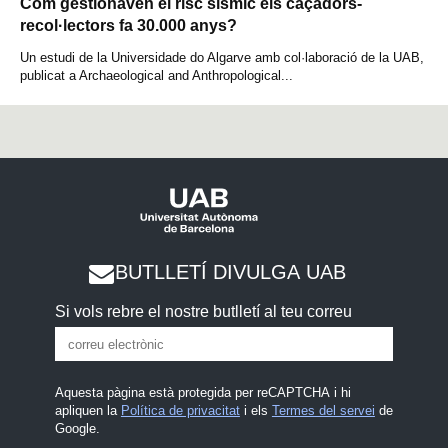
Com gestionaven el risc sísmic els caçadors-
recol·lectors fa 30.000 anys?
Un estudi de la Universidade do Algarve amb col·laboració de la UAB,
publicat a Archaeological and Anthropological...
BUTLLETÍ DIVULGA UAB
Si vols rebre el nostre butlletí al teu correu
Aquesta pàgina està protegida per reCAPTCHA i hi
apliquen la
Política de privacitat
i els
Termes del servei
de
Google.