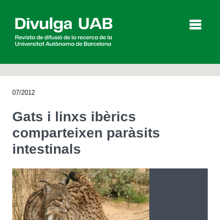
p
a
l
07/2012
Articles
Entrevistes
Vídeos
Gats i linxs ibèrics
comparteixen paràsits
intestinals
Agenda
English
Español
CERCAR