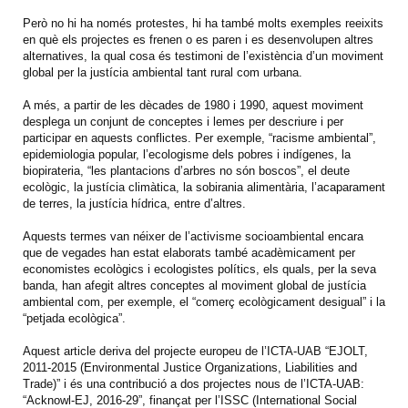
Però no hi ha només protestes, hi ha també molts exemples reeixits
en què els projectes es frenen o es paren i es desenvolupen altres
alternatives, la qual cosa és testimoni de l’existència d’un moviment
global per la justícia ambiental tant rural com urbana.
A més, a partir de les dècades de 1980 i 1990, aquest moviment
desplega un conjunt de conceptes i lemes per descriure i per
participar en aquests conflictes. Per exemple, “racisme ambiental”,
epidemiologia popular, l’ecologisme dels pobres i indígenes, la
biopirateria, “les plantacions d’arbres no són boscos”, el deute
ecològic, la justícia climàtica, la sobirania alimentària, l’acaparament
de terres, la justícia hídrica, entre d’altres.
Aquests termes van néixer de l’activisme socioambiental encara
que de vegades han estat elaborats també acadèmicament per
economistes ecològics i ecologistes polítics, els quals, per la seva
banda, han afegit altres conceptes al moviment global de justícia
ambiental com, per exemple, el “comerç ecològicament desigual” i la
“petjada ecològica”.
Aquest article deriva del projecte europeu de l’ICTA-UAB “EJOLT,
2011-2015 (Environmental Justice Organizations, Liabilities and
Trade)” i és una contribució a dos projectes nous de l’ICTA-UAB:
“Acknowl-EJ, 2016-29”, finançat per l’ISSC (International Social