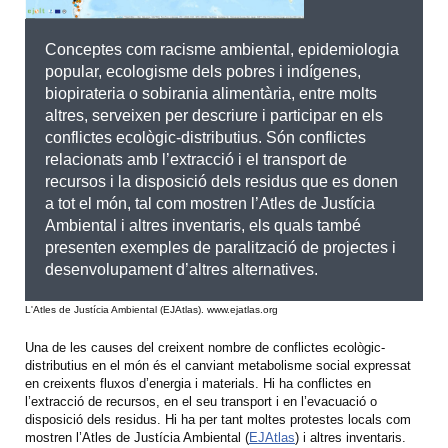
Conceptes com racisme ambiental, epidemiologia
popular, ecologisme dels pobres i indígenes,
biopirateria o sobirania alimentària, entre molts
altres, serveixen per descriure i participar en els
conflictes ecològic-distributius. Són conflictes
relacionats amb l’extracció i el transport de
recursos i la disposició dels residus que es donen
a tot el món, tal com mostren l’Atles de Justícia
Ambiental i altres inventaris, els quals també
presenten exemples de paralització de projectes i
desenvolupament d’altres alternatives.
L'Atles de Justícia Ambiental (EJAtlas). www.ejatlas.org
Una de les causes del creixent nombre de conflictes ecològic-
distributius en el món és el canviant metabolisme social expressat
en creixents fluxos d’energia i materials. Hi ha conflictes en
l’extracció de recursos, en el seu transport i en l’evacuació o
disposició dels residus. Hi ha per tant moltes protestes locals com
mostren l’Atles de Justícia Ambiental (
EJAtlas
) i altres inventaris.