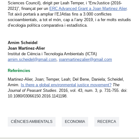
Sciences Council), dirigit per Leah Temper, i “EnvJustice (2016-
2021)”, finançat per un
ERC Advanced Grant a Joan Martinez Alier
.
Tot això portarà a ampliar l’EJAtlas fins a 3.000 conflictes
socioambientals, a tot el món, cap a l’any 2019, i a fer molts estudis
d’ecologia política comparativa i estadística.
Arnim Scheidel
Joan Martinez-Alier
Institut de Ciència i Tecnologia Ambientals (ICTA)
arnim.scheidel@gmail.com
,
joanmartinezalier@gmail.com
Referències
Martinez-Alier, Joan; Temper, Leah; Del Bene, Daniela; Scheidel,
Arnim.
Is there a global environmental justice movement?
The
Journal of Peasant Studies
. 2016, vol. 43, num. 3, p. 731-755. doi:
10.1080/03066150.2016.1141198.
CIÈNCIES AMBIENTALS
ECONOMIA
RECERCA