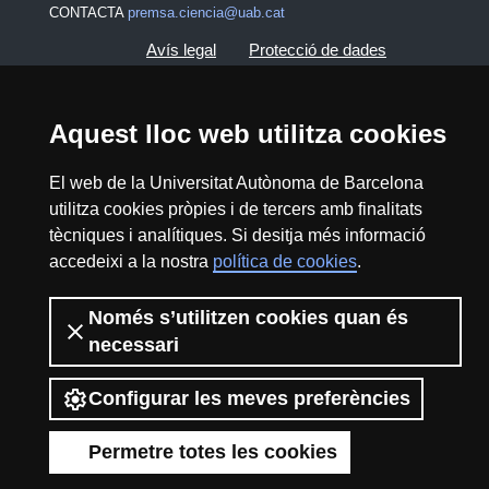
CONTACTA
premsa.ciencia@uab.cat
Avís legal
Protecció de dades
Sobre el web
Accessibilitat web
Aquest lloc web utilitza cookies
Mapa del web UAB
El web de la Universitat Autònoma de Barcelona
utilitza cookies pròpies i de tercers amb finalitats
2026 Divulga UAB - Creative Commons
tècniques i analítiques. Si desitja més informació
Reconeixement - No Comercial (CC BY NC) -
accedeixi a la nostra
política de cookies
.
ISSN: 2014-6388
View low-bandwidth version
Només s’utilitzen cookies quan és
necessari
Configurar les meves preferències
Permetre totes les cookies