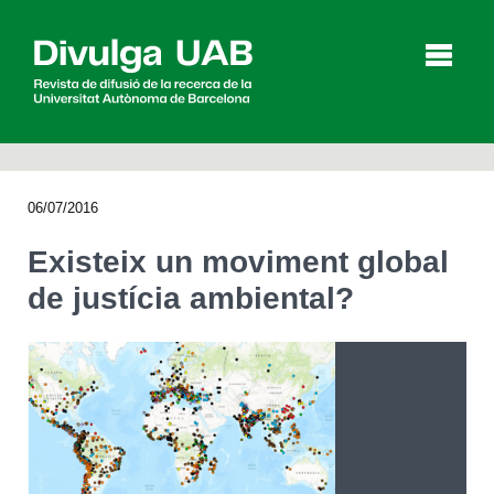
p
a
l
06/07/2016
Articles
Entrevistes
Vídeos
Existeix un moviment global
de justícia ambiental?
Agenda
English
Español
CERCAR