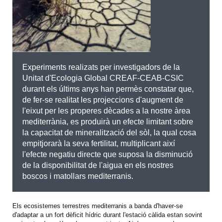
Experiments realizats per investigadors de la
Unitat d'Ecologia Global CREAF-CEAB-CSIC
durant els últims anys han permès constatar que,
de fer-se realitat les projeccions d'augment de
l'eixut per les properes dècades a la nostre àrea
mediterrània, es produirà un efecte limitant sobre
la capacitat de mineralització del sòl, la qual cosa
empitjorarà la seva fertilitat, multiplicant així
l'efecte negatiu directe que suposa la disminució
de la disponibilitat de l'aigua en els nostres
boscos i matollars mediterranis.
Els ecosistemes terrestres mediterranis a banda d'haver-se
d'adaptar a un fort dèficit hídric durant l'estació càlida estan sovint