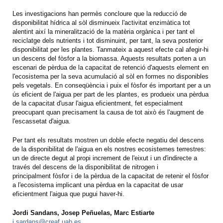
Les investigacions han permès concloure que la reducció de
disponibilitat hídrica al sòl disminueix l'activitat enzimàtica tot
alentint així la mineralització de la matèria orgànica i per tant el
reciclatge dels nutrients i tot disminuint, per tant, la seva posterior
disponibilitat per les plantes. Tanmateix a aquest efecte cal afegir-hi
un descens del fòsfor a la biomassa. Aquests resultats porten a un
escenari de pèrdua de la capacitat de retenció d'aquests element en
l'ecosistema per la seva acumulació al sòl en formes no disponibles
pels vegetals. En conseqüència i puix el fòsfor és important per a un
ús eficient de l'aigua per part de les plantes, es produeix una pèrdua
de la capacitat d'usar l'aigua eficientment, fet especialment
preocupant quan precisament la causa de tot això és l'augment de
l'escassetat d'aigua.
Per tant els resultats mostren un doble efecte negatiu del descens
de la disponibilitat de l'aigua en els nostres ecosistemes terrestres:
un de directe degut al propi increment de l'eixut i un d'indirecte a
través del descens de la disponibilitat de nitrogen i
principalment fòsfor i de la pèrdua de la capacitat de retenir el fòsfor
a l'ecosistema implicant una pèrdua en la capacitat de usar
eficientment l'aigua que pugui haver-hi.
Jordi Sandans, Josep Peñuelas, Marc Estiarte
j.sardans@creaf.uab.es