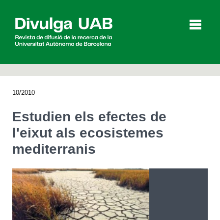
p
a
l
10/2010
Articles
Entrevistes
Vídeos
Estudien els efectes de
l'eixut als ecosistemes
mediterranis
Agenda
English
Español
CERCAR