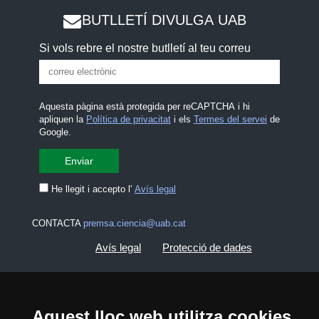
BUTLLETÍ DIVULGA UAB
Si vols rebre el nostre butlletí al teu correu
Aquesta pàgina està protegida per reCAPTCHA i hi
apliquen la
Política de privacitat
i els
Termes del servei
de
Google.
He llegit i accepto l'
Avís legal
CONTACTA
premsa.ciencia@uab.cat
Avís legal
Protecció de dades
Sobre el web
Accessibilitat web
Aquest lloc web utilitza cookies
Mapa del web UAB