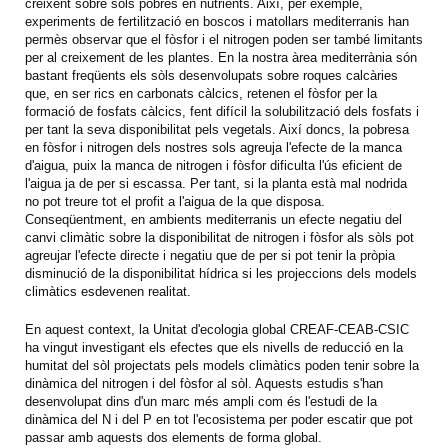
creixent sobre sòls pobres en nutrients. Així, per exemple,
experiments de fertilització en boscos i matollars mediterranis han
permès observar que el fòsfor i el nitrogen poden ser també limitants
per al creixement de les plantes. En la nostra àrea mediterrània són
bastant freqüents els sòls desenvolupats sobre roques calcàries
que, en ser rics en carbonats càlcics, retenen el fòsfor per la
formació de fosfats càlcics, fent difícil la solubilització dels fosfats i
per tant la seva disponibilitat pels vegetals. Així doncs, la pobresa
en fòsfor i nitrogen dels nostres sols agreuja l'efecte de la manca
d'aigua, puix la manca de nitrogen i fòsfor dificulta l'ús eficient de
l'aigua ja de per si escassa. Per tant, si la planta està mal nodrida
no pot treure tot el profit a l'aigua de la que disposa.
Conseqüentment, en ambients mediterranis un efecte negatiu del
canvi climàtic sobre la disponibilitat de nitrogen i fòsfor als sòls pot
agreujar l'efecte directe i negatiu que de per si pot tenir la pròpia
disminució de la disponibilitat hídrica si les projeccions dels models
climàtics esdevenen realitat.
En aquest context, la Unitat d'ecologia global CREAF-CEAB-CSIC
ha vingut investigant els efectes que els nivells de reducció en la
humitat del sòl projectats pels models climàtics poden tenir sobre la
dinàmica del nitrogen i del fòsfor al sòl. Aquests estudis s'han
desenvolupat dins d'un marc més ampli com és l'estudi de la
dinàmica del N i del P en tot l'ecosistema per poder escatir que pot
passar amb aquests dos elements de forma global.