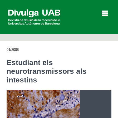
p
a
l
01/2008
Articles
Entrevistes
Vídeos
Estudiant els
neurotransmissors als
intestins
Agenda
English
Español
CERCAR