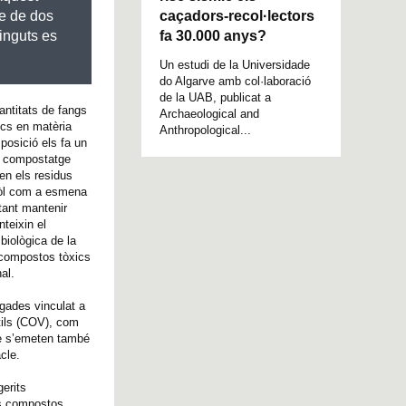
caçadors-recol·lectors
ge de dos
fa 30.000 anys?
tinguts es
Un estudi de la Universidade
do Algarve amb col·laboració
de la UAB, publicat a
antitats de fangs
Archaeological and
ics en matèria
Anthropological...
posició els fa un
de compostatge
en els residus
 sòl com a esmena
tant mantenir
teixin el
biològica de la
 compostos tòxics
al.
egades vinculat a
tils (COV), com
ge s’emeten també
cle.
erits
ls compostos