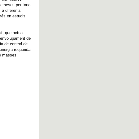
V emesos per tona
 a diferents
 més en estudis
at, que actua
esenvolupament de
ia de control del
energia requerida
de masses.