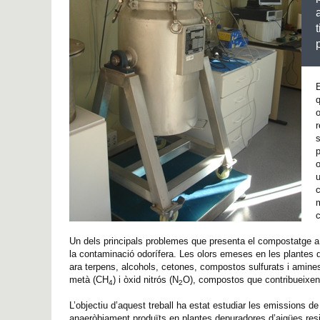
E
o
r
s
p
u
c
m
c
Un dels principals problemes que presenta el compostatge a e
la contaminació odorífera. Les olors emeses en les plantes
ara terpens, alcohols, cetones, compostos sulfurats i amin
metà (CH
) i òxid nitrós (N
O), compostos que contribueixen 
4
2
L’objectiu d’aquest treball ha estat estudiar les emissions 
anaeròbiament produïts en plantes depuradores d’aigües res