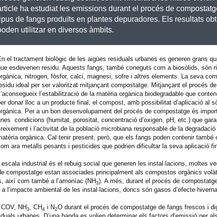
article ha estudiat les emissions durant el procés de compostat
tipus de fangs produïts en plantes depuradores. Els resultats ob
poden utilitzar en diversos àmbits.
n el tractament biològic de les aigües residuals urbanes es generen grans qu
que esdevenen residu. Aquests fangs, també coneguts com a biosòlids, són r
rgànica, nitrogen, fòsfor, calci, magnesi, sofre i altres elements. La seva com
esidu ideal per ser valoritzat mitjançant compostatge. Mitjançant el procés 
’aconsegueix l’estabilització de la matèria orgànica biodegradable que conten
er donar lloc a un producte final, el compost, amb possibilitat d’aplicació al
orgànica. Per a un bon desenvolupament del procés de compostatge és impor
nes condicions (humitat, porositat, concentració d’oxigen, pH, etc.) que garan
reixement i l’activitat de la població microbiana responsable de la degradació 
atèria orgànica. Cal tenir present, però, que els fangs poden contenir també
om ara metalls pesants i pesticides que podrien dificultar la seva aplicació fin
scala industrial és el rebuig social que generen les instal·lacions, moltes v
 de compostatge estan associades principalment als compostos orgànics volà
es, així com també a l’amoníac (NH
). A més, durant el procés de compostat
3
a l’impacte ambiental de les instal·lacions, doncs són gasos d’efecte hiverna
de COV, NH
, CH
i N
O durant el procés de compostatge de fangs frescos i dig
3
4
2
iduals urbanes. D’una banda es volien determinar els factors d’emissió per a