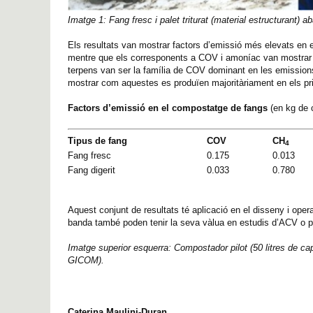
Imatge 1: Fang fresc i palet triturat (material estructurant) a
Els resultats van mostrar factors d’emissió més elevats en el
mentre que els corresponents a COV i amoníac van mostrar re
terpens van ser la família de COV dominant en les emissions
mostrar com aquestes es produïen majoritàriament en els pr
Factors d’emissió en el compostatge de fangs
(en kg de
Tipus de fang
COV
CH
4
Fang fresc
0.175
0.013
Fang digerit
0.033
0.780
Aquest conjunt de resultats té aplicació en el disseny i op
banda també poden tenir la seva vàlua en estudis d’ACV o pe
Imatge superior esquerra: Compostador pilot (50 litres de cap
GICOM).
Caterina Maulini-Duran