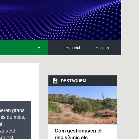
Español
English
DESTAQUEM
s
neren grans
nts químics,
nt
Com gestionaven el
 aquest
risc sísmic els
 Aquest