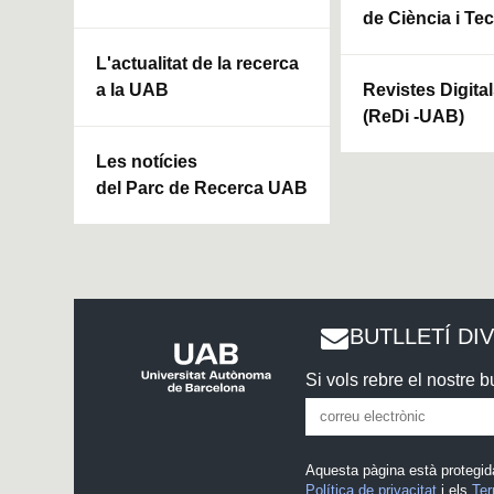
de Ciència i Te
L'actualitat de la recerca
a la UAB
Revistes Digita
(ReDi -UAB)
Les notícies
del Parc de Recerca UAB
BUTLLETÍ DI
Si vols rebre el nostre bu
Aquesta pàgina està protegid
Política de privacitat
i els
Ter