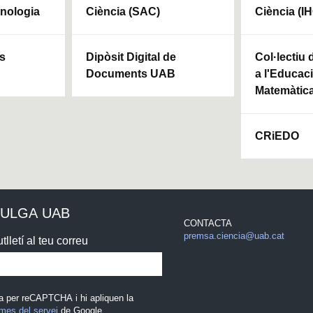
cnologia
Ciència (SAC)
Ciència (I
ls
Dipòsit Digital de
Col·lectiu
Documents UAB
a l'Educaci
Matemàtic
CRiEDO
VULGA UAB
CONTACTA
premsa.ciencia@uab.cat
tlletí al teu correu
a per reCAPTCHA i hi apliquen la
mes del servei
de Google.