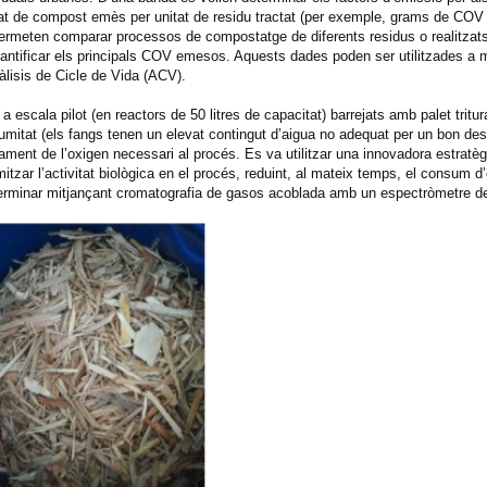
itat de compost emès per unitat de residu tractat (per exemple, grams de CO
 permeten comparar processos de compostatge de diferents residus o realitzats
quantificar els principals COV emesos. Aquests dades poden ser utilitzades a
àlisis de Cicle de Vida (ACV).
escala pilot (en reactors de 50 litres de capacitat) barrejats amb palet tritur
 humitat (els fangs tenen un elevat contingut d’aigua no adequat per un bon d
strament de l’oxigen necessari al procés. Es va utilitzar una innovadora estratèg
ar l’activitat biològica en el procés, reduint, al mateix temps, el consum d’
terminar mitjançant cromatografia de gasos acoblada amb un espectròmetre 