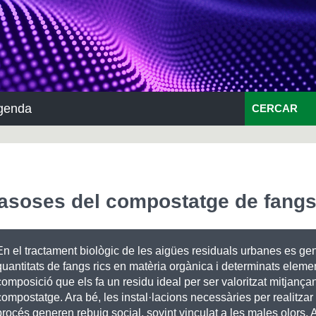
genda
CERCAR
gasoses del compostatge de fang
En el tractament biològic de les aigües residuals urbanes es ge
quantitats de fangs rics en matèria orgànica i determinats eleme
composició que els fa un residu ideal per ser valoritzat mitjança
compostatge. Ara bé, les instal·lacions necessàries per realitzar
procés generen rebuig social, sovint vinculat a les males olors.