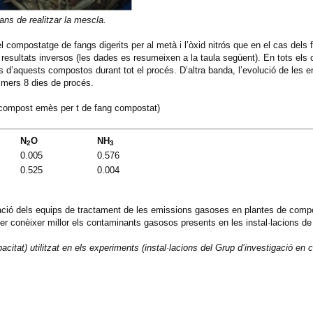
bans de realitzar la mescla.
 compostatge de fangs digerits per al metà i l’òxid nitrós que en el cas dels 
sultats inversos (les dades es resumeixen a la taula següent). En tots els 
 d’aquests compostos durant tot el procés. D’altra banda, l’evolució de les 
imers 8 dies de procés.
 compost emès per t de fang compostat)
N
O
NH
2
3
0.005
0.576
0.525
0.004
eració dels equips de tractament de les emissions gasoses en plantes de compo
r conèixer millor els contaminants gasosos presents en les instal·lacions de
acitat) utilitzat en els experiments (instal·lacions del Grup d’investigació en