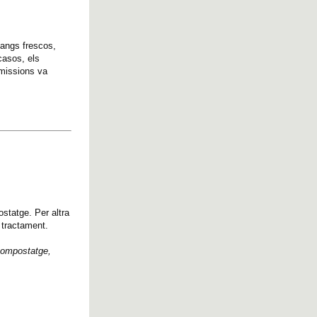
fangs frescos,
casos, els
emissions va
statge. Per altra
 tractament.
 compostatge,