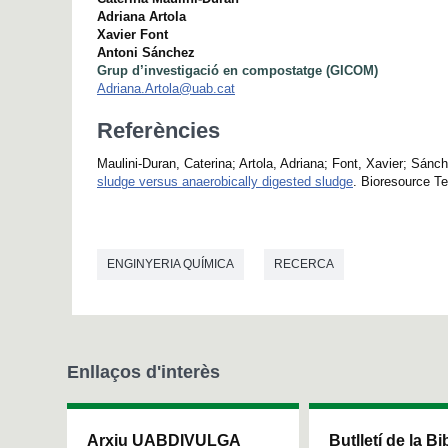
Adriana Artola
Xavier Font
Antoni Sánchez
Grup d’investigació en compostatge (GICOM)
Adriana.Artola@uab.cat
Referències
Maulini-Duran, Caterina; Artola, Adriana; Font, Xavier; Sánc
sludge versus anaerobically digested sludge
. Bioresource Te
ENGINYERIA QUÍMICA
RECERCA
Enllaços d'interès
Arxiu UABDIVULGA
Butlletí de la Bi