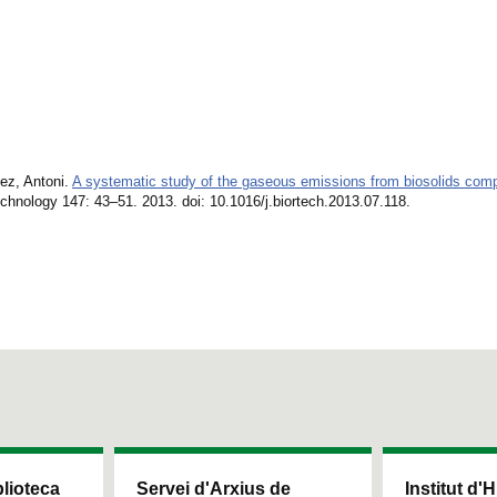
hez, Antoni.
A systematic study of the gaseous emissions from biosolids com
chnology 147: 43–51. 2013. doi: 10.1016/j.biortech.2013.07.118.
blioteca
Servei d'Arxius de
Institut d'H