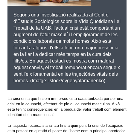
Segons una investigació realitzada al Centre
d’Estudis Sociològics sobre la Vida Quotidiana i el
Treball de la UAB, l'actual crisi està comportant un
augment de l'atur masculí i l'empitjorament de les
condicions laborals de molts homes. Això està
forçant a alguns d'ells a tenir una major presencia
en la llar i a dedicar més temps en la cura dels
fills/es. En aquest estudi es mostra com malgrat
aquest canvis, el treball remunerat encara segueix
sent l'eix fonamental en les trajectòries vitals dels
homes. (Imatge: istock/evgenyatamanenko)
La crisi en la que hi som immersos esta caracteritzada per ser una
crisi en la ocupació, afectant de ple a l’ocupació masculina. Això
esta tenint conseqüències en la pèrdua del valor treball com element
identitari de la masculinitat.
En aquesta recerca s’analitza fins a quin punt la crisi de l’ocupació
esta posant en qüestió el paper de l’home com a principal aportador