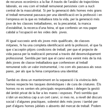
de recursos econòmics a la llar. A través de l’anàlisi de trajectòries
laborals, es veu com el treball remunerat persisteix com a nucli
central de la masculinitat. Si per la generació dels homes més grans
el treball remunerat passava per una identificació en la professió i en
l’empresa en la que es treballava tota la vida, per la generació més
jove de les classes treballadores, es la precarietat, la manca
d’estabilitat, la recerca d’una feina, el que confereix un nou paper
cabdal a l’ocupació en les vides dels joves.
Al igual succeeix amb els joves més qualificats, de classes
mitjanes, hi ha una completa identificació amb la professió, el que fa
que s’acceptin pitjors condicions de treball, per que el projecte de
vida passa per la realització personal a través del desenvolupament
professional. Sembla per tant que el canvi esta venint més de la mà
dels joves de classe treballadora que confereixen al treball
remunerat sols un valor instrumental, i no com els passava als seus
pares, per als que la feina comportava una identitat.
També es dona un manteniment en la separació i la vivència dels
homes respecte les tasques domèstiques i de cura de criatures. Els
homes no es senten els principals responsables i delegen la gestió
del àmbit privat de la llar a les mares i esposes. Però sembla que
s’obri un escletxa cap a un cert canvi, si mes no, a nivell del discurs
social i d’algunes practiques, sobretot dels més joves i també per
part d’alguns homes jubilats o absents del mercat de treball. Podem