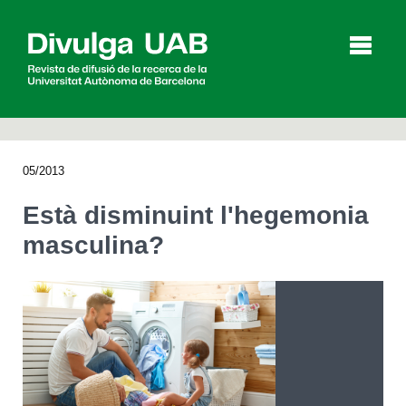
p
a
l
05/2013
Articles
Entrevistes
Vídeos
Està disminuint l'hegemonia
masculina?
Agenda
English
Español
CERCAR