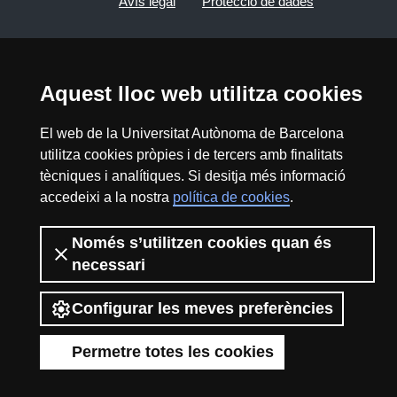
Avís legal
Protecció de dades
Sobre el web
Accessibilitat web
Aquest lloc web utilitza cookies
Mapa del web UAB
El web de la Universitat Autònoma de Barcelona
2026 Divulga UAB - Creative Commons
utilitza cookies pròpies i de tercers amb finalitats
Reconeixement - No Comercial (CC BY NC) -
tècniques i analítiques. Si desitja més informació
ISSN: 2014-6388
accedeixi a la nostra
política de cookies
.
View low-bandwidth version
Només s’utilitzen cookies quan és
necessari
Configurar les meves preferències
Permetre totes les cookies