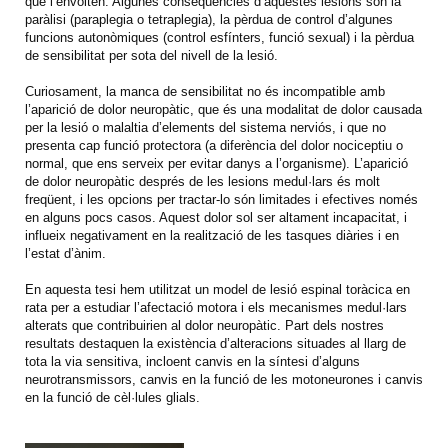
que l’envolten. Algunes conseqüències d’aquestes lesions són la
paràlisi (paraplegia o tetraplegia), la pèrdua de control d’algunes
funcions autonòmiques (control esfínters, funció sexual) i la pèrdua
de sensibilitat per sota del nivell de la lesió.
Curiosament, la manca de sensibilitat no és incompatible amb
l’aparició de dolor neuropàtic, que és una modalitat de dolor causada
per la lesió o malaltia d’elements del sistema nerviós, i que no
presenta cap funció protectora (a diferència del dolor nociceptiu o
normal, que ens serveix per evitar danys a l’organisme). L’aparició
de dolor neuropàtic després de les lesions medul·lars és molt
freqüent, i les opcions per tractar-lo són limitades i efectives només
en alguns pocs casos. Aquest dolor sol ser altament incapacitat, i
influeix negativament en la realització de les tasques diàries i en
l’estat d’ànim.
En aquesta tesi hem utilitzat un model de lesió espinal toràcica en
rata per a estudiar l’afectació motora i els mecanismes medul·lars
alterats que contribuirien al dolor neuropàtic. Part dels nostres
resultats destaquen la existència d’alteracions situades al llarg de
tota la via sensitiva, incloent canvis en la síntesi d’alguns
neurotransmissors, canvis en la funció de les motoneurones i canvis
en la funció de cèl·lules glials.