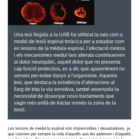
Una tesi llegida a la UAB ha utilitzat la rata com a
model de lesió espinal toràcica per a estudiar com
en lesions de la mèdula espinal, l’afectació motora
i els mecanismes medul·lars alterats contribueixen
al dolor neuropàtic, aquell dolor que no presenta
cap funció protectora, es a dir, que aparentment no
serveix per evitar danys a l'organisme. Aquesta
tesi, que destaca la existència d’alteracions al
llarg de tota la via sensitiva, també assenyala la
necessitat de dissenyar nous tractaments que
vagin més enllà de tractar només la zona de la
lesió.
Les lesions de medul·la espinal són imprevisibles i devastadores, ja
que canvien per sempre la vida d’aquells que les pateixen i d’aquells