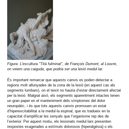
Figura: L'escultura "Tità fulminat", de François Dumont, al Louvre,
on veiem una caiguda, que podria ser una lesió medul·lar.
És important remarcar que aquests canvis es poden detectar a
regions molt allunyades de la zona de la lesió (en aquest cas als
segments lumbars), on el teixit no hauria d’estar directament afectat
per la lesió. Malgrat això, els segments aparentment intactes tenen
un gran paper en el manteniment dels símptomes del dolor
neuropàtic, i és que tots aquests canvis promouen un estat
d’hiperexcitabilitat a la medul·la espinal, que es tradueix en la
capacitat d’amplificar les senyals que l’organisme rep des de
l’exterior. Per aquest motiu, els lesionats medul·lars presenten
respostes exagerades a estímuls dolorosos (hiperalgèsia) o els