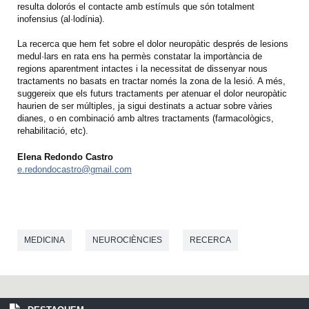
resulta dolorós el contacte amb estímuls que són totalment
inofensius (al·lodínia).
La recerca que hem fet sobre el dolor neuropàtic després de lesions
medul·lars en rata ens ha permès constatar la importància de
regions aparentment intactes i la necessitat de dissenyar nous
tractaments no basats en tractar només la zona de la lesió. A més,
suggereix que els futurs tractaments per atenuar el dolor neuropàtic
haurien de ser múltiples, ja sigui destinats a actuar sobre vàries
dianes, o en combinació amb altres tractaments (farmacològics,
rehabilitació, etc).
Elena Redondo Castro
e.redondocastro@gmail.com
MEDICINA
NEUROCIÈNCIES
RECERCA