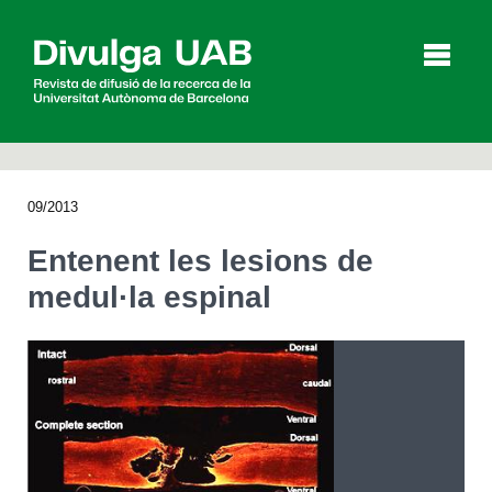
p
a
l
09/2013
Articles
Entrevistes
Vídeos
Entenent les lesions de
medul·la espinal
Agenda
English
Español
CERCAR