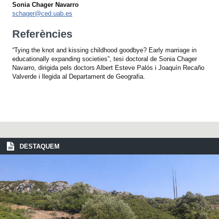
Sonia Chager Navarro
schager@ced.uab.es
Referències
“Tying the knot and kissing childhood goodbye? Early marriage in
educationally expanding societies”, tesi doctoral de Sonia Chager
Navarro, dirigida pels doctors Albert Esteve Palós i Joaquín Recaño
Valverde i llegida al Departament de Geografia.
DESTAQUEM