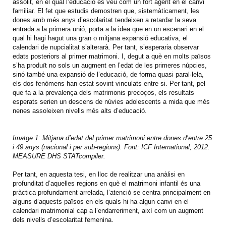
assolit, en el qual l’educació es veu com un fort agent en el canvi
familiar. El fet que estudis demostren que, sistemàticament, les
dones amb més anys d’escolaritat tendeixen a retardar la seva
entrada a la primera unió, porta a la idea que en un escenari en el
qual hi hagi hagut una gran o mitjana expansió educativa, el
calendari de nupcialitat s’alterarà. Per tant, s’esperaria observar
edats posteriors al primer matrimoni. I, degut a què en molts països
s’ha produït no sols un augment en l’edat de les primeres núpcies,
sinó també una expansió de l’educació, de forma quasi paral·lela,
els dos fenòmens han estat sovint vinculats entre si. Per tant, pel
que fa a la prevalença dels matrimonis precoços, els resultats
esperats serien un descens de núvies adolescents a mida que més
nenes assoleixen nivells més alts d’educació.
Imatge 1: Mitjana d’edat del primer matrimoni entre dones d’entre 25
i 49 anys (nacional i per sub-regions). Font: ICF International, 2012.
MEASURE DHS STATcompiler.
Per tant, en aquesta tesi, en lloc de realitzar una anàlisi en
profunditat d’aquelles regions en què el matrimoni infantil és una
pràctica profundament arrelada, l’atenció se centra principalment en
alguns d’aquests països en els quals hi ha algun canvi en el
calendari matrimonial cap a l’endarreriment, així com un augment
dels nivells d’escolaritat femenina.