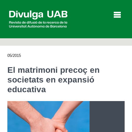
p
a
l
05/2015
Articles
Entrevistes
Vídeos
El matrimoni precoç en
societats en expansió
educativa
Agenda
English
Español
CERCAR