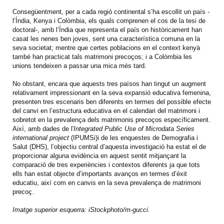
Consegüentment, per a cada regió continental s’ha escollit un país -
l’Índia, Kenya i Colòmbia, els quals comprenen el cos de la tesi de
doctoral-, amb l’Índia que representa el país on històricament han
casat les nenes ben joves, sent una característica comuna en la
seva societat; mentre que certes poblacions en el context kenyà
també han practicat tals matrimoni precoços; i a Colòmbia les
unions tendeixen a passar una mica més tard.
No obstant, encara que aquests tres països han tingut un augment
relativament impressionant en la seva expansió educativa femenina,
presenten tres escenaris ben diferents en termes del possible efecte
del canvi en l’estructura educativa en el calendari del matrimoni i
sobretot en la prevalença dels matrimonis precoços específicament.
Així, amb dades de l'
Integrated Public Use of Microdata Series
international project
(IPUMSi)i de les enquestes de Demografia i
Salut (DHS), l’objectiu central d’aquesta investigació ha estat el de
proporcionar alguna evidència en aquest sentit mitjançant la
comparació de tres experiències i contextos diferents ja que tots
ells han estat objecte d’importants avanços en termes d’èxit
educatiu, així com en canvis en la seva prevalença de matrimoni
precoç.
Imatge superior esquerra: iStockphoto/
m-gucci
.