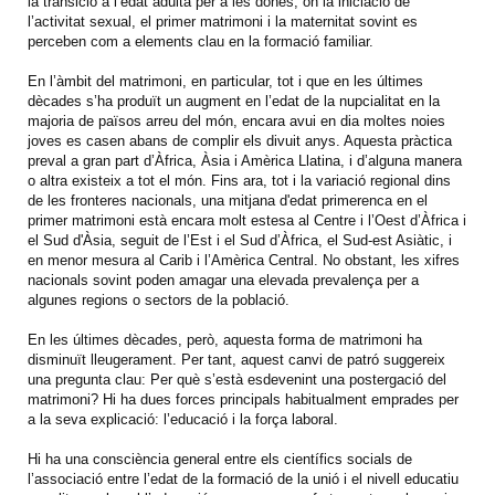
la transició a l’edat adulta per a les dones, on la iniciació de
l’activitat sexual, el primer matrimoni i la maternitat sovint es
perceben com a elements clau en la formació familiar.
En l’àmbit del matrimoni, en particular, tot i que en les últimes
dècades s’ha produït un augment en l’edat de la nupcialitat en la
majoria de països arreu del món, encara avui en dia moltes noies
joves es casen abans de complir els divuit anys. Aquesta pràctica
preval a gran part d’Àfrica, Àsia i Amèrica Llatina, i d’alguna manera
o altra existeix a tot el món. Fins ara, tot i la variació regional dins
de les fronteres nacionals, una mitjana d'edat primerenca en el
primer matrimoni està encara molt estesa al Centre i l’Oest d’Àfrica i
el Sud d'Àsia, seguit de l’Est i el Sud d’Àfrica, el Sud-est Asiàtic, i
en menor mesura al Carib i l’Amèrica Central. No obstant, les xifres
nacionals sovint poden amagar una elevada prevalença per a
algunes regions o sectors de la població.
En les últimes dècades, però, aquesta forma de matrimoni ha
disminuït lleugerament. Per tant, aquest canvi de patró suggereix
una pregunta clau: Per què s’està esdevenint una postergació del
matrimoni? Hi ha dues forces principals habitualment emprades per
a la seva explicació: l’educació i la força laboral.
Hi ha una consciència general entre els científics socials de
l’associació entre l’edat de la formació de la unió i el nivell educatiu