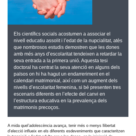
Els científics socials acostumen a associar el
nivell educatiu assolit i l’edat de la nupcialitat, atès
que nombrosos estudis demostren que les dones
amb més anys d’escolaritat tendeixen a retardar la
seva entrada a la primera unió. Aquesta tesi
doctoral ha centrat la seva atenció en alguns dels
països on hi ha hagut un endarreriment en el
calendari matrimonial, així com un augment dels
nivells d’escolaritat femenina, si bé presenten tres
escenaris diferents en l’efecte del canvi en
l’estructura educativa en la prevalença dels
matrimonis precoços.
A mida quel’adolescència avança, tenir més o menys llibertat
d’elecció influeix en els diferents esdeveniments que caracteritzen