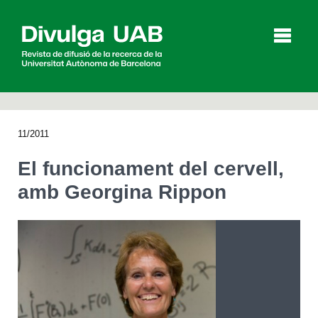
p
a
l
11/2011
Articles
Entrevistes
Vídeos
El funcionament del cervell,
amb Georgina Rippon
Agenda
English
Español
CERCAR