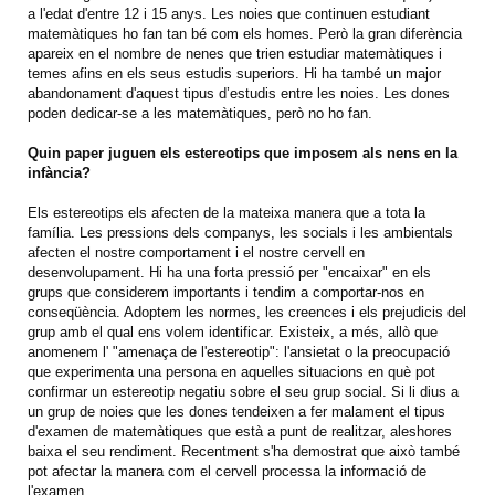
a l'edat d'entre 12 i 15 anys. Les noies que continuen estudiant
matemàtiques ho fan tan bé com els homes. Però la gran diferència
apareix en el nombre de nenes que trien estudiar matemàtiques i
temes afins en els seus estudis superiors. Hi ha també un major
abandonament d'aquest tipus d’estudis entre les noies. Les dones
poden dedicar-se a les matemàtiques, però no ho fan.
Quin paper juguen els estereotips que imposem als nens en la
infància?
Els estereotips els afecten de la mateixa manera que a tota la
família. Les pressions dels companys, les socials i les ambientals
afecten el nostre comportament i el nostre cervell en
desenvolupament. Hi ha una forta pressió per "encaixar" en els
grups que considerem importants i tendim a comportar-nos en
conseqüència. Adoptem les normes, les creences i els prejudicis del
grup amb el qual ens volem identificar. Existeix, a més, allò que
anomenem l' "amenaça de l'estereotip": l'ansietat o la preocupació
que experimenta una persona en aquelles situacions en què pot
confirmar un estereotip negatiu sobre el seu grup social. Si li dius a
un grup de noies que les dones tendeixen a fer malament el tipus
d'examen de matemàtiques que està a punt de realitzar, aleshores
baixa el seu rendiment. Recentment s'ha demostrat que això també
pot afectar la manera com el cervell processa la informació de
l'examen.