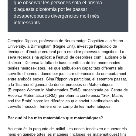
que observar les persones sota el prisma
d'aquesta dicotomia pot fer passar
desapercebudes divergències molt més
interessants.
Georgina Rippon, professora de Neuroimatge Cognitiva a la Aston
University, a Birmingham (Regne Unit), investiga l’aplicació de
tècniques d’imatge cerebral per a estudiar processos cognitius. La
seva recerca s’ha aplicat a l’estudi de desordres com l’autisme o la
dislèxia. Defensa la falta de base científica de les anomenades
teories neurosexistes, les que atribueixen capacitats diferents als
cervells d’homes i dones per justificar diferències de comportament
entre ambdós sexes. Gina Rippon va participar, el setembre passat,
a la 15a reunió general de dones europees en Matemàtiques
(European Women in Mathematics EWM), organitzada pel Centre de
Recerca Matemàtica (CRM), per oferir la conferència “Sex, Maths
and the Brain” sobre les diferències que sovint s’atribueixen als
cervells masculí i femení en el camp de les matemàtiques.
Per què hi ha més matemàtics que matemàtiques?
Aquesta és la pregunta del milió! Les nenes tendeixen a superar els
nens en gairebé totes les matèries (incloses les matemàtiques) fins