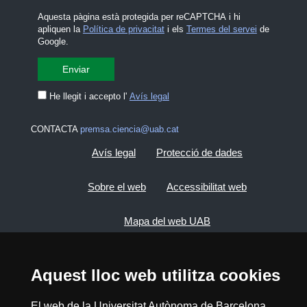
Aquesta pàgina està protegida per reCAPTCHA i hi
apliquen la
Política de privacitat
i els
Termes del servei
de
Google.
He llegit i accepto l'
Avís legal
CONTACTA
premsa.ciencia@uab.cat
Avís legal
Protecció de dades
Sobre el web
Accessibilitat web
Mapa del web UAB
2026 Divulga UAB - Creative Commons
Aquest lloc web utilitza cookies
Reconeixement - No Comercial (CC BY NC) -
ISSN: 2014-6388
El web de la Universitat Autònoma de Barcelona