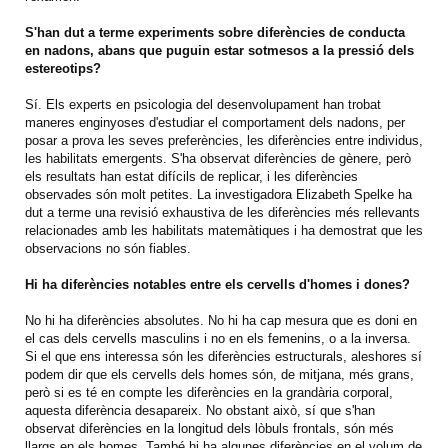
S'han dut a terme experiments sobre diferències de conducta
en nadons, abans que puguin estar sotmesos a la pressió dels
estereotips?
Sí. Els experts en psicologia del desenvolupament han trobat
maneres enginyoses d'estudiar el comportament dels nadons, per
posar a prova les seves preferències, les diferències entre individus,
les habilitats emergents. S'ha observat diferències de gènere, però
els resultats han estat difícils de replicar, i les diferències
observades són molt petites. La investigadora Elizabeth Spelke ha
dut a terme una revisió exhaustiva de les diferències més rellevants
relacionades amb les habilitats matemàtiques i ha demostrat que les
observacions no són fiables.
Hi ha diferències notables entre els cervells d'homes i dones?
No hi ha diferències absolutes. No hi ha cap mesura que es doni en
el cas dels cervells masculins i no en els femenins, o a la inversa.
Si el que ens interessa són les diferències estructurals, aleshores sí
podem dir que els cervells dels homes són, de mitjana, més grans,
però si es té en compte les diferències en la grandària corporal,
aquesta diferència desapareix. No obstant això, sí que s'han
observat diferències en la longitud dels lòbuls frontals, són més
llargs en els homes. També hi ha algunes diferències en el volum de