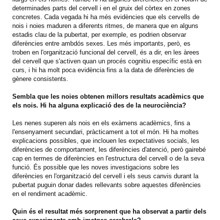
determinades parts del cervell i en el gruix del còrtex en zones
concretes. Cada vegada hi ha més evidències que els cervells de
nois i noies maduren a diferents ritmes, de manera que en alguns
estadis clau de la pubertat, per exemple, es podrien observar
diferències entre ambdós sexes. Les més importants, però, es
troben en l'organització funcional del cervell, és a dir, en les àrees
del cervell que s'activen quan un procés cognitiu específic està en
curs, i hi ha molt poca evidència fins a la data de diferències de
gènere consistents.
Sembla que les noies obtenen millors resultats acadèmics que
els nois. Hi ha alguna explicació des de la neurociència?
Les nenes superen als nois en els exàmens acadèmics, fins a
l'ensenyament secundari, pràcticament a tot el món. Hi ha moltes
explicacions possibles, que inclouen les expectatives socials, les
diferències de comportament, les diferències d'atenció, però gairebé
cap en termes de diferències en l'estructura del cervell o de la seva
funció. És possible que les noves investigacions sobre les
diferències en l'organització del cervell i els seus canvis durant la
pubertat puguin donar dades rellevants sobre aquestes diferències
en el rendiment acadèmic.
Quin és el resultat més sorprenent que ha observat a partir dels