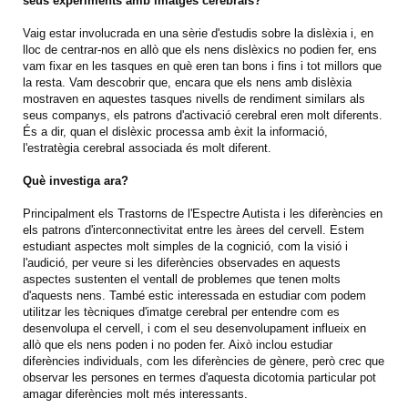
seus experiments amb imatges cerebrals?
Vaig estar involucrada en una sèrie d'estudis sobre la dislèxia i, en
lloc de centrar-nos en allò que els nens dislèxics no podien fer, ens
vam fixar en les tasques en què eren tan bons i fins i tot millors que
la resta. Vam descobrir que, encara que els nens amb dislèxia
mostraven en aquestes tasques nivells de rendiment similars als
seus companys, els patrons d'activació cerebral eren molt diferents.
És a dir, quan el dislèxic processa amb èxit la informació,
l'estratègia cerebral associada és molt diferent.
Què investiga ara?
Principalment els Trastorns de l'Espectre Autista i les diferències en
els patrons d'interconnectivitat entre les àrees del cervell. Estem
estudiant aspectes molt simples de la cognició, com la visió i
l'audició, per veure si les diferències observades en aquests
aspectes sustenten el ventall de problemes que tenen molts
d'aquests nens. També estic interessada en estudiar com podem
utilitzar les tècniques d'imatge cerebral per entendre com es
desenvolupa el cervell, i com el seu desenvolupament influeix en
allò que els nens poden i no poden fer. Això inclou estudiar
diferències individuals, com les diferències de gènere, però crec que
observar les persones en termes d'aquesta dicotomia particular pot
amagar diferències molt més interessants.