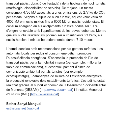
transport públic, duració de l’estada) i de la tipologia de nucli turístic
(morfologia, disponibilitat de serveis). De mitjana, un turista
consumeix 4756 MJ associats a unes emissions de 277 kg de CO
2
per estada. Segons el tipus de nucli turístic, aquest valor varia de
4000 MJ en nuclis mixtos fins a 6000 MJ en nuclis residencials. El
consum energètic en els allotjaments turístics podria ser 100%
d’origen renovable amb l’aprofitament de les seves cobertes. Mentre
que els nuclis residencials podrien ser autosuficients tot l’any, els
nuclis hotelers i mixtos ho serien només durant 7-10 mesos.
L’estudi conclou amb recomanacions per als gestors turístics i les
autoritats locals per reduir el consum energètic i promoure
l’autosuficiència energètica. S’aconsella la promoció de l’ús de
transport públic per a la mobilitat interna (per exemple, millorar la
xarxa de comunicacions), el desenvolupament d’eines de
comunicació ambiental per als turistes (per exemple,
ecoetiquetatge), i campanyes de millora de l’eficiència energètica i
la producció renovable dels establiments turístics. L'estudi ha estat
realitzat gràcies al suport econòmic de l’Observatori Socioambiental
de Menorca (OBSAM) (
http://www.obsam.cat
) i l’Institut Menorquí
d’Estudis (IME) (
http://www.ime.cat
).
Esther Sanyé-Mengual
esther.sanye@uab.cat