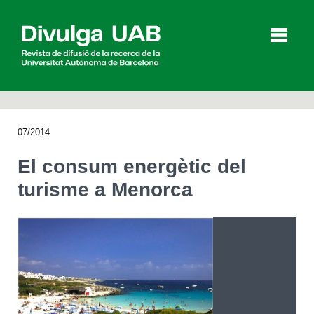
p
a
l
07/2014
Articles
Entrevistes
Vídeos
El consum energètic del
turisme a Menorca
Agenda
English
Español
CERCAR