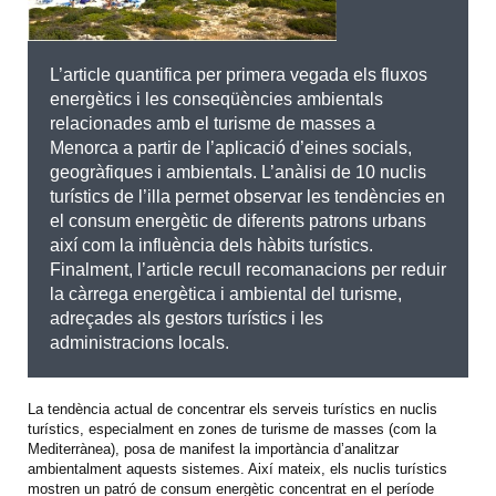
L’article quantifica per primera vegada els fluxos
energètics i les conseqüències ambientals
relacionades amb el turisme de masses a
Menorca a partir de l’aplicació d’eines socials,
geogràfiques i ambientals. L’anàlisi de 10 nuclis
turístics de l’illa permet observar les tendències en
el consum energètic de diferents patrons urbans
així com la influència dels hàbits turístics.
Finalment, l’article recull recomanacions per reduir
la càrrega energètica i ambiental del turisme,
adreçades als gestors turístics i les
administracions locals.
La tendència actual de concentrar els serveis turístics en nuclis
turístics, especialment en zones de turisme de masses (com la
Mediterrànea), posa de manifest la importància d’analitzar
ambientalment aquests sistemes. Així mateix, els nuclis turístics
mostren un patró de consum energètic concentrat en el període