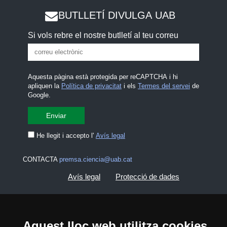
BUTLLETÍ DIVULGA UAB
Si vols rebre el nostre butlletí al teu correu
Aquesta pàgina està protegida per reCAPTCHA i hi
apliquen la
Política de privacitat
i els
Termes del servei
de
Google.
He llegit i accepto l'
Avís legal
CONTACTA
premsa.ciencia@uab.cat
Avís legal
Protecció de dades
Sobre el web
Accessibilitat web
Aquest lloc web utilitza cookies