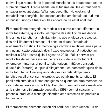
estival i que requereix de la sobredimensió de les infraestructures de
subministrament. D’altra banda, en el turisme en illes el transport té
un paper rellevant donat l’aïllament geogràfic. No obstant, el
metabolisme energètic i les conseqüències ambientals del turisme
en nuclis turístics situats en illes encara no ha estat analitzat.
El metabolisme energètic es modela per a tres etapes diferents: la
mobilitat externa, que inclou el trajecte des del lloc de residència
fins al nucli turístic; la mobilitat interna, que engloba els trajectes
dins de l’illa durant l’estada; i el consum durant l’estada als
allotjaments turístics. La metodologia combina múltiples eines per a
una quantificació detallada dels fluxos energètics. Un qüestionari
realitzat a 754 turistes (juliol i agost de 2010 i 2011) serveix per
recollir les dades necessàries per al càlcul de la mobilitat tant
externa com interna: el perfil turístic (origen, mitjà de transport,
duració de l’estada), el tipus d’allotjament i les característiques de la
mobilitat interna. Una enquesta als gestors dels allotjaments
turístics recull el consum energètic als establiments turístics. El
perfil ambiental dels fluxos energètics es quantifica amb mètodes de
càlcul de les emissions de CO
. Per últim, una cartografia realitzada
2
amb sistemes d’informació geogràfica (SIG) permet calcular la
potencial producció d’energia elèctrica amb sistemes de producció
fotovoltaica.
El metabolisme energètic depèn del perfil del turista (origen, ús de