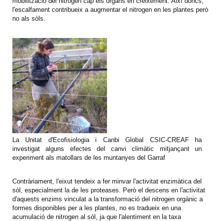
mobilització del nitrogen cap els òrgans en creixement. Així doncs,
l'escalfament contribueix a augmentar el nitrogen en les plantes però
no als sòls.
La Unitat d'Ecofisiologia i Canbi Global CSIC-CREAF ha
investigat alguns efectes del canvi climàtic mitjançant un
experiment als matollars de les muntanyes del Garraf
Contràriament, l'eixut tendeix a fer minvar l'activitat enzimàtica del
sòl, especialment la de les proteases. Però el descens en l'activitat
d'aquests enzims vinculat a la transformació del nitrogen orgànic a
formes disponibles per a les plantes, no es tradueix en una
acumulació de nitrogen al sòl, ja que l'alentiment en la taxa