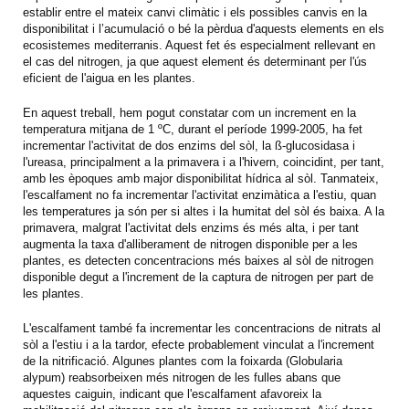
establir entre el mateix canvi climàtic i els possibles canvis en la
disponibilitat i l’acumulació o bé la pèrdua d'aquests elements en els
ecosistemes mediterranis. Aquest fet és especialment rellevant en
el cas del nitrogen, ja que aquest element és determinant per l'ús
eficient de l'aigua en les plantes.
En aquest treball, hem pogut constatar com un increment en la
temperatura mitjana de 1 ºC, durant el període 1999-2005, ha fet
incrementar l'activitat de dos enzims del sòl, la ß-glucosidasa i
l'ureasa, principalment a la primavera i a l'hivern, coincidint, per tant,
amb les èpoques amb major disponibilitat hídrica al sòl. Tanmateix,
l'escalfament no fa incrementar l'activitat enzimàtica a l'estiu, quan
les temperatures ja són per si altes i la humitat del sòl és baixa. A la
primavera, malgrat l'activitat dels enzims és més alta, i per tant
augmenta la taxa d'alliberament de nitrogen disponible per a les
plantes, es detecten concentracions més baixes al sòl de nitrogen
disponible degut a l'increment de la captura de nitrogen per part de
les plantes.
L'escalfament també fa incrementar les concentracions de nitrats al
sòl a l'estiu i a la tardor, efecte probablement vinculat a l'increment
de la nitrificació. Algunes plantes com la foixarda (Globularia
alypum) reabsorbeixen més nitrogen de les fulles abans que
aquestes caiguin, indicant que l'escalfament afavoreix la