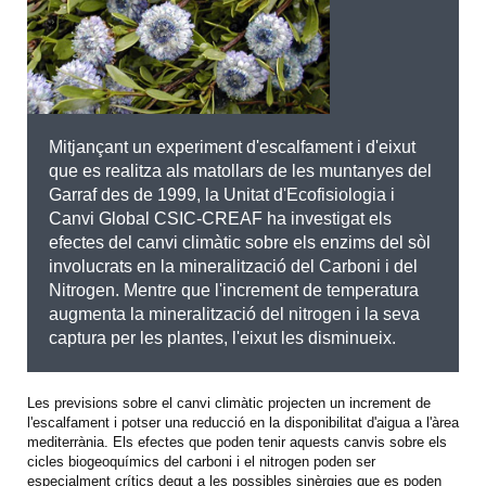
Mitjançant un experiment d'escalfament i d'eixut
que es realitza als matollars de les muntanyes del
Garraf des de 1999, la Unitat d'Ecofisiologia i
Canvi Global CSIC-CREAF ha investigat els
efectes del canvi climàtic sobre els enzims del sòl
involucrats en la mineralització del Carboni i del
Nitrogen. Mentre que l'increment de temperatura
augmenta la mineralització del nitrogen i la seva
captura per les plantes, l'eixut les disminueix.
Les previsions sobre el canvi climàtic projecten un increment de
l'escalfament i potser una reducció en la disponibilitat d'aigua a l'àrea
mediterrània. Els efectes que poden tenir aquests canvis sobre els
cicles biogeoquímics del carboni i el nitrogen poden ser
especialment crítics degut a les possibles sinèrgies que es poden