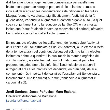
d'alliberament de nitrogen es veu compensada per nivells més
baixos de captura de nitrogen per part de les plantes, com ens
indica el descens en les concentracions de nitrogen en les fulles.
Malgrat l'eixut no va afectar significativament l'activitat de la ß-
glucosidasa, va tendir a augmentar el carboni orgànic al sòl, la qual
cosa conjuntament amb la reducció de la ràtio C/N en la virosta
indica que l'eixut fa alentir la taxa de renovació del carboni, afavorint
l'acumulació de carboni al sòl a llarg termini.
En resum, els efectes de l'escalfament i de l'eixut sobre l'activitat
dels enzims del sòl estudiats es deuen, sobretot, a un efecte directe
de la temperatura i del contingut d'aigua del sòl, i no tant a efectes
indirectes sobre la quantitat i la qualitat de la matèria orgànica del
sòl. Tanmateix, els efectes del canvi climàtic previst per a les
properes dècades sobre la dinàmica i l'acumulació de carboni i
nitrogen al sòl i a les plantes pot dependre, en gran part, de si el
component més important del canvi és l'escalfament (tendència a
incrementar el N a les fulles) o l'eixut (tendència a augmentar el
carboni al sòl).
Jordi Sardans, Josep Peñuelas, Marc Estiarte.
Universitat Autònoma de Barcelona
j.sardans@creaf.uab.cat