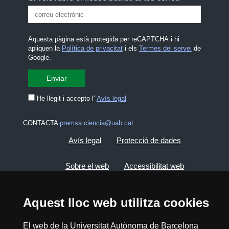
Aquesta pàgina està protegida per reCAPTCHA i hi
apliquen la
Política de privacitat
i els
Termes del servei
de
Google.
He llegit i accepto l'
Avís legal
CONTACTA
premsa.ciencia@uab.cat
Avís legal
Protecció de dades
Sobre el web
Accessibilitat web
Mapa del web UAB
Aquest lloc web utilitza cookies
2026 Divulga UAB - Creative Commons
El web de la Universitat Autònoma de Barcelona