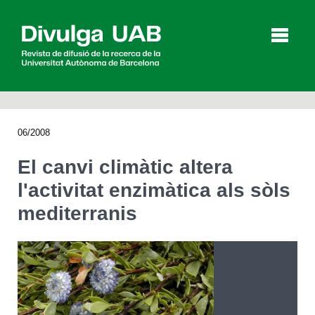
p
a
l
06/2008
Articles
Entrevistes
Vídeos
El canvi climàtic altera
l'activitat enzimàtica als sòls
mediterranis
Agenda
English
Español
CERCAR