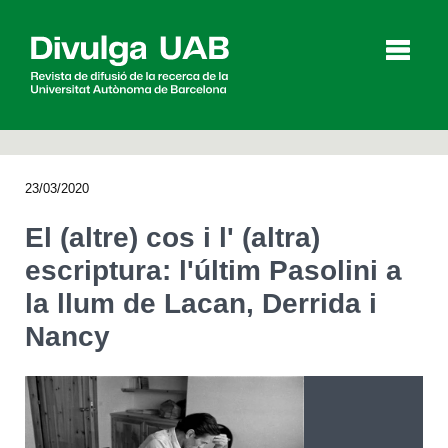
p
a
l
23/03/2020
Articles
Entrevistes
Vídeos
El (altre) cos i l' (altra)
escriptura: l'últim Pasolini a
la llum de Lacan, Derrida i
Agenda
Nancy
English
Español
CERCAR