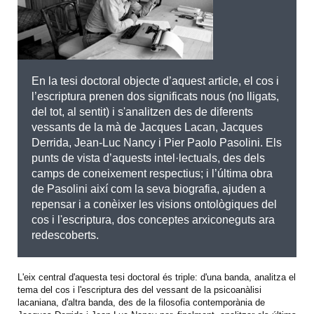
En la tesi doctoral objecte d’aquest article, el cos i
l’escriptura prenen dos significats nous (no lligats,
del tot, al sentit) i s'analitzen des de diferents
vessants de la mà de Jacques Lacan, Jacques
Derrida, Jean-Luc Nancy i Pier Paolo Pasolini. Els
punts de vista d’aquests intel·lectuals, des dels
camps de coneixement respectius; i l’última obra
de Pasolini així com la seva biografia, ajuden a
repensar i a conèixer les visions ontològiques del
cos i l'escriptura, dos conceptes arxiconeguts ara
redescoberts.
L'eix central d'aquesta tesi doctoral és triple: d'una banda, analitza el
tema del cos i l'escriptura des del vessant de la psicoanàlisi
lacaniana, d'altra banda, des de la filosofia contemporània de