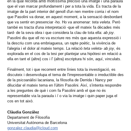
en la qual recorda amb moltíssima precisió una imatge i una paraula
que el van marcar profundament i per a tota la vida. Es tracta de la
imatge de la part interior del genoll d'un nen mentre corria i el nom
que Pasolini va donar, en aquest moment, a la sensació desbordant
que va sentir en presenciar -ho. Ho va anomenar:
teta veleta
. Però
també es tracta d'una interpretació -que ell mateix fa dècades més
tard- de la seva obra i que considera la clau de tota ella:
ab joy
.
Pasolini diu que ell no va escriure res més que aquesta expressió i
la descriu com una embriaguesa, un rapte poètic, la vivència de
l'alegria i el dolor al mateix temps. La relació
teta veleta
-
ab joy
, és
explorada en el cos de la tesi per plantejar una hipòtesi en relació a
ella en tant el (altre) cos i l' (altra) escriptura hi són, aquí, vinculats.
Finalment, tot i que recorrent entre línies tota la investigació, es
discuteix i desenvolupa el tema de l'irrepresentable o irreductible des
de la psicoanàlisi lacaniana, la filosofia de Derrida i Nancy per
dilucidar el mateix tema en l'últim Pasolini. Així, s'intenta respondre
a les preguntes de què i com fa Pasolini amb el que no és
representable via la paraula i / o via la imatge i quin paper juga el
cos en tot això.
Clàudia González
Departament de Filosofia
Universitat Autònoma de Barcelona
gonzalez.claudia@icloud.com