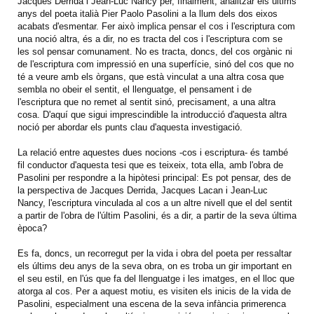
Jacques Derrida i Jean-Luc Nancy per, finalment, analitzar els últims
anys del poeta italià Pier Paolo Pasolini a la llum dels dos eixos
acabats d'esmentar. Fer això implica pensar el cos i l'escriptura com
una noció altra, és a dir, no es tracta del cos i l'escriptura com se
les sol pensar comunament. No es tracta, doncs, del cos orgànic ni
de l'escriptura com impressió en una superfície, sinó del cos que no
té a veure amb els òrgans, que està vinculat a una altra cosa que
sembla no obeir el sentit, el llenguatge, el pensament i de
l'escriptura que no remet al sentit sinó, precisament, a una altra
cosa. D'aquí que sigui imprescindible la introducció d'aquesta altra
noció per abordar els punts clau d'aquesta investigació.
La relació entre aquestes dues nocions -cos i escriptura- és també
fil conductor d'aquesta tesi que es teixeix, tota ella, amb l'obra de
Pasolini per respondre a la hipòtesi principal: Es pot pensar, des de
la perspectiva de Jacques Derrida, Jacques Lacan i Jean-Luc
Nancy, l'escriptura vinculada al cos a un altre nivell que el del sentit
a partir de l'obra de l'últim Pasolini, és a dir, a partir de la seva última
època?
Es fa, doncs, un recorregut per la vida i obra del poeta per ressaltar
els últims deu anys de la seva obra, on es troba un gir important en
el seu estil, en l'ús que fa del llenguatge i les imatges, en el lloc que
atorga al cos. Per a aquest motiu, es visiten els inicis de la vida de
Pasolini, especialment una escena de la seva infància primerenca