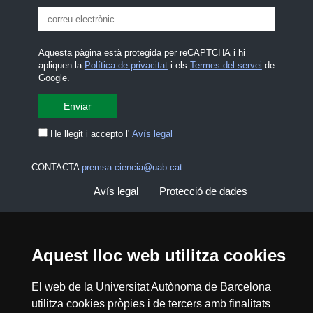
Aquesta pàgina està protegida per reCAPTCHA i hi
apliquen la
Política de privacitat
i els
Termes del servei
de
Google.
He llegit i accepto l'
Avís legal
CONTACTA
premsa.ciencia@uab.cat
Avís legal
Protecció de dades
Sobre el web
Accessibilitat web
Aquest lloc web utilitza cookies
Mapa del web UAB
El web de la Universitat Autònoma de Barcelona
utilitza cookies pròpies i de tercers amb finalitats
2026 Divulga UAB - Creative Commons