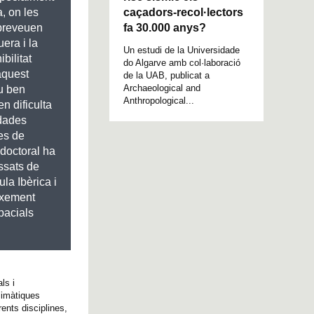
caçadors-recol·lectors
, on les
fa 30.000 anys?
 preveuen
era i la
Un estudi de la Universidade
bilitat
do Algarve amb col·laboració
aquest
de la UAB, publicat a
Archaeological and
u ben
Anthropological...
en dificulta
 dades
es de
i doctoral ha
ssats de
la Ibèrica i
eixement
pacials
ls i
limàtiques
ents disciplines,