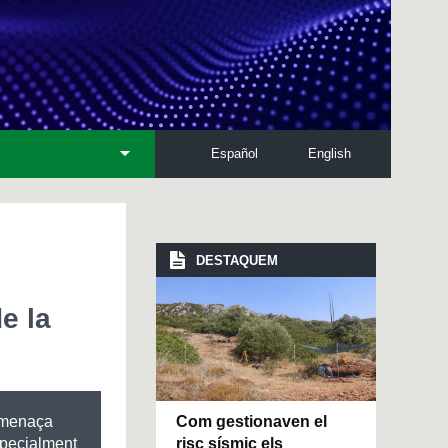
Español
English
DESTAQUEM
e la
Com gestionaven el
amenaça
risc sísmic els
specialment