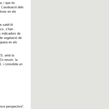
a, i que és
. L’avaluació dels
tives en els
 satèl·lit
ncs, s’han
s indicadors de
 de vegetació de
equera en els
IS, amb la
 En resum, la
l, i consolida un
ence perspective”,