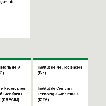
rograma de
istòria de la
Institut de Neurociències
HC)
(INc)
 de Recerca per
Institut de Ciència i
ó Científica i
Tecnologia Ambientals
a (CRECIM)
(ICTA)