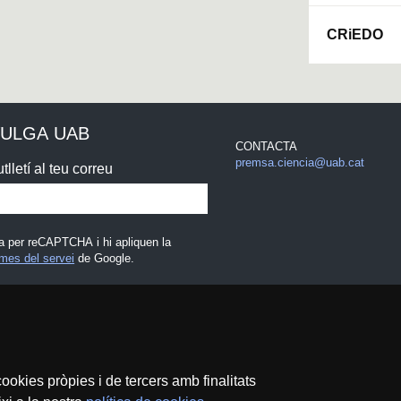
CRiEDO
VULGA UAB
CONTACTA
premsa.ciencia@uab.cat
tlletí al teu correu
a per reCAPTCHA i hi apliquen la
mes del servei
de Google.
egal
ookies pròpies i de tercers amb finalitats