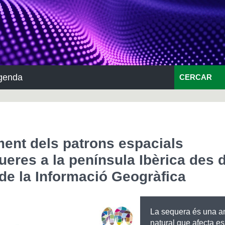
genda
CERCAR
ent dels patrons espacials
eres a la península Ibèrica des d
 de la Informació Geogràfica
La sequera és una 
natural que afecta e