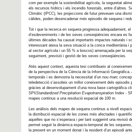
com per exemple la sostenibilitat agrícola, la seguretat alime
els recursos hídrics i els incendis forestals, entre d’altres.
Climàtic (IPCC), les projeccions de futur preveuen una dism
càlides, poden desencadenar més episodis de sequera i reduir
Tot i que la recerca en sequera progressa adequadament, el 
d’esdeveniments i de les seves conseqüències encara es fa d
últimes dècades ha causat importants impactes naturals i so
interessant atesa la seva situació a la conca mediterrània i 
al sector agrícola i un 55 % a boscos) amenaçada per la seq
seguiment, previsió i gestió de les seves conseqüències.
Atès aquest context, aquesta tesi contribueix al coneixement
de la perspectiva de la Ciència de la Informació Geogràfica. 
temporals i es demostra la necessitat d’un nou marc conceptua
teledetecció s’assoleix un millor coneixement dels episodis
gràcies al desenvolupament d’una nova base cartogràfica clim
SPIi
Standardized Precipitation Evapotranspiration Index
- S
mapes continus a una resolució espacial de 100 m.
Les anàlisis dels mapes de sequera continus a nivell espacia
la distribució espacial de les zones més afectades i quantifi
aquelles que no s’esperava i per tant suggerint una revisió 
permet seguir la dinàmica espacio-temporal de les sequeres,
la present en un moment donat i la resident d’un episodi ante