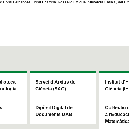
ier Pons Fernández, Jordi Cristóbal Rosselló i Miquel Ninyerola Casals, del P
blioteca
Servei d'Arxius de
Institut d'H
cnologia
Ciència (SAC)
Ciència (I
ls
Dipòsit Digital de
Col·lectiu
Documents UAB
a l'Educaci
Matemàtic