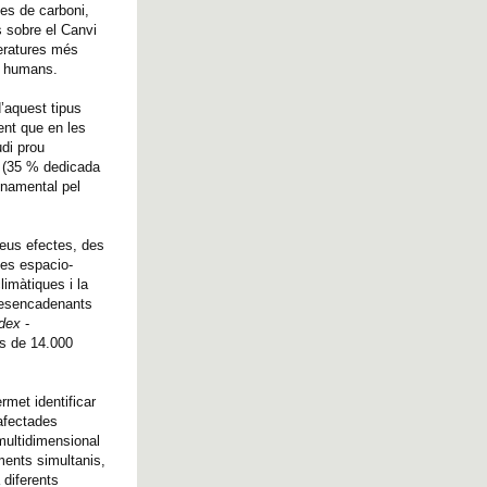
ves de carboni,
s sobre el Canvi
peratures més
os humans.
’aquest tipus
ent que en les
di prou
ie (35 % dedicada
onamental pel
seus efectes, des
les espacio-
limàtiques i la
 desencadenants
ndex
-
és de 14.000
rmet identificar
 afectades
multidimensional
ments simultanis,
 diferents