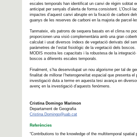
escales temporals han identificat un canvi de règim sobtat ent
anticipat per senyals d’alerta de forma consistent. L’Oscil·la
impactes d’aquest canvi abrupte en la fixació de carboni de
guanys de les reserves de carboni en la majoria de parcel·le
Tanmateix, els patrons de sequera basats en el clima no pode
proporcionen una visió complementària amb una gran cobertur
calculat i usat diversos índexs de vegetació derivats del s
paràmetres de l’estat fisiològic de la vegetació dels boscos
MODIS mostra les capacitats i la robustesa de la integració d
boscos a diferents escales temporals.
Finalment, s’ha desenvolupat un nou algorisme per tal de ge
finalitat de millorar l’heterogeneïtat espacial que presenta
investigació duta a terme en aquesta tesi avança en diversos 
avenç en la investigació d’aquests fenòmens.
Cristina Domingo Marimon
Departament de Geografia
Cristina.Domingo@uab.cat
Referències
“Contributions to the knowledge of the multitemporal spatial