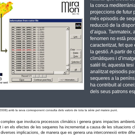
la conca mediterrània
projeccions de futur
més episodis de sequ
reducció de la disponi
d’aigua. Tanmateix, 
fenomen no està pro
caracteritzat, fet que 
la gestió. A partir de
climàtiques i d’imatg
satèl·lit, aquesta tes
analitzat episodis pa
sequeres a la penínsu
ha contribuït al con
dels seus patrons es
8) amb la seva corresponent consulta dels valors de tota la sèrie pel mateix punt.
 complex que involucra processos climàtics i genera grans impactes ambienta
t i en els efectes de les sequeres ha incrementat a causa de les situacions c
iverses implicacions, de manera que es genera una interconnexió entre difer