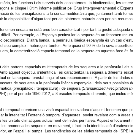
ntària, les funcions i els serveis dels ecosistemes, la biodiversitat, les reser
 Segons el cinquè i últim informe publicat pel Grup Intergovernamental d’Expert
inució de les precipitacions a la conca mediterrània que, juntament amb tem
 la disponibilitat d’aigua tant per als sistemes naturals com per als recurs
fenomen encara no està prou ben caracteritzat i per tant la gestió adequada d
ifícil. Per exemple, a l’Espanya peninsular la sequera és un fenomen recurr
cioeconòmics. D’altra banda, la península Ibèrica espanyola és un cas d’estu
pel seu complex i heterogeni territori. Amb quasi el 90 % de la seva superfíc
uera, la caracterització espacio-temporal de la sequera en aquesta àrea és f
 dels patrons espacials multitemporals de les sequeres a la península i els 
Amb aquest objectiu, s’identifica i es caracteritza la sequera a diferents esca
l on la sequera forestal tingui el seu reconeixement. A partir de les dades c
 passats de sequeres a la península Ibèrica espanyola i dels seus possibles
àtica (precipitació i temperatura) i de sequera (
Standardized Precipitation I
PEI) per al període 1950-2012, a 8 escales temporals diferents, que inclou m
l i temporal ofereixen una visió espacial innovadora d’aquest fenomen que pe
car la intensitat i l’extensió temporal d’aquestes, sovint revelant com a àrees
de les unitats climàtiques actualment definides per l’àrea. Aquest enfocament 
 les anomenades sequeres en moviment, i facilita la identificació d’esdeveni
rior, en l’espai i el temps. Les tendències de les sèries temporals de l’SPEI a