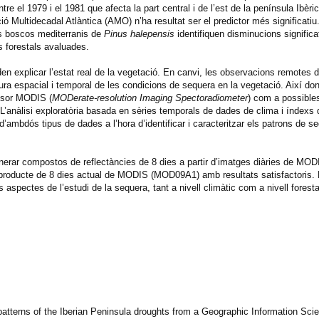
re el 1979 i el 1981 que afecta la part central i de l’est de la península Ibèric
ció Multidecadal Atlàntica (AMO) n’ha resultat ser el predictor més significatiu
ls boscos mediterranis de
Pinus halepensis
identifiquen disminucions significa
s forestals avaluades.
n explicar l’estat real de la vegetació. En canvi, les observacions remotes de
a espacial i temporal de les condicions de sequera en la vegetació. Així do
ensor MODIS (
MODerate-resolution Imaging Spectoradiometer
) com a possible
. L’anàlisi exploratòria basada en sèries temporals de dades de clima i índexs
’ambdós tipus de dades a l’hora d’identificar i caracteritzar els patrons de s
nerar compostos de reflectàncies de 8 dies a partir d’imatges diàries de MOD
 el producte de 8 dies actual de MODIS (MOD09A1) amb resultats satisfactoris.
aspectes de l’estudi de la sequera, tant a nivell climàtic com a nivell foresta
 patterns of the Iberian Peninsula droughts from a Geographic Information Sci