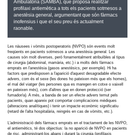
Ambulatòria (SAMBA), que proposa realitzar
profilaxi antiemètica a tots els pacients sotmesos a
anestèsia general, argumentant que són fàrmacs
inofensius i que el seu preu és actualment
raonable.
Les nàusees i vòmits postoperatoris (NVPO) són events molt
freqüents en pacients sotmesos a una anestèsia general. Les
causes són molt diverses, però fonamentalment atribuïbles al tipus
de cirurgia (abdominal, mamària, etc.) i a molts dels fàrmacs
emprats en l'anestèsia (gasos anestèsics, per exemple). Hi ha
factors que predisposen a l'aparició d'aquest desagradable efecte
advers, com és el sexe (les dones ho pateixen més que els homes),
el mal del viatger (les persones qua es maregen en cotxe o vaixell
en pateixen més), com d'altres que en donen protecció (ser
fumador/a). A més, a banda de ser un efecte advers temut pels
pacients, quan apareix pot comportar complicacions mèdiques
(alteracions analítiques) i tenir un impacte econòmic significatiu
(retard de l'alta hospitalària, reingrés en cas de vòmits, etc.).
L'administració dels fàrmacs emprats en el tractament de les NVPO,
el antiemètics, té dos objectius: la no aparició de NVPO en pacients
de risc, administrant-los abans i durant la cirurgia (profilaxis