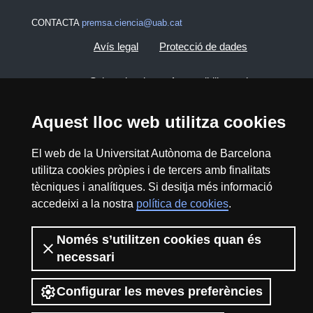
CONTACTA
premsa.ciencia@uab.cat
Avís legal
Protecció de dades
Sobre el web
Accessibilitat web
Mapa del web UAB
Aquest lloc web utilitza cookies
El web de la Universitat Autònoma de Barcelona
2026 Divulga UAB - Creative Commons
utilitza cookies pròpies i de tercers amb finalitats
Reconeixement - No Comercial (CC BY NC) -
tècniques i analítiques. Si desitja més informació
ISSN: 2014-6388
accedeixi a la nostra
política de cookies
.
View low-bandwidth version
Només s’utilitzen cookies quan és
necessari
Configurar les meves preferències