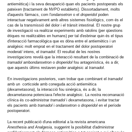
antiemètica) i la seva desaparició quan els pacients postoperats els
pateixen (tractament de NVPO establerts). Dissortadament, molts
d'aquests fàrmacs, com l'
ondansetron
o el
droperidol
poden
interactuar negativament amb altres sistemes fisiològics, com és el
cas de la transmissió del dolor i el trànsit intestinal. El nostre grup
de investigació va realitzar experiments amb ratolins (per qüestions
ètiques no realitzables en humans) per tal d'esbrinar quin és el tipus
d'interacció farmacològica que es dóna entre el antiemètics i un
analgèsic molt emprat en el tractament del dolor postoperatori
moderat/ intens, el
tramadol
. El resultat de les nostres
investigacions revelà que la interacció resultant de la combinació de
tramadol
amb
ondansetron
o
droperidol
fou antagonística, és a dir,
que aquests últims restaven poder analgèsic al
tramadol
.
En investigacions posteriors, vam trobar que combinant el
tramadol
amb un corticoide amb coneguda acció antiemètica
(
dexametasona
), la interacció fou sinèrgica, és a dir, la
dexametasona
potenciava l'efecte analgèsic. La nostra recomanació
clínica és co-administrar
tramadol
i
dexametasona
, i evitar tractar
els pacients amb
tramadol
i
ondansetron
o
droperidol
en el període
postoperatori.
La recent publicació d'una editorial a la revista americana
Anesthesia and Analgesia,
suggerint la posibilitat d'administrar