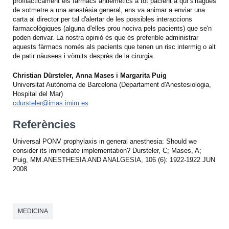
profilàcticament els fàrmacs antiemètics a tot pacient a qui s'haguès
de sotmetre a una anestèsia general, ens va animar a enviar una
carta al director per tal d'alertar de les possibles interaccions
farmacològiques (alguna d'elles prou nociva pels pacients) que se'n
poden derivar. La nostra opinió és que és preferible administrar
aquests fàrmacs només als pacients que tenen un risc intermig o alt
de patir nàusees i vòmits desprès de la cirurgia.
Christian Dürsteler, Anna Mases i Margarita Puig
Universitat Autònoma de Barcelona (Departament d'Anestesiologia,
Hospital del Mar)
cdursteler@imas.imim.es
Referències
Universal PONV prophylaxis in general anesthesia: Should we
consider its immediate implementation? Dursteler, C; Mases, A;
Puig, MM.ANESTHESIA AND ANALGESIA, 106 (6): 1922-1922 JUN
2008
MEDICINA