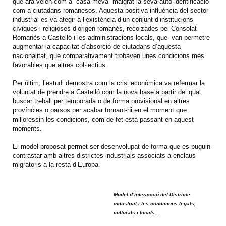
que ara veien com a “casa meva” malgrat la seva auto-identificació
com a ciutadans romanesos. Aquesta positiva influència del sector
industrial es va afegir a l’existència d’un conjunt d’institucions
cíviques i religioses d’origen romanès, recolzades pel Consolat
Romanès a Castelló i les administracions locals, que van permetre
augmentar la capacitat d’absorció de ciutadans d’aquesta
nacionalitat, que comparativament trobaven unes condicions més
favorables que altres col·lectius.
Per últim, l’estudi demostra com la crisi econòmica va refermar la
voluntat de prendre a Castelló com la nova base a partir del qual
buscar treball per temporada o de forma provisional en altres
províncies o països per acabar tornant-hi en el moment que
milloressin les condicions, com de fet està passant en aquest
moments.
El model proposat permet ser desenvolupat de forma que es puguin
contrastar amb altres districtes industrials associats a enclaus
migratoris a la resta d’Europa.
Model d’interacció del Districte
industrial i les condicions legals,
culturals i locals.
.