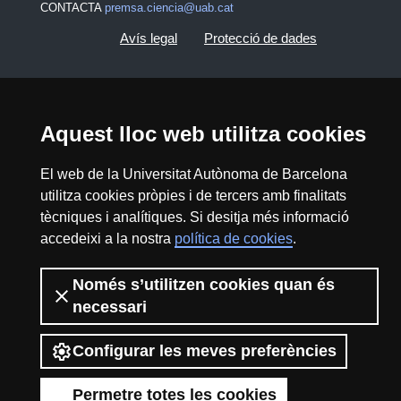
CONTACTA
premsa.ciencia@uab.cat
Avís legal
Protecció de dades
Sobre el web
Accessibilitat web
Mapa del web UAB
Aquest lloc web utilitza cookies
El web de la Universitat Autònoma de Barcelona
2026 Divulga UAB - Creative Commons
utilitza cookies pròpies i de tercers amb finalitats
Reconeixement - No Comercial (CC BY NC) -
tècniques i analítiques. Si desitja més informació
ISSN: 2014-6388
accedeixi a la nostra
política de cookies
.
View low-bandwidth version
Només s’utilitzen cookies quan és
necessari
Configurar les meves preferències
Permetre totes les cookies