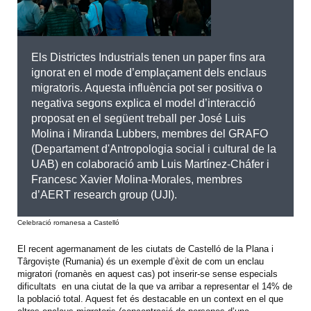
Els Districtes Industrials tenen un paper fins ara
ignorat en el mode d’emplaçament dels enclaus
migratoris. Aquesta influència pot ser positiva o
negativa segons explica el model d’interacció
proposat en el següent treball per José Luis
Molina i Miranda Lubbers, membres del GRAFO
(Departament d'Antropologia social i cultural de la
UAB) en colaboració amb Luis Martínez-Cháfer i
Francesc Xavier Molina-Morales, membres
d’AERT research group (UJI).
Celebració romanesa a Castelló
El recent agermanament de les ciutats de Castelló de la Plana i
Târgoviște (Rumania) és un exemple d’èxit de com un enclau
migratori (romanès en aquest cas) pot inserir-se sense especials
dificultats en una ciutat de la que va arribar a representar el 14% de
la població total. Aquest fet és destacable en un context en el que