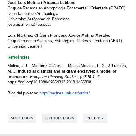
José Luis Molina i Miranda Lubbers
Grup de Recerca en Antropologia Fonamental i Orientada (GRAFO)
Departament de Antropologia
Universitat Autònoma de Barcelona
joseluis.molina@uab.cat
Luis Martínez-Cháfer i Francesc Xavier Molina-Morales
Grup de recerca Alianzas, Estrategias, Redes y Territorio (AERT)
Universitat Jaume I
Referències
Molina, J. L., Martínez-Cháfer, L., Molina-Morales, F. X., & Lubbers,
M. J.
Industrial districts and migrant enclaves: a model of
interaction
.
European Planning Studies
,
(2018) 1–21
.
https://doi.org/10.1080/09654313.2018.1455808
Blog del projecte:
http://pagines.uab.cat/orbits/
SOCIOLOGIA
ANTROPOLOGIA
RECERCA