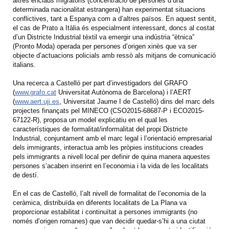
altres enclaus migratoris (concentració de persones d’una
determinada nacionalitat estrangera) han experimentat situacions
conflictives, tant a Espanya com a d’altres països. En aquest sentit,
el cas de Prato a Itàlia és especialment interessant, doncs al costat
d’un Districte Industrial tèxtil va emergir una indústria “ètnica”
(Pronto Moda) operada per persones d’origen xinès que va ser
objecte d’actuacions policials amb ressò als mitjans de comunicació
italians.
Una recerca a Castelló per part d’investigadors del GRAFO
(
www.grafo.cat
Universitat Autònoma de Barcelona) i l’AERT
(
www.aert.uji.es
, Universitat Jaume I de Castelló) dins del marc dels
projectes finançats pel MINECO (CSO2015-68687-P i ECO2015-
67122-R), proposa un model explicatiu en el qual les
característiques de formalitat/informalitat del propi Districte
Industrial, conjuntament amb el marc legal i l’orientació empresarial
dels immigrants, interactua amb les pròpies institucions creades
pels immigrants a nivell local per definir de quina manera aquestes
persones s’acaben inserint en l’economia i la vida de les localitats
de destí.
En el cas de Castelló, l’alt nivell de formalitat de l’economia de la
ceràmica, distribuïda en diferents localitats de La Plana va
proporcionar estabilitat i continuïtat a persones immigrants (no
només d’origen romanes) que van decidir quedar-s’hi a una ciutat