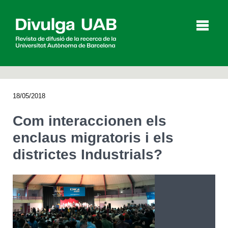
p
a
l
18/05/2018
Articles
Entrevistes
Vídeos
Com interaccionen els
enclaus migratoris i els
districtes Industrials?
Agenda
English
Español
CERCAR