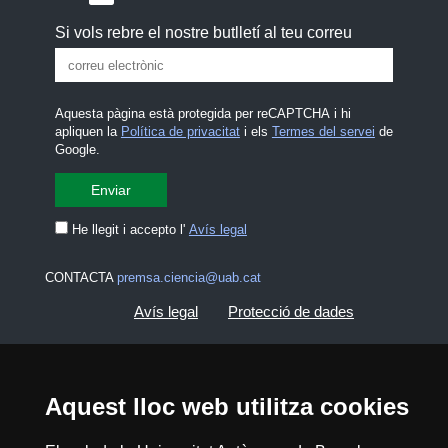
Si vols rebre el nostre butlletí al teu correu
Aquesta pàgina està protegida per reCAPTCHA i hi
apliquen la
Política de privacitat
i els
Termes del servei
de
Google.
He llegit i accepto l'
Avís legal
CONTACTA
premsa.ciencia@uab.cat
Avís legal
Protecció de dades
Sobre el web
Accessibilitat web
Aquest lloc web utilitza cookies
Mapa del web UAB