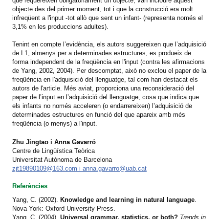
que requereixen obligatòriament un objecte, van incloure aquest
objecte des del primer moment, tot i que la construcció era molt
infreqüent a l'input -tot allò que sent un infant- (representa només el
3,1% en les produccions adultes).
Tenint en compte l’evidència, els autors suggereixen que l’adquisició
de L1, almenys per a determinades estructures, es produeix de
forma independent de la freqüència en l'input (contra les afirmacions
de Yang, 2002, 2004). Per descomptat, això no exclou el paper de la
freqüència en l'adquisició del llenguatge, tal com han destacat els
autors de l'article. Més aviat, proporciona una reconsideració del
paper de l’input en l’adquisició del llenguatge, cosa que indica que
els infants no només acceleren (o endarrereixen) l’adquisició de
determinades estructures en funció del que apareix amb més
freqüència (o menys) a l'input.
Zhu Jingtao i Anna Gavarró
Centre de Lingüística Teòrica
Universitat Autònoma de Barcelona
zjt19890109@163.com i anna.gavarro@uab.cat
Referències
Yang, C. (2002).
Knowledge and learning in natural language
.
Nova York: Oxford University Press.
Yang, C. (2004).
Universal grammar, statistics, or both?
Trends in