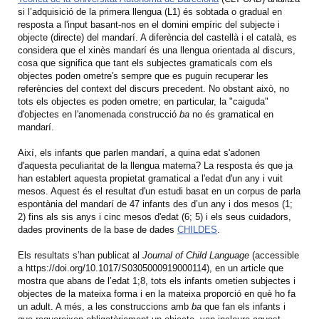
si l’adquisició de la primera llengua (L1) és sobtada o gradual en
resposta a l'input basant-nos en el domini empíric del subjecte i
objecte (directe) del mandarí. A diferència del castellà i el català, es
considera que el xinès mandarí és una llengua orientada al discurs,
cosa que significa que tant els subjectes gramaticals com els
objectes poden ometre's sempre que es puguin recuperar les
referències del context del discurs precedent. No obstant això, no
tots els objectes es poden ometre; en particular, la "caiguda"
d'objectes en l'anomenada construcció
ba
no és gramatical en
mandarí.
Així, els infants que parlen mandarí, a quina edat s'adonen
d'aquesta peculiaritat de la llengua materna? La resposta és que ja
han establert aquesta propietat gramatical a l'edat d'un any i vuit
mesos. Aquest és el resultat d'un estudi basat en un corpus de parla
espontània del mandarí de 47 infants des d’un any i dos mesos (1;
2) fins als sis anys i cinc mesos d'edat (6; 5) i els seus cuidadors,
dades provinents de la base de dades
CHILDES
.
Els resultats s’han publicat al
Journal of Child Language
(accessible
a https://doi.org/10.1017/S0305000919000114), en un article que
mostra que abans de l’edat 1;8, tots els infants ometien subjectes i
objectes de la mateixa forma i en la mateixa proporció en què ho fa
un adult. A més, a les construccions amb
ba
que fan els infants i