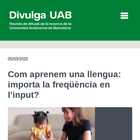
p
a
l
05/03/2020
Articles
Entrevistes
Vídeos
Com aprenem una llengua:
importa la freqüència en
l'input?
Agenda
English
Español
CERCAR