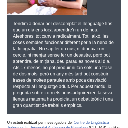
Tendim a donar per descomptat el llenguatge fins
que un dia ens toca aprendre’n un de nou.
Aleshores, tot canvia radicalment. Tot i això, les
coses semblen funcionar diferent per a la nena de
la fotografia. No sap fer un nus, ni dibuixar un
cercle, ni menjar sense fer un desastre, però pot
aprendre, de mitjana, deu paraules noves al dia.
Als 17 mesos, no pot produir ni tan sols una frase
de dos mots, però un any més tard pot construir
frases de moltes paraules amb poca desviació
respecte al llenguatge adult. Per aquest motiu, la
pregunta sobre com els nens adquireixen la seva
llengua materna ha propiciat un debat teòric i una
gran quantitat de treballs empírics.
Un estudi realitzat per investigadors del
Centre de Lingüística
Teòrica de la Universitat Autònoma de Barcelona
(CLT-UAB) analitza