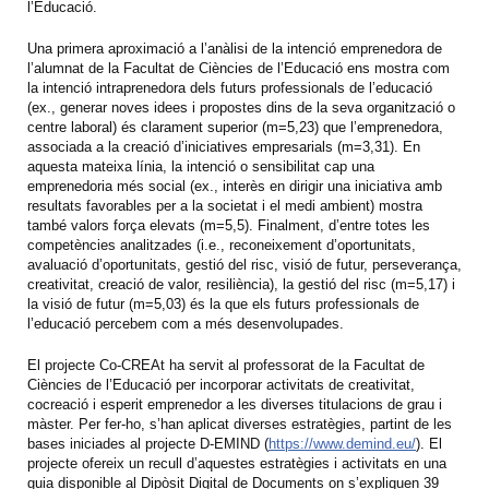
l’Educació.
Una primera aproximació a l’anàlisi de la intenció emprenedora de
l’alumnat de la Facultat de Ciències de l’Educació ens mostra com
la intenció intraprenedora dels futurs professionals de l’educació
(ex., generar noves idees i propostes dins de la seva organització o
centre laboral) és clarament superior (m=5,23) que l’emprenedora,
associada a la creació d’iniciatives empresarials (m=3,31). En
aquesta mateixa línia, la intenció o sensibilitat cap una
emprenedoria més social (ex., interès en dirigir una iniciativa amb
resultats favorables per a la societat i el medi ambient) mostra
també valors força elevats (m=5,5). Finalment, d’entre totes les
competències analitzades (i.e., reconeixement d’oportunitats,
avaluació d’oportunitats, gestió del risc, visió de futur, perseverança,
creativitat, creació de valor, resiliència), la gestió del risc (m=5,17) i
la visió de futur (m=5,03) és la que els futurs professionals de
l’educació percebem com a més desenvolupades.
El projecte Co-CREAt ha servit al professorat de la Facultat de
Ciències de l’Educació per incorporar activitats de creativitat,
cocreació i esperit emprenedor a les diverses titulacions de grau i
màster. Per fer-ho, s’han aplicat diverses estratègies, partint de les
bases iniciades al projecte D-EMIND (
https://www.demind.eu/
). El
projecte ofereix un recull d’aquestes estratègies i activitats en una
guia disponible al Dipòsit Digital de Documents on s’expliquen 39