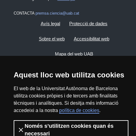
CONTACTA
premsa.ciencia@uab.cat
Avís legal
Protecció de dades
Sobre el web
Accessibilitat web
Mapa del web UAB
Aquest lloc web utilitza cookies
2026 Divulga UAB - Creative Commons
Reconeixement - No Comercial (CC BY NC) -
ISSN: 2014-6388
El web de la Universitat Autònoma de Barcelona
View low-bandwidth version
utilitza cookies pròpies i de tercers amb finalitats
tècniques i analítiques. Si desitja més informació
accedeixi a la nostra
política de cookies
.
Només s’utilitzen cookies quan és
necessari