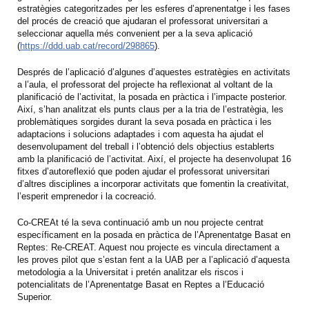
estratègies categoritzades per les esferes d’aprenentatge i les fases
del procés de creació que ajudaran el professorat universitari a
seleccionar aquella més convenient per a la seva aplicació
(
https://ddd.uab.cat/record/298865
).
Després de l’aplicació d’algunes d’aquestes estratègies en activitats
a l’aula, el professorat del projecte ha reflexionat al voltant de la
planificació de l’activitat, la posada en pràctica i l’impacte posterior.
Així, s’han analitzat els punts claus per a la tria de l’estratègia, les
problemàtiques sorgides durant la seva posada en pràctica i les
adaptacions i solucions adaptades i com aquesta ha ajudat el
desenvolupament del treball i l’obtenció dels objectius establerts
amb la planificació de l’activitat. Així, el projecte ha desenvolupat 16
fitxes d’autoreflexió que poden ajudar el professorat universitari
d’altres disciplines a incorporar activitats que fomentin la creativitat,
l’esperit emprenedor i la cocreació.
Co-CREAt té la seva continuació amb un nou projecte centrat
específicament en la posada en pràctica de l’Aprenentatge Basat en
Reptes: Re-CREAT. Aquest nou projecte es vincula directament a
les proves pilot que s’estan fent a la UAB per a l’aplicació d’aquesta
metodologia a la Universitat i pretén analitzar els riscos i
potencialitats de l’Aprenentatge Basat en Reptes a l’Educació
Superior.