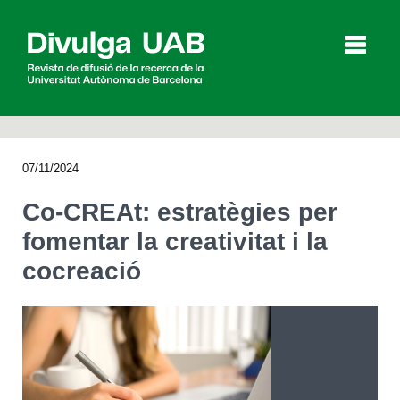
p
a
l
07/11/2024
Articles
Entrevistes
Vídeos
Co-CREAt: estratègies per
fomentar la creativitat i la
cocreació
Agenda
English
Español
CERCAR