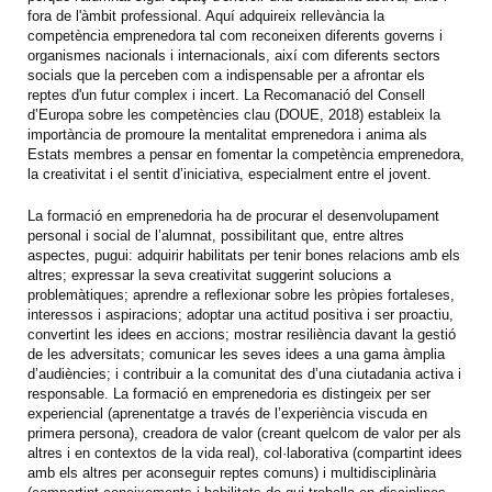
fora de l'àmbit professional. Aquí adquireix rellevància la
competència emprenedora tal com reconeixen diferents governs i
organismes nacionals i internacionals, així com diferents sectors
socials que la perceben com a indispensable per a afrontar els
reptes d'un futur complex i incert. La Recomanació del Consell
d’Europa sobre les competències clau (DOUE, 2018) estableix la
importància de promoure la mentalitat emprenedora i anima als
Estats membres a pensar en fomentar la competència emprenedora,
la creativitat i el sentit d’iniciativa, especialment entre el jovent.
La formació en emprenedoria ha de procurar el desenvolupament
personal i social de l’alumnat, possibilitant que, entre altres
aspectes, pugui: adquirir habilitats per tenir bones relacions amb els
altres; expressar la seva creativitat suggerint solucions a
problemàtiques; aprendre a reflexionar sobre les pròpies fortaleses,
interessos i aspiracions; adoptar una actitud positiva i ser proactiu,
convertint les idees en accions; mostrar resiliència davant la gestió
de les adversitats; comunicar les seves idees a una gama àmplia
d’audiències; i contribuir a la comunitat des d’una ciutadania activa i
responsable. La formació en emprenedoria es distingeix per ser
experiencial (aprenentatge a través de l’experiència viscuda en
primera persona), creadora de valor (creant quelcom de valor per als
altres i en contextos de la vida real), col·laborativa (compartint idees
amb els altres per aconseguir reptes comuns) i multidisciplinària