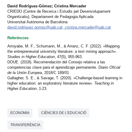
David Rodríguez-Gómez; Cristina Mercader
CRIEDO (Centre de Recerca i Estudis pel Desenvolupament
Organitzatiu), Departament de Pedagogia Aplicada
Universitat Autònoma de Barcelona
david.rodriguez.gomez@uab.cat; cristina.mercader@uab.cat
Referències
Arroyabe, M. F., Schumann, M., & Arranz, C. F. (2022). «Mapping
the entrepreneurial university literature: a text mining approach».
Studies in Higher Education
, 47(5), 955-963.
DOUE. (2018). Recomendación del Consejo relativa a las
competencias clave para el aprendizaje permanente.
Diario Oficial
de la Unión Europea
, 2018/C 189/01.
Gallagher, S. E., & Savage, T. (2020). «Challenge-based learning in
higher education: an exploratory literature review».
Teaching in
Higher Education
, 1-23.
ECONOMIA
CIÈNCIES DE L'EDUCACIÓ
TRANSFERÈNCIA