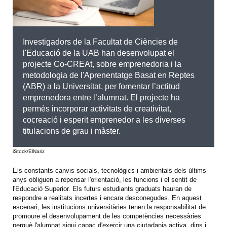
Investigadors de la Facultat de Ciències de
l'Educació de la UAB han desenvolupat el
projecte Co-CREAt, sobre emprenedoria i la
metodologia de l'Aprenentatge Basat en Reptes
(ABR) a la Universitat, per fomentar l’actitud
emprenedora entre l’alumnat. El projecte ha
permès incorporar activitats de creativitat,
cocreació i esperit emprenedor a les diverses
titulacions de grau i màster.
iStock/ElNariz
Els constants canvis socials, tecnològics i ambientals dels últims
anys obliguen a repensar l'orientació, les funcions i el sentit de
l'Educació Superior. Els futurs estudiants graduats hauran de
respondre a realitats incertes i encara desconegudes. En aquest
escenari, les institucions universitàries tenen la responsabilitat de
promoure el desenvolupament de les competències necessàries
perquè l'alumnat sigui capaç d'exercir una ciutadania activa, dins i