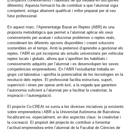
(compartint coneixements i habilitats de qui treballa en disciplines
diferents). Aquesta formació ha de contribuir a que l’alumnat sigui
competent, estigui altament qualificat i millor preparat per al seu
futur professional.
En aquest marc, l’Aprenentatge Basat en Reptes (ABR) és una
proposta metodològica que permet a l’alumnat aplicar els seus
coneixements per avaluar i solucionar problemes o reptes reals,
considerant les diferents opcions disponibles i creant solucions
sostenibles en el temps. Amb la pretensió d’aprendre a gestionar els
reptes, l’ABR es pot incorporar als estudis universitaris per vehicular
reptes locals i globals, alhora que s’aprofiten les habilitats i
coneixements adquirits per l’alumnat i es desenvolupen les seves
competències emprenedores. En l’ABR l’estudiantat treballa en
grups col·laboratius i aprofita la potencialitat de les tecnologies en la
resolució dels reptes. El professorat facilita estructura, suport,
supervisió i eines per operar amb èxit, a la vegada que garanteix
l’autonomia suficient a l’alumnat per a facilitar la creativitat, la
inspiració i l’autoregulació.
El projecte Co-CREAt se suma a les diverses iniciatives ja existents
sobre emprenedoria i ABR a la Universitat Autònoma de Barcelona
focalitzant-se, especialment, en dos aspectes claus: la creativitat i
la cocreació. El propòsit del projecte és contribuir a fomentar
l’actitud emprenedora entre l’alumnat de la Facultat de Ciències de