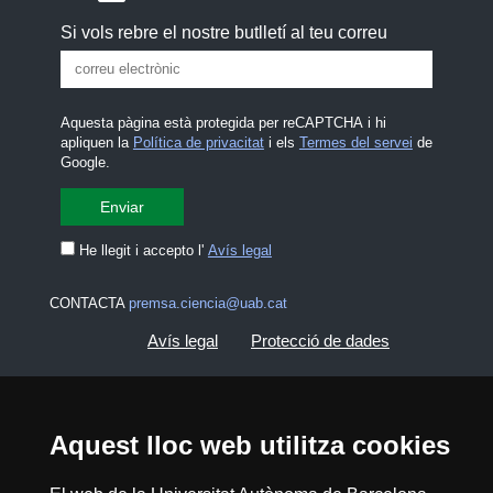
Si vols rebre el nostre butlletí al teu correu
Aquesta pàgina està protegida per reCAPTCHA i hi
apliquen la
Política de privacitat
i els
Termes del servei
de
Google.
He llegit i accepto l'
Avís legal
CONTACTA
premsa.ciencia@uab.cat
Avís legal
Protecció de dades
Sobre el web
Accessibilitat web
Aquest lloc web utilitza cookies
Mapa del web UAB