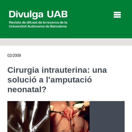
p
a
l
02/2009
Articles
Entrevistes
Vídeos
Cirurgia intrauterina: una
solució a l'amputació
neonatal?
Agenda
English
Español
CERCAR