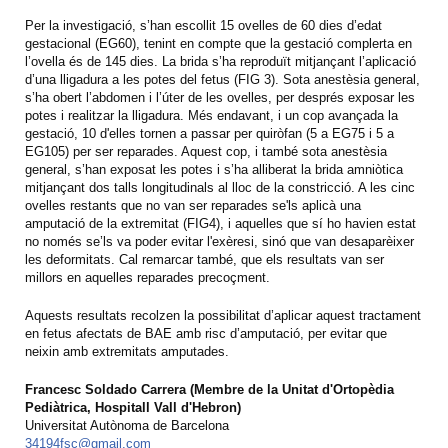
Per la investigació, s’han escollit 15 ovelles de 60 dies d’edat
gestacional (EG60), tenint en compte que la gestació complerta en
l’ovella és de 145 dies. La brida s’ha reproduït mitjançant l’aplicació
d’una lligadura a les potes del fetus (FIG 3). Sota anestèsia general,
s’ha obert l’abdomen i l’úter de les ovelles, per després exposar les
potes i realitzar la lligadura. Més endavant, i un cop avançada la
gestació, 10 d'elles tornen a passar per quiròfan (5 a EG75 i 5 a
EG105) per ser reparades. Aquest cop, i també sota anestèsia
general, s’han exposat les potes i s’ha alliberat la brida amniòtica
mitjançant dos talls longitudinals al lloc de la constricció. A les cinc
ovelles restants que no van ser reparades se'ls aplicà una
amputació de la extremitat (FIG4), i aquelles que sí ho havien estat
no només se’ls va poder evitar l'exèresi, sinó que van desaparèixer
les deformitats. Cal remarcar també, que els resultats van ser
millors en aquelles reparades precoçment.
Aquests resultats recolzen la possibilitat d’aplicar aquest tractament
en fetus afectats de BAE amb risc d’amputació, per evitar que
neixin amb extremitats amputades.
Francesc Soldado Carrera (Membre de la Unitat d'Ortopèdia
Pediàtrica, Hospitall Vall d'Hebron)
Universitat Autònoma de Barcelona
34194fsc@gmail.com