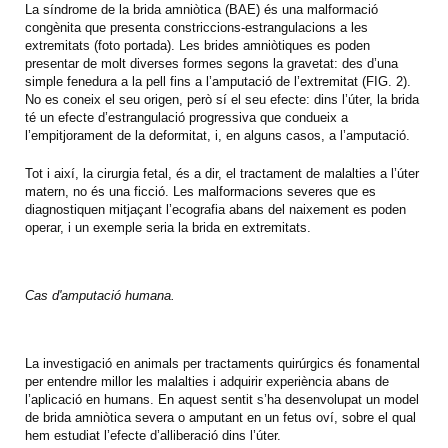
La síndrome de la brida amniòtica (BAE) és una malformació
congènita que presenta constriccions-estrangulacions a les
extremitats (foto portada). Les brides amniòtiques es poden
presentar de molt diverses formes segons la gravetat: des d’una
simple fenedura a la pell fins a l’amputació de l’extremitat (FIG. 2).
No es coneix el seu origen, però sí el seu efecte: dins l’úter, la brida
té un efecte d’estrangulació progressiva que condueix a
l’empitjorament de la deformitat, i, en alguns casos, a l’amputació.
Tot i així, la cirurgia fetal, és a dir, el tractament de malalties a l’úter
matern, no és una ficció. Les malformacions severes que es
diagnostiquen mitjaçant l’ecografia abans del naixement es poden
operar, i un exemple seria la brida en extremitats.
Cas d'amputació humana.
La investigació en animals per tractaments quirúrgics és fonamental
per entendre millor les malalties i adquirir experiència abans de
l’aplicació en humans. En aquest sentit s’ha desenvolupat un model
de brida amniòtica severa o amputant en un fetus oví, sobre el qual
hem estudiat l’efecte d’alliberació dins l’úter.