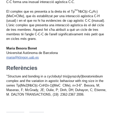
C-C forma una inusual interacció agòstica C-C.
Me2
El complex que es presenta a la dreta és el Tp
NbCl(
c
-C
H
)
4
7
(MeC≡CMe), que és estabilitzat per una interacció agòstica C-H
(usual) i en el que no hi ha evidencies de cap agòstic C-C (inusual).
L'únic complex que presenta una interacció agòstica és el del cicle
de tres membres. Aquest fet s'ha atribuït a què un cicle de tres
membres té l'angle C-C-C de l'anell significativament més petit que
en cicles més grans.
Maria Besora Bonet
Universitat Autònoma de Barcelona
maria@klingon.uab.es
Referències
"Structure and bonding in a cyclobutyl tris(pyrazolyl)boratoniobium
complex and the variation in agostic behaviour with ring size in the
series Tp(Me2)NbCl(c-CnH2n-1)(MeC CMe), n=3-6". Besora, M;
Maseras, F; McGrady, JE; Oulie, P; Dinh, DH; Duhayon, C; Etienne,
M. DALTON TRANSACTIONS, (19): 2362-2367 2006.