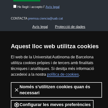
He llegit i accepto l'
Avís legal
CONTACTA
premsa.ciencia@uab.cat
Avís legal
Protecció de dades
Sobre el web
Accessibilitat web
Aquest lloc web utilitza cookies
Mapa del web UAB
El web de la Universitat Autònoma de Barcelona
utilitza cookies pròpies i de tercers amb finalitats
2026 Divulga UAB - Creative Commons
tècniques i analítiques. Si desitja més informació
Reconeixement - No Comercial (CC BY NC) -
accedeixi a la nostra
política de cookies
.
ISSN: 2014-6388
View low-bandwidth version
Només s’utilitzen cookies quan és
necessari
Configurar les meves preferències