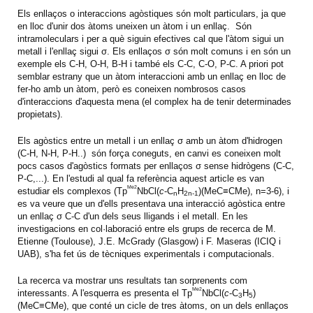
Els enllaços o interaccions agòstiques són molt particulars, ja que
en lloc d'unir dos àtoms uneixen un àtom i un enllaç. Són
intramoleculars i per a què siguin efectives cal que l'àtom sigui un
metall i l'enllaç sigui σ. Els enllaços σ són molt comuns i en són un
exemple els C-H, O-H, B-H i també els C-C, C-O, P-C. A priori pot
semblar estrany que un àtom interaccioni amb un enllaç en lloc de
fer-ho amb un àtom, però es coneixen nombrosos casos
d'interaccions d'aquesta mena (el complex ha de tenir determinades
propietats).
Els agòstics entre un metall i un enllaç
σ
amb un àtom d'hidrogen
(C-H, N-H, P-H..) són força coneguts, en canvi es coneixen molt
pocs casos d'agòstics formats per enllaços σ sense hidrògens (C-C,
P-C,...). En l'estudi al qual fa referència aquest article es van
Me2
estudiar els complexos (Tp
NbCl(
c
-C
H
)(MeC≡CMe), n=3-6), i
n
2n-1
es va veure que un d'ells presentava una interacció agòstica entre
un enllaç σ C-C d'un dels seus lligands i el metall. En les
investigacions en col·laboració entre els grups de recerca de M.
Etienne (Toulouse), J.E. McGrady (Glasgow) i F. Maseras (ICIQ i
UAB), s'ha fet ús de tècniques experimentals i computacionals.
La recerca va mostrar uns resultats tan sorprenents com
Me2
interessants. A l'esquerra es presenta el Tp
NbCl(
c
-C
H
)
3
5
(MeC≡CMe), que conté un cicle de tres àtoms, on un dels enllaços