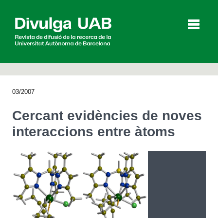
p
a
l
03/2007
Articles
Entrevistes
Vídeos
Cercant evidències de noves
interaccions entre àtoms
Agenda
English
Español
CERCAR