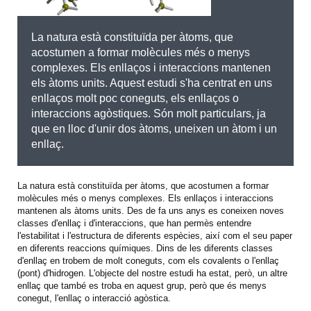
La natura està constituïda per àtoms, que
acostumen a formar molècules més o menys
complexes. Els enllaços i interaccions mantenen
els àtoms units. Aquest estudi s'ha centrat en uns
enllaços molt poc coneguts, els enllaços o
interaccions agòstiques. Són molt particulars, ja
que en lloc d'unir dos àtoms, uneixen un àtom i un
enllaç.
La natura està constituïda per àtoms, que acostumen a formar
molècules més o menys complexes. Els enllaços i interaccions
mantenen als àtoms units. Des de fa uns anys es coneixen noves
classes d'enllaç i d'interaccions, que han permès entendre
l'estabilitat i l'estructura de diferents espècies, així com el seu paper
en diferents reaccions químiques. Dins de les diferents classes
d'enllaç en trobem de molt coneguts, com els covalents o l'enllaç
(pont) d'hidrogen. L'objecte del nostre estudi ha estat, però, un altre
enllaç que també es troba en aquest grup, però que és menys
conegut, l'enllaç o interacció agòstica.