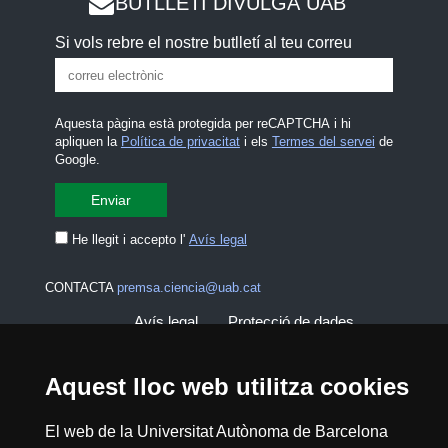
BUTLLETÍ DIVULGA UAB
Si vols rebre el nostre butlletí al teu correu
Aquesta pàgina està protegida per reCAPTCHA i hi
apliquen la
Política de privacitat
i els
Termes del servei
de
Google.
He llegit i accepto l'
Avís legal
CONTACTA
premsa.ciencia@uab.cat
Avís legal
Protecció de dades
Sobre el web
Accessibilitat web
Aquest lloc web utilitza cookies
Mapa del web UAB
El web de la Universitat Autònoma de Barcelona