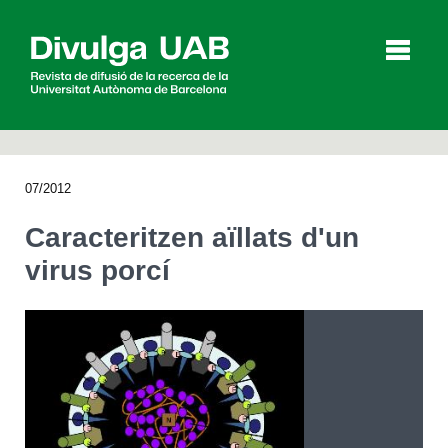
p
a
l
07/2012
Articles
Entrevistes
Vídeos
Caracteritzen aïllats d'un
virus porcí
Agenda
English
Español
CERCAR