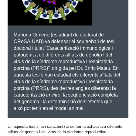
Mariona Gimeno (estudiant de doctorat de
CReSA-UAB) va defensar el seu treball de tesi
doctoral titulat “Caracterització immunològica i
patogènica de diferents aïllats de genotip I del
virus de la síndrome reproductiva i respiratòria
porcina (PRRS)”, dirigida pel Dr. Enric Mateu. En
aquesta tesi s’han estudiat els diferents aïllats del
virus de la síndrome reproductiva i respiratòria
porcina (PRRS), des de tres angles diferents: la
caracterització
in vitro
, la seqüenciació completa
del genoma i la determinació dels efectes que
això pot tenir en el model animal.
En aquesta tesi s’han caracteritzat de forma exhaustiva diferents
aïllats de genotip I del virus de la síndrome reproductiva i