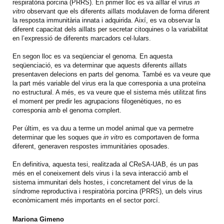
respiratòria porcina (PRRS). En primer lloc es va aïllar el virus
in
vitro
observant que els diferents aïllats modulaven de forma diferent
la resposta immunitària innata i adquirida. Així, es va observar la
diferent capacitat dels aïllats per secretar citoquines o la variabilitat
en l’expressió de diferents marcadors cel·lulars.
En segon lloc es va seqüenciar el genoma. En aquesta
seqüenciació, es va determinar que aquests diferents aïllats
presentaven delecions en parts del genoma. També es va veure que
la part més variable del virus era la que corresponia a una proteïna
no estructural. A més, es va veure que el sistema més utilitzat fins
el moment per predir les agrupacions filogenètiques, no es
corresponia amb el genoma complert.
Per últim, es va duu a terme un model animal que va permetre
determinar que les soques que
in vitro
es comportaven de forma
diferent, generaven respostes immunitàries oposades.
En definitiva, aquesta tesi, realitzada al CReSA-UAB, és un pas
més en el coneixement dels virus i la seva interacció amb el
sistema immunitari dels hostes, i concretament del virus de la
síndrome reproductiva i respiratòria porcina (PRRS), un dels virus
econòmicament més importants en el sector porcí.
Mariona Gimeno