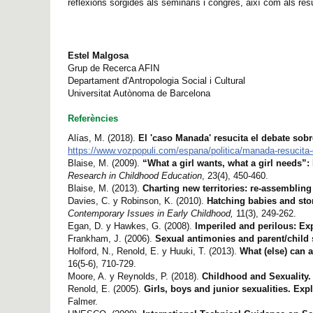
reflexions sorgides als seminaris i congrés, així com als re
Estel Malgosa
Grup de Recerca AFIN
Departament d'Antropologia Social i Cultural
Universitat Autònoma de Barcelona
Referències
Alías, M. (2018).
El 'caso Manada' resucita el debate sob
https://www.vozpopuli.com/espana/politica/manada-resucit
Blaise, M. (2009).
“What a girl wants, what a girl needs”:
Research in Childhood Education
, 23(4), 450-460.
Blaise, M. (2013).
Charting new territories: re-assembling
Davies, C. y Robinson, K. (2010).
Hatching babies and stor
Contemporary Issues in Early Childhood,
11(3), 249-262.
Egan, D. y Hawkes, G. (2008).
Imperiled and perilous: Exp
Frankham, J. (2006).
Sexual antimonies and parent/child 
Holford, N., Renold, E. y Huuki, T. (2013).
What (else) can 
16(5-6), 710-729.
Moore, A. y Reynolds, P. (2018).
Childhood and Sexuality
Renold, E. (2005).
Girls, boys and junior sexualities. Exp
Falmer.