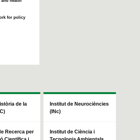
 and health
rk for policy
istòria de la
Institut de Neurociències
HC)
(INc)
 de Recerca per
Institut de Ciència i
ó Científica i
Tecnologia Ambientals