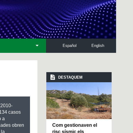
Español
English
DESTAQUEM
(2010-
 134 casos
p a
Com gestionaven el
dades obren
risc sísmic els
 la