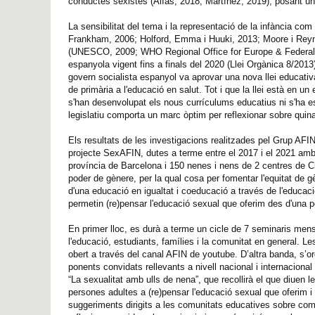
conductes sexistes (Alías, 2018; Martínez, 2019), posant una
La sensibilitat del tema i la representació de la infància c
Frankham, 2006; Holford, Emma i Huuki, 2013; Moore i Reyno
(UNESCO, 2009; WHO Regional Office for Europe & Federal Cen
espanyola vigent fins a finals del 2020 (Llei Orgànica 8/201
govern socialista espanyol va aprovar una nova llei educativ
de primària a l'educació en salut. Tot i que la llei està en u
s'han desenvolupat els nous currículums educatius ni s'ha e
legislatiu comporta un marc òptim per reflexionar sobre quina
Els resultats de les investigacions realitzades pel Grup AFI
projecte SexAFIN, dutes a terme entre el 2017 i el 2021 amb 
província de Barcelona i 150 nenes i nens de 2 centres de 
poder de gènere, per la qual cosa per fomentar l'equitat de g
d'una educació en igualtat i coeducació a través de l'educaci
permetin (re)pensar l'educació sexual que oferim des d'una p
En primer lloc, es durà a terme un cicle de 7 seminaris mens
l'educació, estudiants, famílies i la comunitat en general. 
obert a través del canal AFIN de youtube. D’altra banda, s’o
ponents convidats rellevants a nivell nacional i internaciona
“La sexualitat amb ulls de nena”, que recollirà el que diuen 
persones adultes a (re)pensar l'educació sexual que oferim i
suggeriments dirigits a les comunitats educatives sobre com