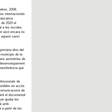
awkes, 2008;
es internacionals
educativa
e de 2020 el
l a les escoles
per això encara no
, aquest canvi
primària dins del
 municipis de la
ans asimetries de
al desenvolupament
transferència que
ofessionals de
ponibles en accés
n comunicacions de
uirà el documental
què ajudar les
ual amb
a partir de les