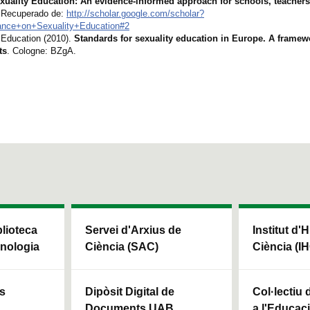
xuality Education: An evidence-informed approach for schools, teachers
. Recuperado de:
http://scholar.google.com/scholar?
dance+on+Sexuality+Education#2
 Education (2010).
Standards for sexuality education in Europe. A framewo
ts
. Cologne: BZgA.
blioteca
Servei d'Arxius de
Institut d'H
cnologia
Ciència (SAC)
Ciència (I
ls
Dipòsit Digital de
Col·lectiu
Documents UAB
a l'Educaci