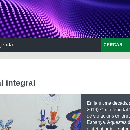
genda
CERCAR
 integral
En la última dècada 
2019) s’han reportat
de violacions en gru
Espanya. Aquestes 
el debat públic sobre