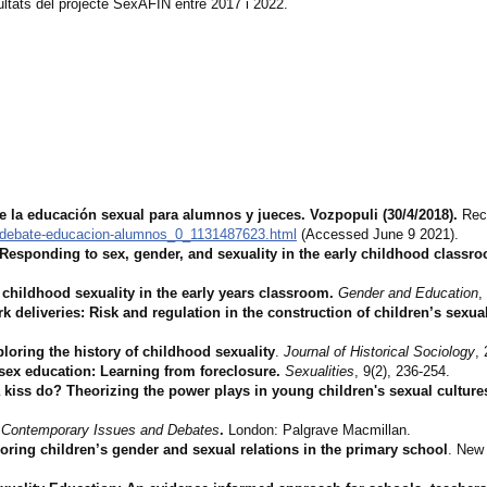
sultats del projecte SexAFIN entre 2017 i 2022.
re la educación sexual para alumnos y jueces. Vozpopuli (30/4/2018).
Rec
a-debate-educacion-alumnos_0_1131487623.html
(Accessed June 9 2021).
 Responding to sex, gender, and sexuality in the early childhood classr
 childhood sexuality in the early years classroom.
Gender and Education
,
k deliveries: Risk and regulation in the construction of children’s sexu
loring the history of childhood sexuality
.
Journal of Historical Sociology
,
sex education: Learning from foreclosure.
Sexualities
, 9(2), 236-254.
a kiss do? Theorizing the power plays in young children's sexual culture
.
Contemporary Issues and Debates
.
London: Palgrave Macmillan.
loring children’s gender and sexual relations in the primary school
. New