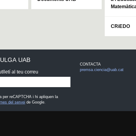
Matemàtic
CRiEDO
VULGA UAB
CONTACTA
premsa.ciencia@uab.cat
tlletí al teu correu
a per reCAPTCHA i hi apliquen la
mes del servei
de Google.
egal