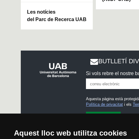
Les notícies
del Parc de Recerca UAB
BUTLLETÍ DI
Si vols rebre el nostre bu
Aquesta pàgina està protegid
Política de privacitat
i els
Ter
He llegit i accepto l'
Avís l
Aquest lloc web utilitza cookies