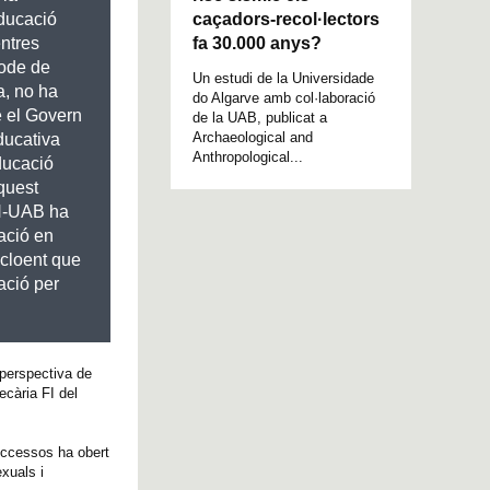
caçadors-recol·lectors
ducació
fa 30.000 anys?
entres
ode de
Un estudi de la Universidade
a, no ha
do Algarve amb col·laboració
e el Govern
de la UAB, publicat a
Archaeological and
ducativa
Anthropological...
ducació
quest
IN-UAB ha
gació en
cloent que
ació per
 perspectiva de
ecària FI del
successos ha obert
exuals i