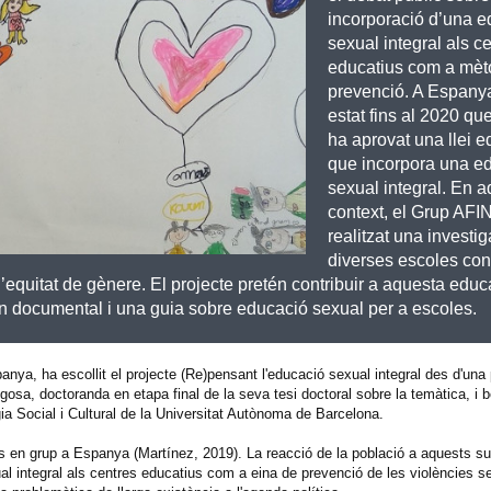
incorporació d’una e
sexual integral als c
educatius com a mèt
prevenció. A Espany
estat fins al 2020 qu
ha aprovat una llei e
que incorpora una e
sexual integral. En a
context, el Grup AF
realitzat una investi
diverses escoles con
’equitat de gènere. El projecte pretén contribuir a aquesta educ
un documental i una guia sobre educació sexual per a escoles.
spanya, ha escollit el projecte (Re)pensant l'educació sexual integral des d'una
lgosa, doctoranda en etapa final de la seva tesi doctoral sobre la temàtica, i b
 Social i Cultural de la Universitat Autònoma de Barcelona.
ons en grup a Espanya (Martínez, 2019). La reacció de la població a aquests 
ual integral als centres educatius com a eina de prevenció de les violències s