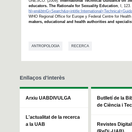
UNESCO. (2009).
International Technical Guidance on Se
educators. The Rationale for Sexuality Education
, I, 123
hl=en&btnG=Search&q=intitle:International+Technical+Gui
WHO Regional Office for Europe y Federal Centre for Health
makers, educational and health authorities and specialis
ANTROPOLOGIA
RECERCA
Enllaços d'interès
Arxiu UABDIVULGA
Butlletí de la Bi
de Ciència i Te
L'actualitat de la recerca
a la UAB
Revistes Digita
(ReDi -UAB)