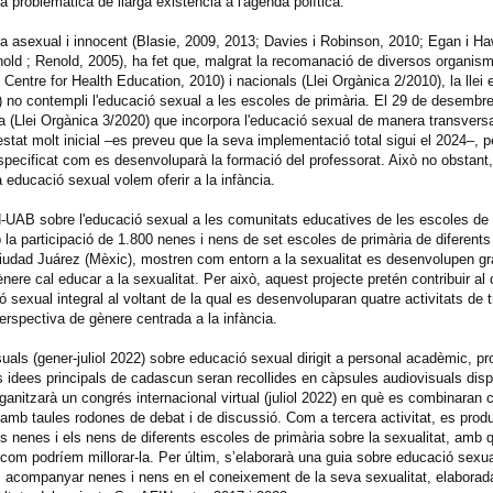
 problemàtica de llarga existència a l'agenda política.
om a asexual i innocent (Blasie, 2009, 2013; Davies i Robinson, 2010; Egan i H
ld ; Renold, 2005), ha fet que, malgrat la recomanació de diversos organism
tre for Health Education, 2010) i nacionals (Llei Orgànica 2/2010), la llei 
3) no contempli l'educació sexual a les escoles de primària. El 29 de desembr
a (Llei Orgànica 3/2020) que incorpora l'educació sexual de manera transversa
n estat molt inicial –es preveu que la seva implementació total sigui el 2024–, 
specificat com es desenvoluparà la formació del professorat. Això no obstant
 educació sexual volem oferir a la infància.
N-UAB sobre l'educació sexual a les comunitats educatives de les escoles de 
la participació de 1.800 nenes i nens de set escoles de primària de diferents
Ciudad Juárez (Mèxic), mostren com entorn a la sexualitat es desenvolupen gr
ènere cal educar a la sexualitat. Per això, aquest projecte pretén contribuir 
ó sexual integral al voltant de la qual es desenvoluparan quatre activitats de 
erspectiva de gènere centrada a la infància.
uals (gener-juliol 2022) sobre educació sexual dirigit a personal acadèmic, pr
Les idees principals de cadascun seran recollides en càpsules audiovisuals dis
rganitzarà un congrés internacional virtual (juliol 2022) en què es combinara
l amb taules rodones de debat i de discussió. Com a tercera activitat, es prod
les nenes i els nens de diferents escoles de primària sobre la sexualitat, amb 
 com podríem millorar-la. Per últim, s’elaborarà una guia sobre educació sex
 acompanyar nenes i nens en el coneixement de la seva sexualitat, elaborada 