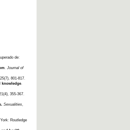
uperado de:
oom
.
Journal of
 25(7), 801-817.
al knowledge
.
 21(4), 355-367.
s.
Sexualities
,
 York: Routledge