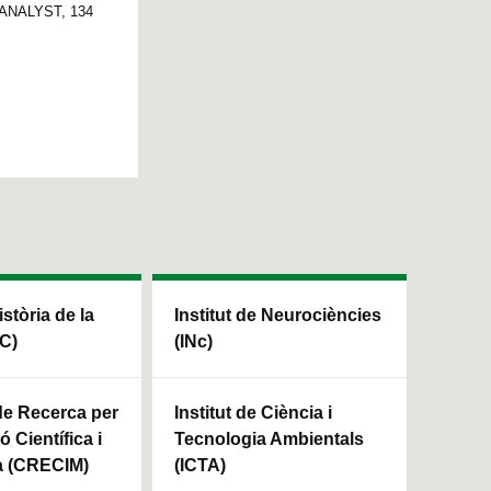
A. ANALYST, 134
istòria de la
Institut de Neurociències
HC)
(INc)
 de Recerca per
Institut de Ciència i
ó Científica i
Tecnologia Ambientals
a (CRECIM)
(ICTA)