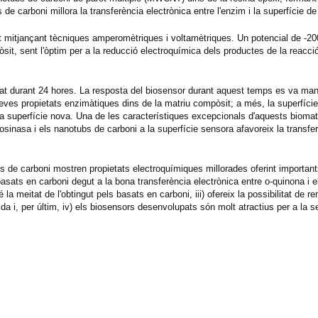
 carboni millora la transferència electrònica entre l'enzim i la superfície de 
nt mitjançant tècniques amperomètriques i voltamètriques. Un potencial de -2
òsit, sent l'òptim per a la reducció electroquímica dels productes de la reacc
t durant 24 hores. La resposta del biosensor durant aquest temps es va man
seves propietats enzimàtiques dins de la matriu compòsit; a més, la superfíci
na superfície nova. Una de les característiques excepcionals d'aquests biomat
rosinasa i els nanotubs de carboni a la superfície sensora afavoreix la transfe
de carboni mostren propietats electroquímiques millorades oferint important
asats en carboni degut a la bona transferència electrònica entre o-quinona i 
la meitat de l'obtingut pels basats en carboni, iii) ofereix la possibilitat de r
a i, per últim, iv) els biosensors desenvolupats són molt atractius per a la s