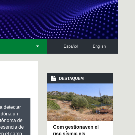
Español
English
DESTAQUEM
 a detectar
i dóna un
Autònoma de
Com gestionaven el
presència de
risc sísmic els
 en el camp