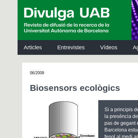
p
a
l
Articles
Entrevistes
Vídeos
A
06/2009
Biosensors ecològics
Si a principis 
la presència de
pas de gegant e
Barcelona estud
fenol al medi a