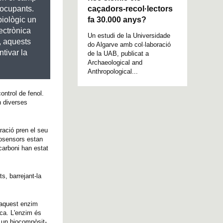
caçadors-recol·lectors
reocupants.
fa 30.000 anys?
biològic un
lectrònica
Un estudi de la Universidade
, aquests
do Algarve amb col·laboració
tivar la
de la UAB, publicat a
Archaeological and
Anthropological...
ontrol de fenol.
n diverses
ració pren el seu
iosensors estan
carboni han estat
s, barrejant-la
 aquest enzim
rca. L'enzim és
 un biocompòsit-