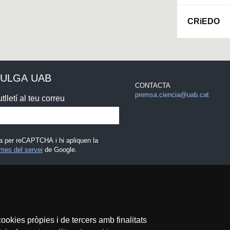
CRiEDO
VULGA UAB
CONTACTA
premsa.ciencia@uab.cat
tlletí al teu correu
a per reCAPTCHA i hi apliquen la
mes del servei
de Google.
egal
ookies pròpies i de tercers amb finalitats