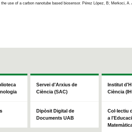
by the use of a carbon nanotube based biosensor. Pérez López, B; Merkoci, 
blioteca
Servei d'Arxius de
Institut d'H
cnologia
Ciència (SAC)
Ciència (I
ls
Dipòsit Digital de
Col·lectiu
Documents UAB
a l'Educaci
Matemàtic