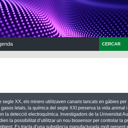
genda
CERCAR
de segle XX, els miners utilitzaven canaris tancats en gàbies per
 gasos letals, la química del segle XXI preserva la vida animal 
n la detecció electroquímica. Investigadors de la Universitat 
ien la possibilitat d’utilitzar un nou biosensor per controlar la 
mbient. Es tracta d’una substància manufacturada molt present