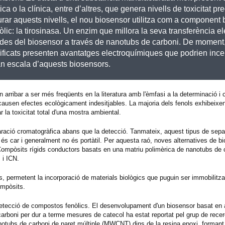
ca o la clínica, entre d’altres, que genera nivells de toxicitat p
ar aquests nivells, el nou biosensor utilitza com a component 
òlic: la tirosinasa. Un enzim que millora la seva transferència e
odes del biosensor a través de nanotubs de carboni. De moment
ficats presenten avantatges electroquímiques que podrien incen
an escala d’aquests biosensors.
 arribar a ser més freqüents en la literatura amb l'èmfasi a la determinació i c
ausen efectes ecològicament indesitjables. La majoria dels fenols exhibeixe
r la toxicitat total d'una mostra ambiental.
ració cromatogràfica abans que la detecció. Tanmateix, aquest tipus de sepa
 és car i generalment no és portàtil. Per aquesta raó, noves alternatives de b
Compòsits rígids conductors basats en una matriu polimèrica de nanotubs de 
 i ICN.
s, permetent la incorporació de materials biològics que puguin ser immobilitzat
ompòsits.
la detecció de compostos fenòlics. El desenvolupament d'un biosensor basat en
rboni per dur a terme mesures de catecol ha estat reportat pel grup de rece
anotubs de carboni de paret múltiple (MWCNT) dins de la resina epoxi, formant