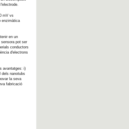
l'electrode.
00 mV vs
ió enzimàtica
tenir en un
e sensora pot ser
erials conductors
rència d'electrons
s avantatges: i)
el dels nanotubs
enovar la seva
eva fabricació