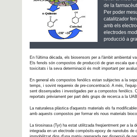
de la farmacèuti
Per poder mesur
catalitzador fen
amb els electr
electrodes modi
producció a gr
En l'última dècada, els biosensors per a l'àmbit ambiental van
Els fenols són compostos de producció de gran escala que c
toxicitats i la seva determinació és molt important per avalua
En general els compostos fenòlics estan subjectes a la sepa
temps, i sovint requereix de pre-concentració. A més, l'equip
sent dissenyades i investigades per a compostos fenòlics. 
reportats prèviament per part dels grups de recerca a la UAB
La naturalesa plàstica d'aquests materials els fa modificable
amb aquests compostos per formar els nous materials bioc
La tirosinasa (Tyr) ha estat utilitzada freqüentment per a 
integrada en un electrode compòsits-epoxy de nanotubs de ca
immobilitzat dins d'una matriu preparada per dispersió de n