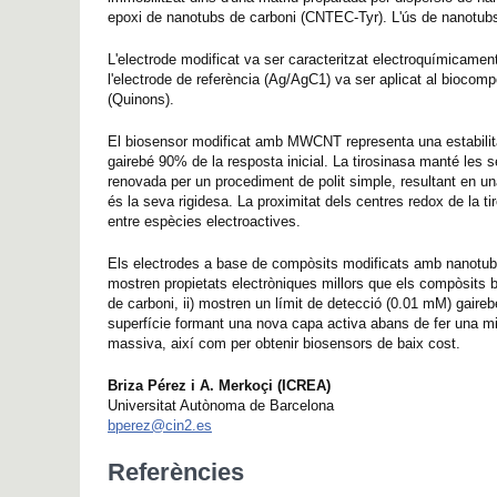
epoxi de nanotubs de carboni (CNTEC-Tyr). L'ús de nanotubs de
L'electrode modificat va ser caracteritzat electroquímicame
l'electrode de referència (Ag/AgC1) va ser aplicat al biocomp
(Quinons).
El biosensor modificat amb MWCNT representa una estabilita
gairebé 90% de la resposta inicial. La tirosinasa manté les 
renovada per un procediment de polit simple, resultant en u
és la seva rigidesa. La proximitat dels centres redox de la ti
entre espècies electroactives.
Els electrodes a base de compòsits modificats amb nanotubs 
mostren propietats electròniques millors que els compòsits b
de carboni, ii) mostren un límit de detecció (0.01 mM) gairebé 
superfície formant una nova capa activa abans de fer una mid
massiva, així com per obtenir biosensors de baix cost.
Briza Pérez i A. Merkoçi (ICREA)
Universitat Autònoma de Barcelona
bperez@cin2.es
Referències