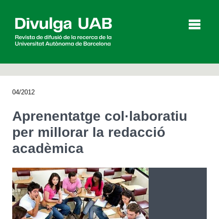
p
a
l
04/2012
Articles
Entrevistes
Vídeos
Aprenentatge col·laboratiu
per millorar la redacció
acadèmica
Agenda
English
Español
CERCAR