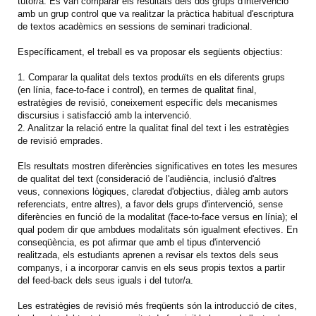
tutor/a. Es van comparar els resultats dels dos grups d'intervenció
amb un grup control que va realitzar la pràctica habitual d'escriptura
de textos acadèmics en sessions de seminari tradicional.
Específicament, el treball es va proposar els següents objectius:
1. Comparar la qualitat dels textos produïts en els diferents grups
(en línia, face-to-face i control), en termes de qualitat final,
estratègies de revisió, coneixement específic dels mecanismes
discursius i satisfacció amb la intervenció.
2. Analitzar la relació entre la qualitat final del text i les estratègies
de revisió emprades.
Els resultats mostren diferències significatives en totes les mesures
de qualitat del text (consideració de l'audiència, inclusió d'altres
veus, connexions lògiques, claredat d'objectius, diàleg amb autors
referenciats, entre altres), a favor dels grups d'intervenció, sense
diferències en funció de la modalitat (face-to-face versus en línia); el
qual podem dir que ambdues modalitats són igualment efectives. En
conseqüència, es pot afirmar que amb el tipus d'intervenció
realitzada, els estudiants aprenen a revisar els textos dels seus
companys, i a incorporar canvis en els seus propis textos a partir
del feed-back dels seus iguals i del tutor/a.
Les estratègies de revisió més freqüents són la introducció de cites,