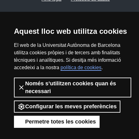
Sobre el web
Accessibilitat web
Aquest lloc web utilitza cookies
Mapa del web UAB
El web de la Universitat Autònoma de Barcelona
2026 Divulga UAB - Creative Commons
utilitza cookies pròpies i de tercers amb finalitats
Reconeixement - No Comercial (CC BY NC) -
tècniques i analítiques. Si desitja més informació
ISSN: 2014-6388
accedeixi a la nostra
política de cookies
.
View low-bandwidth version
Només s’utilitzen cookies quan és
necessari
Configurar les meves preferències
Permetre totes les cookies