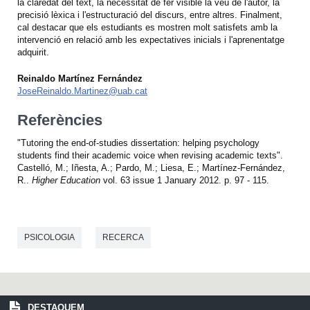
la claredat del text, la necessitat de fer visible la veu de l'autor, la
precisió lèxica i l'estructuració del discurs, entre altres. Finalment,
cal destacar que els estudiants es mostren molt satisfets amb la
intervenció en relació amb les expectatives inicials i l'aprenentatge
adquirit.
Reinaldo Martínez Fernández
JoseReinaldo.Martinez@uab.cat
Referències
"Tutoring the end-of-studies dissertation: helping psychology
students find their academic voice when revising academic texts".
Castelló, M.; Iñesta, A.; Pardo, M.; Liesa, E.; Martínez-Fernández,
R..
Higher Education
vol. 63 issue 1 January 2012. p. 97 - 115.
PSICOLOGIA
RECERCA
DESTAQUEM