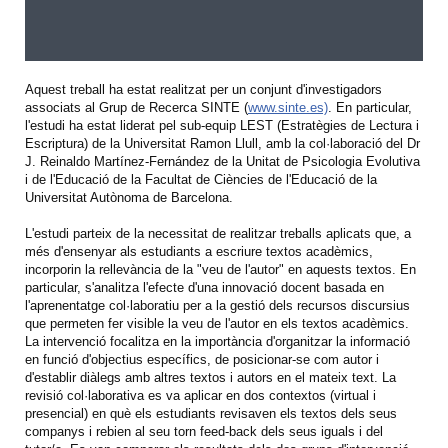
Aquest treball ha estat realitzat per un conjunt d'investigadors
associats al Grup de Recerca SINTE (
www.sinte.es)
. En particular,
l'estudi ha estat liderat pel sub-equip LEST (Estratègies de Lectura i
Escriptura) de la Universitat Ramon Llull, amb la col·laboració del Dr
J. Reinaldo Martínez-Fernández de la Unitat de Psicologia Evolutiva
i de l'Educació de la Facultat de Ciències de l'Educació de la
Universitat Autònoma de Barcelona.
L'estudi parteix de la necessitat de realitzar treballs aplicats que, a
més d'ensenyar als estudiants a escriure textos acadèmics,
incorporin la rellevància de la "veu de l'autor" en aquests textos. En
particular, s'analitza l'efecte d'una innovació docent basada en
l'aprenentatge col·laboratiu per a la gestió dels recursos discursius
que permeten fer visible la veu de l'autor en els textos acadèmics.
La intervenció focalitza en la importància d'organitzar la informació
en funció d'objectius específics, de posicionar-se com autor i
d'establir diàlegs amb altres textos i autors en el mateix text. La
revisió col·laborativa es va aplicar en dos contextos (virtual i
presencial) en què els estudiants revisaven els textos dels seus
companys i rebien al seu torn feed-back dels seus iguals i del