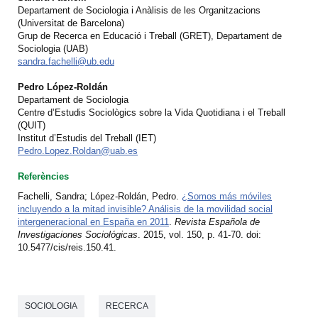
Departament de Sociologia i Anàlisis de les Organitzacions
(Universitat de Barcelona)
Grup de Recerca en Educació i Treball (GRET), Departament de
Sociologia (UAB)
sandra.fachelli@ub.edu
Pedro López-Roldán
Departament de Sociologia
Centre d’Estudis Sociològics sobre la Vida Quotidiana i el Treball
(QUIT)
Institut d’Estudis del Treball (IET)
Pedro.Lopez.Roldan@uab.es
Referències
Fachelli, Sandra; López-Roldán, Pedro.
¿Somos más móviles
incluyendo a la mitad invisible? Análisis de la movilidad social
intergeneracional en España en 2011
.
Revista Española de
Investigaciones Sociológicas
. 2015, vol. 150, p. 41-70. doi:
10.5477/cis/reis.150.41.
SOCIOLOGIA
RECERCA