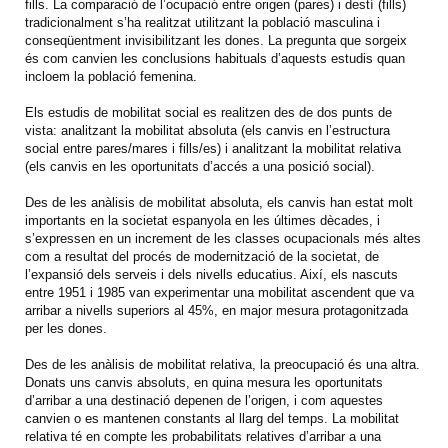
fills. La comparació de l’ocupació entre origen (pares) i destí (fills)
tradicionalment s’ha realitzat utilitzant la població masculina i
conseqüentment invisibilitzant les dones. La pregunta que sorgeix
és com canvien les conclusions habituals d’aquests estudis quan
incloem la població femenina.
Els estudis de mobilitat social es realitzen des de dos punts de
vista: analitzant la mobilitat absoluta (els canvis en l’estructura
social entre pares/mares i fills/es) i analitzant la mobilitat relativa
(els canvis en les oportunitats d’accés a una posició social).
Des de les anàlisis de mobilitat absoluta, els canvis han estat molt
importants en la societat espanyola en les últimes dècades, i
s’expressen en un increment de les classes ocupacionals més altes
com a resultat del procés de modernització de la societat, de
l’expansió dels serveis i dels nivells educatius. Així, els nascuts
entre 1951 i 1985 van experimentar una mobilitat ascendent que va
arribar a nivells superiors al 45%, en major mesura protagonitzada
per les dones.
Des de les anàlisis de mobilitat relativa, la preocupació és una altra.
Donats uns canvis absoluts, en quina mesura les oportunitats
d’arribar a una destinació depenen de l’origen, i com aquestes
canvien o es mantenen constants al llarg del temps. La mobilitat
relativa té en compte les probabilitats relatives d’arribar a una