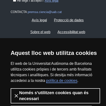
He llegit i accepto l'
Avís legal
CONTACTA
premsa.ciencia@uab.cat
Avís legal
Protecció de dades
Sobre el web
Accessibilitat web
Mapa del web UAB
Aquest lloc web utilitza cookies
2026 Divulga UAB - Creative Commons
El web de la Universitat Autònoma de Barcelona
Reconeixement - No Comercial (CC BY NC) -
ISSN: 2014-6388
utilitza cookies pròpies i de tercers amb finalitats
tècniques i analítiques. Si desitja més informació
View low-bandwidth version
accedeixi a la nostra
política de cookies
.
Només s’utilitzen cookies quan és
necessari