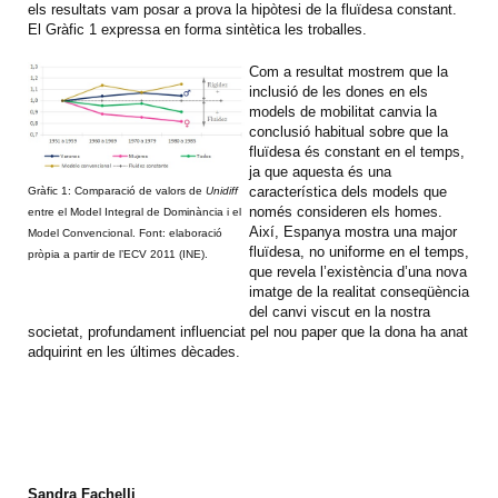
els resultats vam posar a prova la hipòtesi de la fluïdesa constant.
El Gràfic 1 expressa en forma sintètica les troballes.
Com a resultat mostrem que la
inclusió de les dones en els
models de mobilitat canvia la
conclusió habitual sobre que la
fluïdesa és constant en el temps,
ja que aquesta és una
característica dels models que
Gràfic 1: Comparació de valors de
Unidiff
només consideren els homes.
entre el Model Integral de Dominància i el
Així, Espanya mostra una major
Model Convencional. Font: elaboració
fluïdesa, no uniforme en el temps,
pròpia a partir de l’ECV 2011 (INE).
que revela l’existència d’una nova
imatge de la realitat conseqüència
del canvi viscut en la nostra
societat, profundament influenciat pel nou paper que la dona ha anat
adquirint en les últimes dècades.
Sandra Fachelli