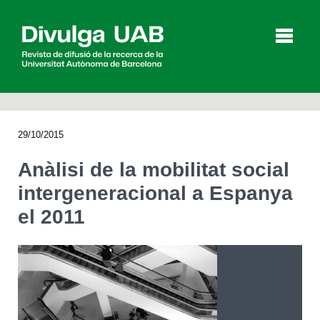
p
a
l
29/10/2015
Articles
Entrevistes
Vídeos
Anàlisi de la mobilitat social
intergeneracional a Espanya
el 2011
Agenda
English
Español
CERCAR