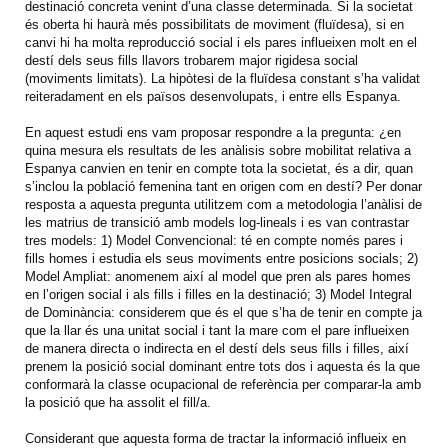
destinació concreta venint d’una classe determinada. Si la societat
és oberta hi haurà més possibilitats de moviment (fluïdesa), si en
canvi hi ha molta reproducció social i els pares influeixen molt en el
destí dels seus fills llavors trobarem major rigidesa social
(moviments limitats). La hipòtesi de la fluïdesa constant s’ha validat
reiteradament en els països desenvolupats, i entre ells Espanya.
En aquest estudi ens vam proposar respondre a la pregunta: ¿en
quina mesura els resultats de les anàlisis sobre mobilitat relativa a
Espanya canvien en tenir en compte tota la societat, és a dir, quan
s’inclou la població femenina tant en origen com en destí? Per donar
resposta a aquesta pregunta utilitzem com a metodologia l’anàlisi de
les matrius de transició amb models log-lineals i es van contrastar
tres models: 1) Model Convencional: té en compte només pares i
fills homes i estudia els seus moviments entre posicions socials; 2)
Model Ampliat: anomenem així al model que pren als pares homes
en l’origen social i als fills i filles en la destinació; 3) Model Integral
de Dominància: considerem que és el que s’ha de tenir en compte ja
que la llar és una unitat social i tant la mare com el pare influeixen
de manera directa o indirecta en el destí dels seus fills i filles, així
prenem la posició social dominant entre tots dos i aquesta és la que
conformarà la classe ocupacional de referència per comparar-la amb
la posició que ha assolit el fill/a.
Considerant que aquesta forma de tractar la informació influeix en