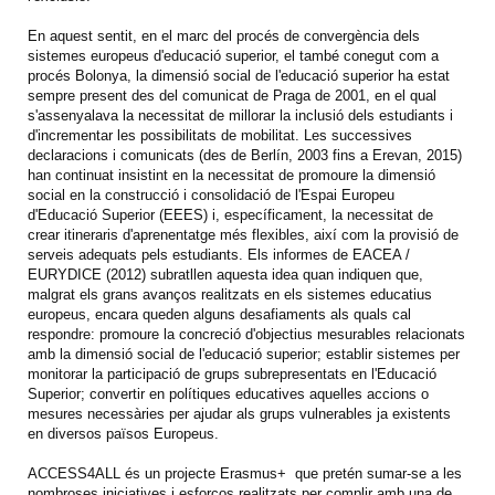
En aquest sentit, en el marc del procés de convergència dels
sistemes europeus d'educació superior, el també conegut com a
procés Bolonya, la dimensió social de l'educació superior ha estat
sempre present des del comunicat de Praga de 2001, en el qual
s'assenyalava la necessitat de millorar la inclusió dels estudiants i
d'incrementar les possibilitats de mobilitat. Les successives
declaracions i comunicats (des de Berlín, 2003 fins a Erevan, 2015)
han continuat insistint en la necessitat de promoure la dimensió
social en la construcció i consolidació de l'Espai Europeu
d'Educació Superior (EEES) i, específicament, la necessitat de
crear itineraris d'aprenentatge més flexibles, així com la provisió de
serveis adequats pels estudiants. Els informes de EACEA /
EURYDICE (2012) subratllen aquesta idea quan indiquen que,
malgrat els grans avanços realitzats en els sistemes educatius
europeus, encara queden alguns desafiaments als quals cal
respondre: promoure la concreció d'objectius mesurables relacionats
amb la dimensió social de l'educació superior; establir sistemes per
monitorar la participació de grups subrepresentats en l'Educació
Superior; convertir en polítiques educatives aquelles accions o
mesures necessàries per ajudar als grups vulnerables ja existents
en diversos països Europeus.
ACCESS4ALL és un projecte Erasmus+ que pretén sumar-se a les
nombroses iniciatives i esforços realitzats per complir amb una de