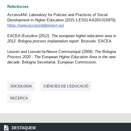
Referències
Access4All- Laboratory for Policies and Practices of Social
Development in Higher Education (2015‐1‐ES01‐KA203‐015970):
https://www.access4allproject.eu/
EACEA /Eurydice (2012).
The european higher education area in
2012: Bologna process implantation report
. Brussels: EACEA.
Leuven and Louvain-la-Neuve Communiqué (2009).
The Bologna
Process 2020 - The European Higher Education Area in the new
decade
. Bologna Secretariat, European Commission.
SOCIOLOGIA
CIÈNCIES DE L'EDUCACIÓ
RECERCA
DESTAQUEM