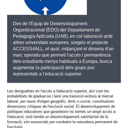
Des de l'Equip de Desenvolupament
Organitzacional (EDO) del Departament de
Pedagogia Aplicada (UAB), en col·laboració amb
altres universitats europees, sorgeix el projecte
ACCESS4ALL, el qual, mitjançant el disseny d'un
marc operatiu que permeti l'accés i permanència
dels estudiants menys habituals a Europa, busca
augmentar la participació dels grups poc
representats a l'educació superior.
Les desigualtats en l'accés a l'educació superior, així com les
probabilitats de graduar-se i tenir una transició exitosa al mercat
laboral, per raons d'origen geogràfic, ètnic o social, constitueixen
dimensions crítiques de l'exclusió social. El desenvolupament de
polítiques educatives que garanteixin no només un ampli accés a
l'educació, sinó també un desenvolupament satisfactori de la
formació, són essencials per combatre la naturalesa permanent de
l'exclusió.