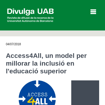
p
a
l
04/07/2018
Articles
Entrevistes
Vídeos
Access4All, un model per
millorar la inclusió en
l'educació superior
Agenda
English
Español
CERCAR