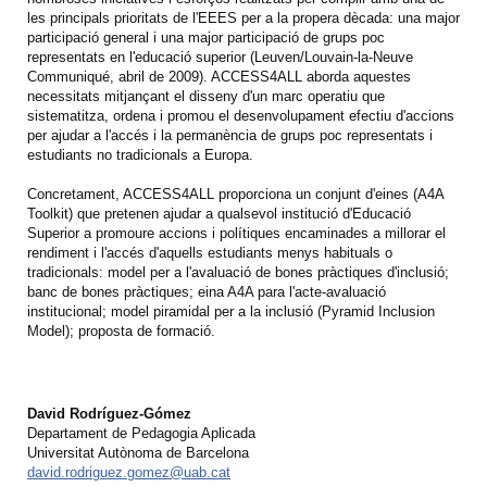
les principals prioritats de l'EEES per a la propera dècada: una major
participació general i una major participació de grups poc
representats en l'educació superior (Leuven/Louvain-la-Neuve
Communiqué, abril de 2009). ACCESS4ALL aborda aquestes
necessitats mitjançant el disseny d'un marc operatiu que
sistematitza, ordena i promou el desenvolupament efectiu d'accions
per ajudar a l'accés i la permanència de grups poc representats i
estudiants no tradicionals a Europa.
Concretament, ACCESS4ALL proporciona un conjunt d'eines (A4A
Toolkit) que pretenen ajudar a qualsevol institució d'Educació
Superior a promoure accions i polítiques encaminades a millorar el
rendiment i l'accés d'aquells estudiants menys habituals o
tradicionals: model per a l'avaluació de bones pràctiques d'inclusió;
banc de bones pràctiques; eina A4A para l'acte-avaluació
institucional; model piramidal per a la inclusió (Pyramid Inclusion
Model); proposta de formació.
David Rodríguez-Gómez
Departament de Pedagogia Aplicada
Universitat Autònoma de Barcelona
david.rodriguez.gomez@uab.cat