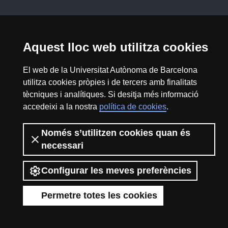
Sobre el web
Accessibilitat web
Aquest lloc web utilitza cookies
Mapa del web UAB
El web de la Universitat Autònoma de Barcelona
2026 Divulga UAB - Creative Commons
utilitza cookies pròpies i de tercers amb finalitats
Reconeixement - No Comercial (CC BY NC) -
tècniques i analítiques. Si desitja més informació
ISSN: 2014-6388
accedeixi a la nostra
política de cookies
.
View low-bandwidth version
Només s’utilitzen cookies quan és
necessari
Configurar les meves preferències
Permetre totes les cookies