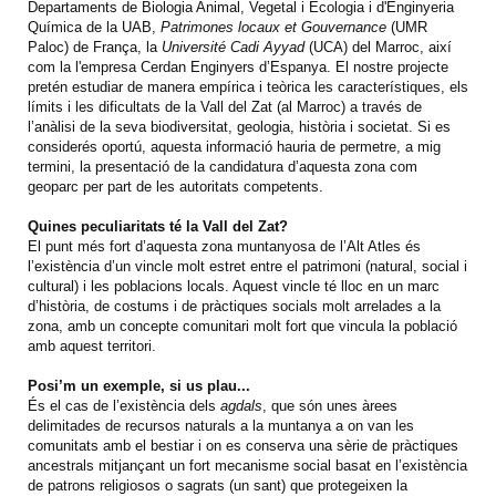
Departaments de Biologia Animal, Vegetal i Ecologia i d'Enginyeria
Química de la UAB,
Patrimones locaux et Gouvernance
(UMR
Paloc) de França, la
Université Cadi Ayyad
(UCA) del Marroc, així
com la l'empresa Cerdan Enginyers d’Espanya. El nostre projecte
pretén estudiar de manera empírica i teòrica les característiques, els
límits i les dificultats de la Vall del Zat (al Marroc) a través de
l’anàlisi de la seva biodiversitat, geologia, història i societat. Si es
considerés oportú, aquesta informació hauria de permetre, a mig
termini, la presentació de la candidatura d’aquesta zona com
geoparc per part de les autoritats competents.
Quines peculiaritats té la Vall del Zat?
El punt més fort d’aquesta zona muntanyosa de l’Alt Atles és
l’existència d’un vincle molt estret entre el patrimoni (natural, social i
cultural) i les poblacions locals. Aquest vincle té lloc en un marc
d’història, de costums i de pràctiques socials molt arrelades a la
zona, amb un concepte comunitari molt fort que vincula la població
amb aquest territori.
Posi’m un exemple, si us plau...
És el cas de l’existència dels
agdals
, que són unes àrees
delimitades de recursos naturals a la muntanya a on van les
comunitats amb el bestiar i on es conserva una sèrie de pràctiques
ancestrals mitjançant un fort mecanisme social basat en l’existència
de patrons religiosos o sagrats (un sant) que protegeixen la