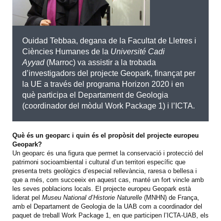
Ouidad Tebbaa, degana de la Facultat de Lletres i
Ciències Humanes de la
Université Cadi
Ayyad
(Marroc) va assistir a la trobada
d’investigadors del projecte Geopark, finançat per
la UE a través del programa Horizon 2020 i en
què participa el Departament de Geologia
(coordinador del mòdul Work Package 1) i l’ICTA.
Què és un geoparc i quin és el propòsit del projecte europeu
Geopark?
Un geoparc és una figura que permet la conservació i protecció del
patrimoni socioambiental i cultural d’un territori específic que
presenta trets geològics d’especial rellevància, raresa o bellesa i
que a més, com succeeix en aquest cas, manté un fort vincle amb
les seves poblacions locals. El projecte europeu Geopark està
liderat pel
Museu National d’Historie Naturelle
(MNHN) de França,
amb el Departament de Geologia de la UAB com a coordinador del
paquet de treball Work Package 1, en que participen l’ICTA-UAB, els