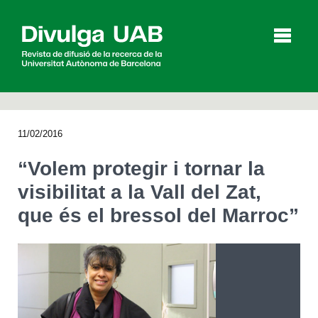
p
a
l
11/02/2016
Articles
Entrevistes
Vídeos
“Volem protegir i tornar la
visibilitat a la Vall del Zat,
que és el bressol del Marroc”
Agenda
English
Español
CERCAR