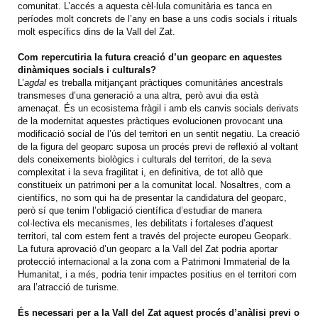
comunitat. L’accés a aquesta cèl·lula comunitària es tanca en
períodes molt concrets de l’any en base a uns codis socials i rituals
molt específics dins de la Vall del Zat.
Com repercutiria la futura creació d’un geoparc en aquestes
dinàmiques socials i culturals?
L’
agdal
es treballa mitjançant pràctiques comunitàries ancestrals
transmeses d’una generació a una altra, però avui dia està
amenaçat. És un ecosistema fràgil i amb els canvis socials derivats
de la modernitat aquestes pràctiques evolucionen provocant una
modificació social de l’ús del territori en un sentit negatiu. La creació
de la figura del geoparc suposa un procés previ de reflexió al voltant
dels coneixements biològics i culturals del territori, de la seva
complexitat i la seva fragilitat i, en definitiva, de tot allò que
constitueix un patrimoni per a la comunitat local. Nosaltres, com a
científics, no som qui ha de presentar la candidatura del geoparc,
però sí que tenim l’obligació científica d’estudiar de manera
col·lectiva els mecanismes, les debilitats i fortaleses d’aquest
territori, tal com estem fent a través del projecte europeu Geopark.
La futura aprovació d’un geoparc a la Vall del Zat podria aportar
protecció internacional a la zona com a Patrimoni Immaterial de la
Humanitat, i a més, podria tenir impactes positius en el territori com
ara l’atracció de turisme.
És necessari per a la Vall del Zat aquest procés d’anàlisi previ o