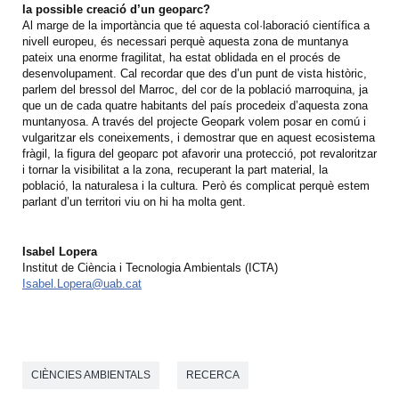
la possible creació d’un geoparc?
Al marge de la importància que té aquesta col·laboració científica a
nivell europeu, és necessari perquè aquesta zona de muntanya
pateix una enorme fragilitat, ha estat oblidada en el procés de
desenvolupament. Cal recordar que des d’un punt de vista històric,
parlem del bressol del Marroc, del cor de la població marroquina, ja
que un de cada quatre habitants del país procedeix d’aquesta zona
muntanyosa. A través del projecte Geopark volem posar en comú i
vulgaritzar els coneixements, i demostrar que en aquest ecosistema
fràgil, la figura del geoparc pot afavorir una protecció, pot revaloritzar
i tornar la visibilitat a la zona, recuperant la part material, la
població, la naturalesa i la cultura. Però és complicat perquè estem
parlant d’un territori viu on hi ha molta gent.
Isabel Lopera
Institut de Ciència i Tecnologia Ambientals (ICTA)
Isabel.Lopera@uab.cat
CIÈNCIES AMBIENTALS
RECERCA