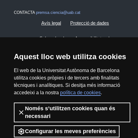
CONTACTA
premsa.ciencia@uab.cat
Avís legal
Protecció de dades
Sobre el web
Accessibilitat web
Mapa del web UAB
Aquest lloc web utilitza cookies
El web de la Universitat Autònoma de Barcelona
2026 Divulga UAB - Creative Commons
utilitza cookies pròpies i de tercers amb finalitats
Reconeixement - No Comercial (CC BY NC) -
tècniques i analítiques. Si desitja més informació
ISSN: 2014-6388
accedeixi a la nostra
política de cookies
.
View low-bandwidth version
Només s’utilitzen cookies quan és
necessari
Configurar les meves preferències