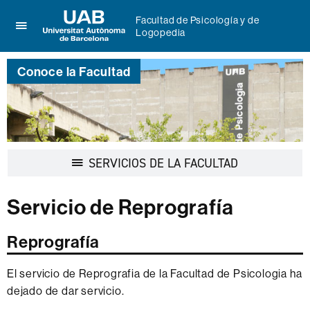
Facultad de Psicología y de
Logopedia
Clica
UAB
aquí
Universitat
para
Conoce la Facultad
Autònoma
desplegar
de
el
Barcelona
menú
de
Facultad
de
Desplegar
SERVICIOS DE LA FACULTAD
Psicología
la
y
navegación
de
Servicio de Reprografía
Logopedia
Reprografía
El servicio de Reprografia de la Facultad de Psicologia ha
dejado de dar servicio.