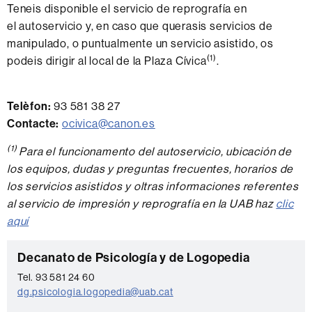
Teneis disponible el servicio de reprografía en
el autoservicio y, en caso que querasis servicios de
manipulado, o puntualmente un servicio asistido, os
(1)
podeis dirigir al local de la Plaza Cívica
.
Telèfon:
93 581 38 27
Contacte:
ocivica@canon.es
(1)
Para el funcionamento del autoservicio, ubicación de
los equipos, dudas y preguntas frecuentes, horarios de
los servicios asistidos y oltras informaciones referentes
al servicio de impresión y reprografía en la UAB haz
clic
aquí
Información
C
Decanato de Psicología y de Logopedia
complementaria
o
Tel. 93 581 24 60
dg.psicologia.logopedia@uab.cat
n