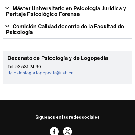
Máster Universitario en Psicología Jurídica y
Peritaje Psicológico Forense
Comisión Calidad docente de la Facultad de
Psicología
Información
C
Decanato de Psicología y de Logopedia
complementaria
o
Tel. 93 581 24 60
dg.psicologia.logopedia@uab.cat
n
t
a
c
t
Síguenos en las redes sociales
o
Facebook
Twitter