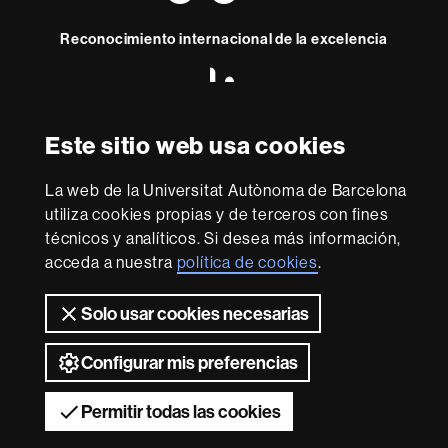
Reconocimiento internacional de la excelencia
HR
Excellence
in
Research
Este sitio web usa cookies
Con la financiación de
-
Euraxess
La web de la Universitat Autònoma de Barcelona
utiliza cookies propias y de terceros con fines
Sobre
técnicos y analíticos. Si desea más información,
esta
acceda a nuestra
política de cookies
.
web
Aviso legal
Protección de datos
Sobre el
Solo usar cookies necesarias
web
Accesibilidad web
Mapa del web UAB
Configurar mis preferencias
2026 Universitat Autònoma de Barcelona
Permitir todas las cookies