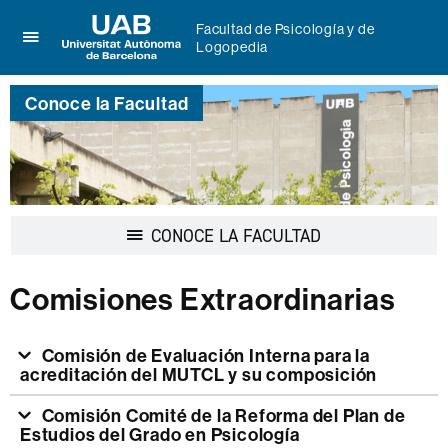
Facultad de Psicología y de
Logopedia
Clica
UAB
aquí
Universitat
para
Conoce la Facultad
Autònoma
desplegar
de
el
Barcelona
menú
de
Facultad
de
Desplegar
CONOCE LA FACULTAD
Psicología
la
y
navegación
de
Comisiones Extraordinarias
Logopedia
Comisión de Evaluación Interna para la
acreditación del MUTCL y su composición
Comisión Comité de la Reforma del Plan de
Estudios del Grado en Psicología