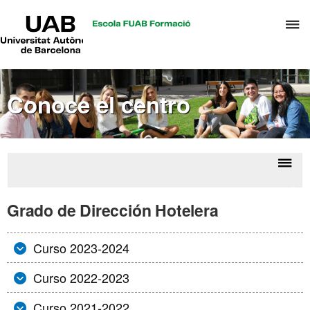
UAB
C
Universitat
Autònoma
a
de
p
Barcelona
d
Conoce el centro
el
m
d
T
y
Despl
Enc
D
la
sati
Grado de Dirección Hotelera
H
naveg
tutor
Curso 2023-2024
Curso 2022-2023
Curso 2021-2022