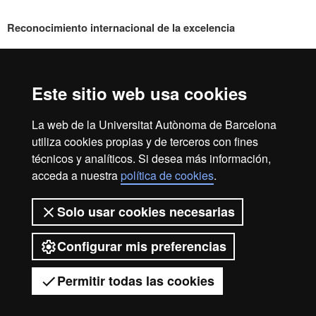
Reconocimiento internacional de la excelencia
HR
Este sitio web usa cookies
Excell
Inicio
Aviso legal
Política de privacidad
La web de la Universitat Autònoma de Barcelona
utiliza cookies propias y de terceros con fines
Protección de datos
Sobre la web
técnicos y analíticos. Si desea más información,
in
Somos una universidad líder que imparte una docencia de
acceda a nuestra
política de cookies
.
calidad, diversificada, multidisciplinaria y flexible, adecuada
a las necesidades de la sociedad y adaptada a los nuevos
Solo usar cookies necesarias
modelos de la Europa del conocimiento. La UAB es
Resea
reconocida internacionalmente por la calidad y el carácter
Configurar mis preferencias
innovador de su investigación.
2026 Universitat Autònoma de Barcelona
Permitir todas las cookies
-