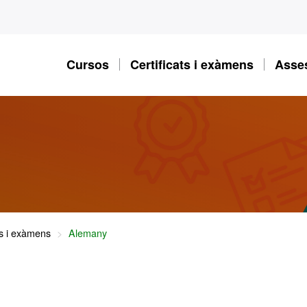
Cursos
Certificats i exàmens
Asses
ts i exàmens
Alemany