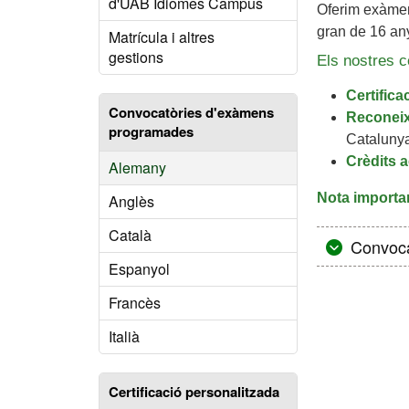
d'UAB Idiomes Campus
Oferim exàmens
gran de 16 any
Matrícula i altres
gestions
Els nostres ce
Certifica
Convocatòries d'exàmens
Reconeix
programades
Catalunya
Crèdits 
Alemany
Nota importa
Anglès
Català
Convoca
Espanyol
Francès
Italià
Certificació personalitzada