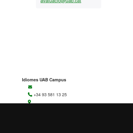
avaluacio@uab.cat
Idiomes UAB Campus
+34 93 581 13 25
Les meves gestions
Contacteu-nos
Edifici B4