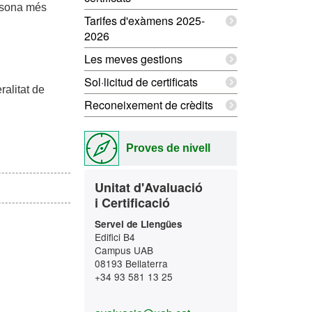
ersona més
Tarifes d'exàmens 2025-
2026
Les meves gestions
Sol·licitud de certificats
ralitat de
Reconeixement de crèdits
Proves de nivell
Contacte
Unitat d'Avaluació
i Certificació
Servei de Llengües
Edifici B4
Campus UAB
08193 Bellaterra
+34 93 581 13 25