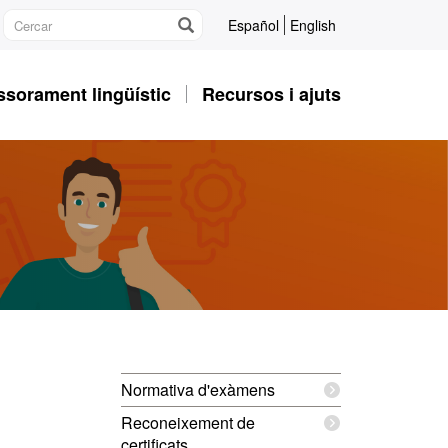
Español
English
sorament lingüístic
Recursos i ajuts
Informació
Normativa d'exàmens
complementària
Reconeixement de
certificats