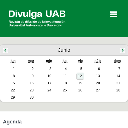
p
a
l
Junio
lun
mar
mié
jue
vie
sáb
dom
Artículos
Entrevistas
Vídeos
1
2
3
4
5
6
7
8
9
10
11
12
13
14
15
16
17
18
19
20
21
Agenda
22
23
24
25
26
27
28
29
30
English
Català
Agenda
BUSCAR