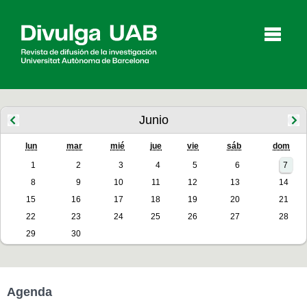
p
a
l
Junio
lun
mar
mié
jue
vie
sáb
dom
Artículos
Entrevistas
Vídeos
1
2
3
4
5
6
7
8
9
10
11
12
13
14
15
16
17
18
19
20
21
Agenda
22
23
24
25
26
27
28
29
30
English
Català
Agenda
BUSCAR