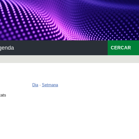
genda
CERCAR
Dia
·
Setmana
tats