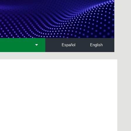
Español
English