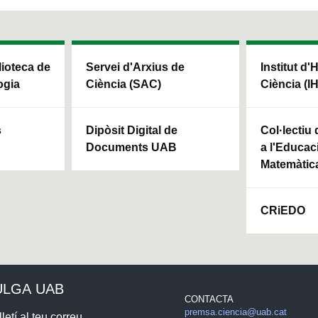
blioteca de
Servei d'Arxius de
Institut d'
ogia
Ciència (SAC)
Ciència (I
s
Dipòsit Digital de
Col·lectiu
Documents UAB
a l'Educaci
Matemàtic
CRiEDO
ULGA UAB
CONTACTA
premsa.ciencia@uab.cat
letí al teu correu