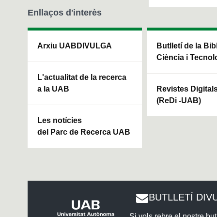
Enllaços d'interès
Arxiu UABDIVULGA
Butlletí de la Bi
Ciència i Tecnol
L'actualitat de la recerca
a la UAB
Revistes Digital
(ReDi -UAB)
Les notícies
del Parc de Recerca UAB
BUTLLETÍ DIV
Si vols rebre el nostre butl