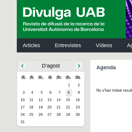
p
a
l
Articles
Entrevistes
Vídeos
A
D’agost
Agenda
dl.
dt.
dc.
dj.
dv.
ds.
dg.
1
2
No s'han trobat resul
3
4
5
6
7
8
9
10
11
12
13
14
15
16
17
18
19
20
21
22
23
24
25
26
27
28
29
30
31