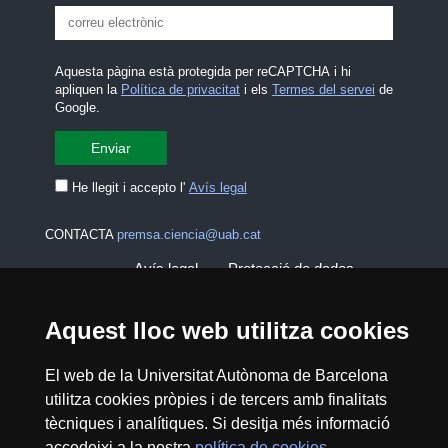
Aquesta pàgina està protegida per reCAPTCHA i hi
apliquen la
Política de privacitat
i els
Termes del servei
de
Google.
He llegit i accepto l'
Avís legal
CONTACTA
premsa.ciencia@uab.cat
Avís legal
Protecció de dades
Sobre el web
Accessibilitat web
Aquest lloc web utilitza cookies
Mapa del web UAB
El web de la Universitat Autònoma de Barcelona
utilitza cookies pròpies i de tercers amb finalitats
tècniques i analítiques. Si desitja més informació
2026 Divulga UAB - Creative Commons
accedeixi a la nostra
política de cookies
.