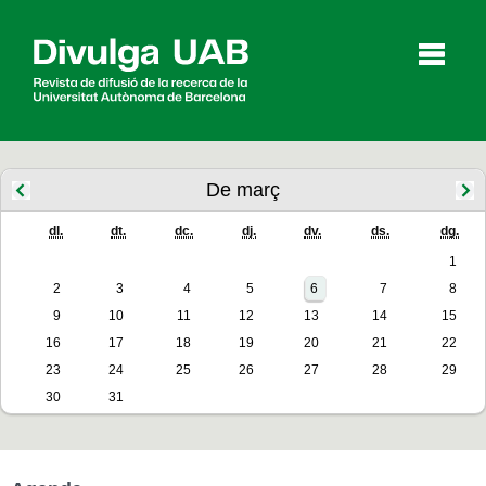
p
a
l
De març
dl.
dt.
dc.
dj.
dv.
ds.
dg.
Articles
Entrevistes
Vídeos
1
2
3
4
5
6
7
8
9
10
11
12
13
14
15
Agenda
16
17
18
19
20
21
22
23
24
25
26
27
28
29
30
31
English
Español
CERCAR