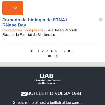
10:00
Jornada de biologia de l’RNA i
RNase Day
Conferències i congressos
-
Sala Josep Vendrell i
Roca de la Facultat de Biociències
1
2
3
4
5
6
7
8
9
10
BUTLLETÍ DIVULGA UAB
Si vols rebre el nostre butlletí al teu correu