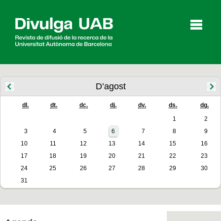
p
a
l
D’agost
dl.
dt.
dc.
dj.
dv.
ds.
dg.
Articles
Entrevistes
Vídeos
1
2
3
4
5
6
7
8
9
10
11
12
13
14
15
16
Agenda
17
18
19
20
21
22
23
24
25
26
27
28
29
30
31
English
Español
CERCAR