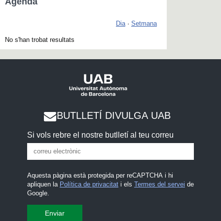
Agenda
Dia
·
Setmana
No s'han trobat resultats
BUTLLETÍ DIVULGA UAB
Si vols rebre el nostre butlletí al teu correu
Aquesta pàgina està protegida per reCAPTCHA i hi
apliquen la
Política de privacitat
i els
Termes del servei
de
Google.